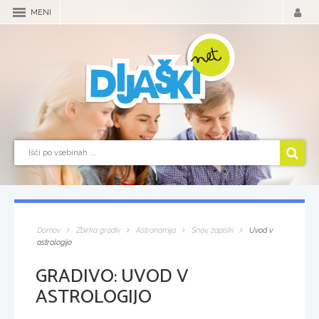
MENI
Domov
Zbirka gradiv
Astronomija
Snov, zapiski
Uvod v
astrologijo
GRADIVO:
UVOD V
ASTROLOGIJO