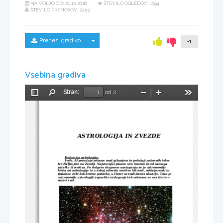
NA VOLJO OD:
21.12.2018
ŠTEVILO OGLEDOV: 1094
ŠTEVILO PRENOSOV: 2453
Skrij/prikaži meni
Prenesi gradivo
-1
Vsebina gradiva
Stran:
od 2
Preklopi
Najdi
Pomanjšaj
Povečaj
Orodja
stransko
vrstico
ASTROLOGIJA IN ZVEZDE
Definicija astrologije:
Veda, ki proučuje odnose med gibanjem in položaji nebesnih teles 
ter življenjem na Zemlji. Najstarejše pisane vire imamo že od samega 
začetka človeštva. Po dolgem skupnem nastopanju se je astronomija 
ločila od astrologije in s seboj odnesla meritve hitrosti, oddaljenosti in 
podobne zelo konkretne podatke, s čimer se tudi danes ukvarja. Tako je 
astronomija astrologiji zapustila razlaganje teh odnosov za ves živi in v 
neživi svet.