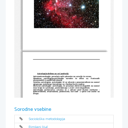
Astrologijo delimo na več področij:
Astrometeorologija: preučuje vpliv planetov na ozračje in vreme.
Mundana   astrologija:astrologija   narodov   in   držav   oz.   Svetovnih
ekonomskih in političnih dejanj. 
Natalna astrologija: astrologija, ki se ukvarja s posameznikom na osnovi
njegovega natalnega horoskopa oz. Osebne karte rosjtva.
Horarna astrologija: astrologija, ki proučuje določen dogodek na osnovi
časa kraja in vprašanja, postavljenega v zvezi s tem dogodkom.
Astrologija   partnerstva:   ukvarja   se   z   odnosi   med   dvema   osebama   –
ljubezenskimi, družinskimi, poslovnimi, kot tudi  z vplivi ene osebe na
drugo.
Pri preučevanju astrologije razlikujemo štiri glavne kategorije:
Sonce, Luna in planeti

zodiakalna znamenja

Sorodne vsebine
astrološke hiše 

aspekti

Opis ozvezdja:
Najstarejši opis ozvezdij kot jih poznamo danes, je prinesel 
Sociološka metodologija
didaktični ep. Pojavi, ki ga  je okoli leta 270 pr.n.št. Napisal Arar, grški 
pesnik v dobi Aleksandrije. V epu je zbral znansveno gradivo opazovanj o
zvezdnem nebu, poživljeno z zanimivimi zgodbami iz grškega bajeslovja. 
V 1154 heksametrih je pojasnil, da so omenjena ozvezdja naredili 
opazovalci neba že davno pred njim. V svojem epu se Arar v glavnem 
Rimljani [04]
naslanja na delo matematika in astronoma Evdoksa in Knida 