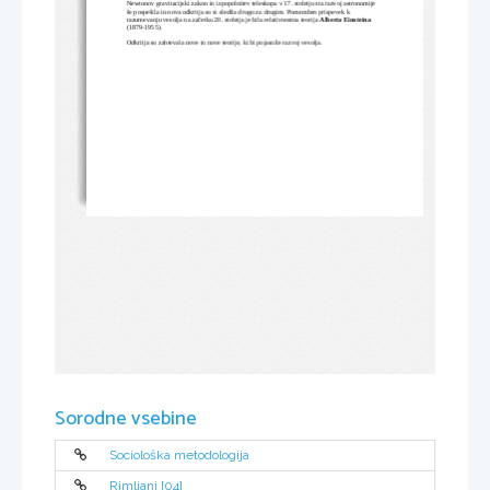
Newtonov gravitacijski zakon in izpopolnitev teleskopa v 17. stoletju sta razvoj astronomije 
še pospešila in nova odkritja so si sledila drugo za drugim. Pomemben prispevek k 
razumevanju vesolja na začetku 20. stoletja je bila relativnostna teorija
 Alberta Einsteina
(1879-1955).
Odkritja so zahtevala nove in nove teorije, ki bi pojasnile razvoj vesolja.
Sorodne vsebine
Sociološka metodologija
Rimljani [04]