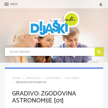
MENI
Domov
Zbirka gradiv
Astronomija
Snov, zapiski
Zgodovina astronomije [01]
GRADIVO:
ZGODOVINA
ASTRONOMIJE [01]