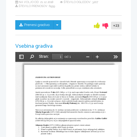
NA VOLJO OD:
21.12.2018
ŠTEVILO OGLEDOV: 3207
ŠTEVILO PRENOSOV: 6959
Skrij/prikaži meni
Prenesi gradivo
+23
Vsebina gradiva
Stran:
od 1
Preklopi
Najdi
Pomanjšaj
Povečaj
Orodja
stransko
vrstico
ZGODOVINA ASTRONOMIJE
Ljudje so zvezde opazovali že v davnih časih. Metode opazovanja so razvijale že civilizacije 
pred Grki – v Mezopotamiji, na Kitajskem, v Egiptu in Ameriki. Na podlagi svojih spoznanj 
so stari astronomi napovedali različne dogodke (na primer mrke), izdelali koledar in 
poimenovali zvezde ter ozvezdja. Grški pomorščaki so se po zvezdnem nebu orientirali.
Jonski naravoslovec 
Tales
 (625-548 pr. n. š.) je znal napovedati Sončev mrk, filozof 
Aristotel
(384-322 pr. n. š.) je trdil, da je Zemlja okrogla. Aleksandrijski učenjaki so določili razmerje 
med razdaljama Sonca do Lune in Sonca in Zemlje, astronom 
Hiparh
 (190-120 pr. n. š.) pa je
glede na njihov sij zvezde razvrstil v razrede – magnitude. Aleksandrijski učenjak 
Eratosten
(276-194 pr. n. š.) je dal sočasno v dveh različnih krajih izmeriti naklon sončnih žarkov in 
izračunal premer Zemlje. Astronom 
Klavdij Ptolemaj
 (ok. 100-170 n. š.) je razvil teorijo 
geocentričnega Sončevega sistema.
Nato se je astronomija do 12. stoletja razvijala predvsem v arabskem svetu. V 15. stoletju je 
Nikolaj Kopernik
 (1473-1543) utemeljil heliocentrični Sončev sistem in astronomija se je v 
Evropi začela ponovno razvijati.
Po odkritju daljnogleda se je zanimanje za opazovanje zvezd močno povečalo. 
Galileo Galilei
(1564-1642) je bil prvi, ki je z daljnogledom opazoval nebo.
Johannes Kepler
 (1571-1630) je gibanje planetov opisal s tremi zakoni:
1.
Vsak planet se giblje okoli Sonca po elipsi.
2.
Planet se giblje hitreje, ko je bliže Soncu, in počasneje, ko je od njega bolj oddaljen.
3.
Razmerje kvadrata obhodnega časa in kuba njegove oddaljenosti od Sonca je za vse 
planete enako.