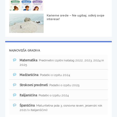
Karierne srede – Ne ugibaj, odkrij svoje
interese!
NAJNOVEJŠA GRADIVA
Matematika
: Predmetni izpitni katalog 2022, 2023, 2024 in
2025
Madžarščina
: Podatki o izpitu 2024
Strokovni predmeti
: Podatki o izpitu 2025
Italijanščina
: Podatki o izpitu 2024
Španščina
: Maturitetna pola 3, osnovna raven, jesenski rok
2021 (v italijanščini)