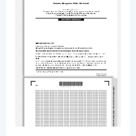
*M20242121I02*
2/20 
ivete nel campo grigio.
Scientia  Est  Potentia  Scientia  Est  Po
tentia  Scientia  Est  Potentia  Scientia
  Est  Potentia  Scientia  Est  Potentia
Scientia  Est  Potentia  Scientia  Est  Po
tentia  Scientia  Est  Potentia  Scientia
  Est  Potentia  Scientia  Est  Potentia
Scientia  Est  Potentia  Scientia  Est  Po
tentia  Scientia  Est  Potentia  Scientia
  Est  Potentia  Scientia  Est  Potentia
Scientia  Est  Potentia  Scientia  Est  Po
tentia  Scientia  Est  Potentia  Scientia
  Est  Potentia  Scientia  Est  Potentia
Scientia  Est  Potentia  Scientia  Est  Po
tentia  Scientia  Est  Potentia  Scientia
  Est  Potentia  Scientia  Est  Potentia
Scientia  Est  Potentia  Scientia  Est  Po
tentia  Scientia  Est  Potentia  Scientia
  Est  Potentia  Scientia  Est  Potentia
Scientia  Est  Potentia  Scientia  Est  Po
tentia  Scientia  Est  Potentia  Scientia
  Est  Potentia  Scientia  Est  Potentia
Scientia  Est  Potentia  Scientia  Est  Po
tentia  Scientia  Est  Potentia  Scientia
  Est  Potentia  Scientia  Est  Potentia
Scientia  Est  Potentia  Scientia  Est  Po
tentia  Scientia  Est  Potentia  Scientia
  Est  Potentia  Scientia  Est  Potentia
Scientia  Est  Potentia  Scientia  Est  Po
tentia  Scientia  Est  Potentia  Scientia
  Est  Potentia  Scientia  Est  Potentia
rivete nel campo grigio.  Non scr
Scientia  Est  Potentia  Scientia  Est  Po
tentia  Scientia  Est  Potentia  Scientia
  Est  Potentia  Scientia  Est  Potentia
Scientia  Est  Potentia  Scientia  Est  Po
tentia  Scientia  Est  Potentia  Scientia
  Est  Potentia  Scientia  Est  Potentia
Scientia  Est  Potentia  Scientia  Est  Po
tentia  Scientia  Est  Potentia  Scientia
  Est  Potentia  Scientia  Est  Potentia
Scientia  Est  Potentia  Scientia  Est  Po
tentia  Scientia  Est  Potentia  Scientia
  Est  Potentia  Scientia  Est  Potentia
Scientia  Est  Potentia  Scientia  Est  Po
tentia  Scientia  Est  Potentia  Scientia
  Est  Potentia  Scientia  Est  Potentia
Scientia  Est  Potentia  Scientia  Est  Po
tentia  Scientia  Est  Potentia  Scientia
  Est  Potentia  Scientia  Est  Potentia
Scientia  Est  Potentia  Scientia  Est  Po
tentia  Scientia  Est  Potentia  Scientia
  Est  Potentia  Scientia  Est  Potentia
Scientia  Est  Potentia  Scientia  Est  Po
tentia  Scientia  Est  Potentia  Scientia
  Est  Potentia  Scientia  Est  Potentia
Scientia  Est  Potentia  Scientia  Est  Po
tentia  Scientia  Est  Potentia  Scientia
  Est  Potentia  Scientia  Est  Potentia
Scientia  Est  Potentia  Scientia  Est  Po
tentia  Scientia  Est  Potentia  Scientia
  Est  Potentia  Scientia  Est  Potentia
Scientia  Est  Potentia  Scientia  Est  Po
tentia  Scientia  Est  Potentia  Scientia
  Est  Potentia  Scientia  Est  Potentia
Scientia  Est  Potentia  Scientia  Est  Po
tentia  Scientia  Est  Potentia  Scientia
  Est  Potentia  Scientia  Est  Potentia
Scientia  Est  Potentia  Scientia  Est  Po
tentia  Scientia  Est  Potentia  Scientia
  Est  Potentia  Scientia  Est  Potentia
Scientia  Est  Potentia  Scientia  Est  Po
tentia  Scientia  Est  Potentia  Scientia
  Est  Potentia  Scientia  Est  Potentia
Scientia  Est  Potentia  Scientia  Est  Po
tentia  Scientia  Est  Potentia  Scientia
  Est  Potentia  Scientia  Est  Potentia
Scientia  Est  Potentia  Scientia  Est  Po
tentia  Scientia  Est  Potentia  Scientia
  Est  Potentia  Scientia  Est  Potentia
Scientia  Est  Potentia  Scientia  Est  Po
tentia  Scientia  Est  Potentia  Scientia
  Est  Potentia  Scientia  Est  Potentia
Scientia  Est  Potentia  Scientia  Est  Po
tentia  Scientia  Est  Potentia  Scientia
  Est  Potentia  Scientia  Est  Potentia
Scientia  Est  Potentia  Scientia  Est  Po
tentia  Scientia  Est  Potentia  Scientia
  Est  Potentia  Scientia  Est  Potentia
Scientia  Est  Potentia  Scientia  Est  Po
tentia  Scientia  Est  Potentia  Scientia
  Est  Potentia  Scientia  Est  Potentia
Scientia  Est  Potentia  Scientia  Est  Po
tentia  Scientia  Est  Potentia  Scientia
  Est  Potentia  Scientia  Est  Potentia
Scientia  Est  Potentia  Scientia  Est  Po
tentia  Scientia  Est  Potentia  Scientia
  Est  Potentia  Scientia  Est  Potentia
Scientia  Est  Potentia  Scientia  Est  Po
tentia  Scientia  Est  Potentia  Scientia
  Est  Potentia  Scientia  Est  Potentia