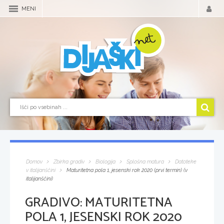
MENI
Domov
Zbirka gradiv
Biologija
Splošna matura
Datoteke
v italijanščini
Maturitetna pola 1, jesenski rok 2020 (prvi termin) (v
italijanščini)
GRADIVO:
MATURITETNA
POLA 1, JESENSKI ROK 2020