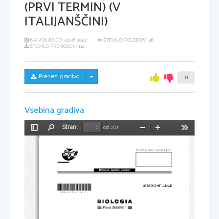
(PRVI TERMIN) (V
ITALIJANŠČINI)
NA VOLJO OD:
22.06.2022
ŠTEVILO OGLEDOV: 46
ŠTEVILO PRENOSOV: 114
Skrij/prikaži meni
Prenesi gradivo
0
Vsebina gradiva
Stran:
od 20
Preklopi
Najdi
Pomanjšaj
Povečaj
Orodja
stransko
vrstico
*M20242121I* 