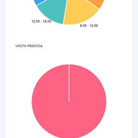
A 
Sono molecole strutturali delle cellule e fonte di energia per la produzione di ATP. 
B 
Sono molecole strutturali, fonte di energia per 
la produzione di ATP e riserva di energia per le 
cellule. 
C 
Sono fonte di energia per la produzione di ATP e riserva di energia per le cellule. 
D 
Sono una sostanza strutturale e una riserva di energia per le cellule. 
 scrivete nel campo grigio.  Non 
4.     In quale delle risposte sono descritti corretta
mente i cambiamenti della pressione osmotica, la 
direzione del passaggio di acqua e il cambiamento di turgore nelle cellule di guardia dello stoma 
fogliare nel periodo di uscita degli ioni potassio dalle stesse? 
Non scrivete nel campo grigio.  Non
La pressione osmotica    L’acqua 
Il turgore 
VRSTA PRENOSA
A 
aumenta.  
entra nella cellula. 
aumenta. 
B 
diminuisce. 
entra nella cellula. 
aumenta. 
C 
aumenta. 
esce dalla cellula. 
diminuisce. 
D 
diminuisce. 
esce dalla cellula. 
diminuisce. 