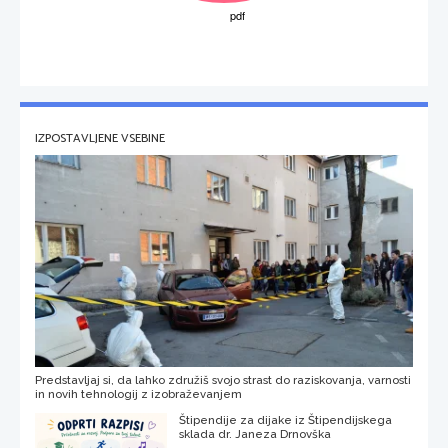
IZPOSTAVLJENE VSEBINE
Predstavljaj si, da lahko združiš svojo strast do raziskovanja, varnosti
in novih tehnologij z izobraževanjem
Štipendije za dijake iz Štipendijskega
sklada dr. Janeza Drnovška