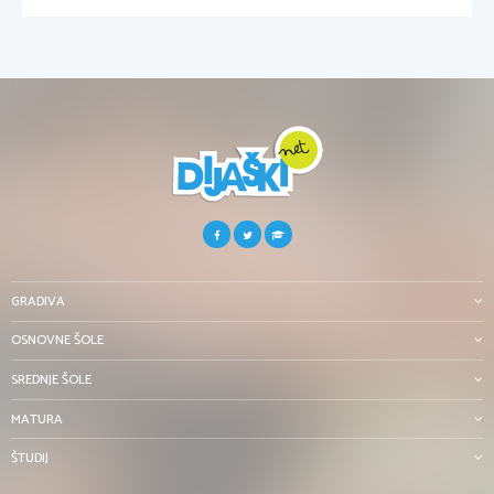
GRADIVA
OSNOVNE ŠOLE
SREDNJE ŠOLE
MATURA
ŠTUDIJ