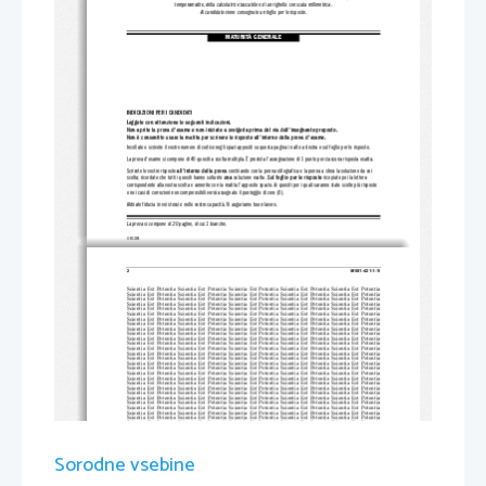
temperamatite, della calcolatrice tascabile e di un righello con scala millimetrica.
Al candidato viene consegnato un foglio per le risposte.
MATURITÀ GENERALE
INDICAZIONI PER I CANDIDATI
Leggete con attenzione le
 seguenti indicazioni.
Non aprite la prova d'esame e non iniziate a sv
olgerla prima del via de
ll'insegnante preposto.
Non è consentito usare la matita per scrivere 
le risposte all'inter
no della prova d'esame.
Incollate o scrivete il vostro numero di codice negli spazi appositi su questa pagina in alto a destra e sul foglio per le risp
oste.
La prova d'esame si compone di 40 quesiti a scelta multipla. È pr
evista l'assegnazione di 1 punto per ciascuna risposta esatta.
Scrivete le vostre risposte 
all'interno della prova
 cerchiando con la penna stilografica o la penna a sfera la soluzione da voi
scelta; ricordate che tutti i quesiti hanno soltanto 
una 
soluzione esatta. 
Sul foglio per le risposte 
ricopiate poi la lettera
corrispondente alla vostra scelta e annerite
 con la matita l'apposito spazio. Ai quesiti per i quali saranno state scelte più r
isposte
o nei casi di correzioni non 
comprensibili verrà assegnato 
il punteggio di zero (0).
Abbiate fiducia in voi stessi e nelle vo
stre capacità. Vi auguriamo buon lavoro.
La prova si compone di 20 pagine, di cui 1 bianche.
© RIC 2008
2 
M081-421-1-1I 
Scientia  Est  Potentia  Scientia  Est  Po
tentia  Scientia  Est  Potentia  Scientia
  Est  Potentia  Scientia  Est  Potentia
Scientia  Est  Potentia  Scientia  Est  Po
tentia  Scientia  Est  Potentia  Scientia
  Est  Potentia  Scientia  Est  Potentia
Scientia  Est  Potentia  Scientia  Est  Po
tentia  Scientia  Est  Potentia  Scientia
  Est  Potentia  Scientia  Est  Potentia
Scientia  Est  Potentia  Scientia  Est  Po
tentia  Scientia  Est  Potentia  Scientia
  Est  Potentia  Scientia  Est  Potentia
Scientia  Est  Potentia  Scientia  Est  Po
tentia  Scientia  Est  Potentia  Scientia
  Est  Potentia  Scientia  Est  Potentia
Scientia  Est  Potentia  Scientia  Est  Po
tentia  Scientia  Est  Potentia  Scientia
  Est  Potentia  Scientia  Est  Potentia
Scientia  Est  Potentia  Scientia  Est  Po
tentia  Scientia  Est  Potentia  Scientia
  Est  Potentia  Scientia  Est  Potentia
Scientia  Est  Potentia  Scientia  Est  Po
tentia  Scientia  Est  Potentia  Scientia
  Est  Potentia  Scientia  Est  Potentia
Scientia  Est  Potentia  Scientia  Est  Po
tentia  Scientia  Est  Potentia  Scientia
  Est  Potentia  Scientia  Est  Potentia
Scientia  Est  Potentia  Scientia  Est  Po
tentia  Scientia  Est  Potentia  Scientia
  Est  Potentia  Scientia  Est  Potentia
Scientia  Est  Potentia  Scientia  Est  Po
tentia  Scientia  Est  Potentia  Scientia
  Est  Potentia  Scientia  Est  Potentia
Scientia  Est  Potentia  Scientia  Est  Po
tentia  Scientia  Est  Potentia  Scientia
  Est  Potentia  Scientia  Est  Potentia
Scientia  Est  Potentia  Scientia  Est  Po
tentia  Scientia  Est  Potentia  Scientia
  Est  Potentia  Scientia  Est  Potentia
Scientia  Est  Potentia  Scientia  Est  Po
tentia  Scientia  Est  Potentia  Scientia
  Est  Potentia  Scientia  Est  Potentia
Scientia  Est  Potentia  Scientia  Est  Po
tentia  Scientia  Est  Potentia  Scientia
  Est  Potentia  Scientia  Est  Potentia
Scientia  Est  Potentia  Scientia  Est  Po
tentia  Scientia  Est  Potentia  Scientia
  Est  Potentia  Scientia  Est  Potentia
Scientia  Est  Potentia  Scientia  Est  Po
tentia  Scientia  Est  Potentia  Scientia
  Est  Potentia  Scientia  Est  Potentia
Scientia  Est  Potentia  Scientia  Est  Po
tentia  Scientia  Est  Potentia  Scientia
  Est  Potentia  Scientia  Est  Potentia
Scientia  Est  Potentia  Scientia  Est  Po
tentia  Scientia  Est  Potentia  Scientia
  Est  Potentia  Scientia  Est  Potentia
Scientia  Est  Potentia  Scientia  Est  Po
tentia  Scientia  Est  Potentia  Scientia
  Est  Potentia  Scientia  Est  Potentia
Scientia  Est  Potentia  Scientia  Est  Po
tentia  Scientia  Est  Potentia  Scientia
  Est  Potentia  Scientia  Est  Potentia
Scientia  Est  Potentia  Scientia  Est  Po
tentia  Scientia  Est  Potentia  Scientia
  Est  Potentia  Scientia  Est  Potentia
Scientia  Est  Potentia  Scientia  Est  Po
tentia  Scientia  Est  Potentia  Scientia
  Est  Potentia  Scientia  Est  Potentia
Scientia  Est  Potentia  Scientia  Est  Po
tentia  Scientia  Est  Potentia  Scientia
  Est  Potentia  Scientia  Est  Potentia
Scientia  Est  Potentia  Scientia  Est  Po
tentia  Scientia  Est  Potentia  Scientia
  Est  Potentia  Scientia  Est  Potentia
Scientia  Est  Potentia  Scientia  Est  Po
tentia  Scientia  Est  Potentia  Scientia
  Est  Potentia  Scientia  Est  Potentia
Scientia  Est  Potentia  Scientia  Est  Po
tentia  Scientia  Est  Potentia  Scientia
  Est  Potentia  Scientia  Est  Potentia
Scientia  Est  Potentia  Scientia  Est  Po
tentia  Scientia  Est  Potentia  Scientia
  Est  Potentia  Scientia  Est  Potentia
Scientia  Est  Potentia  Scientia  Est  Po
tentia  Scientia  Est  Potentia  Scientia
  Est  Potentia  Scientia  Est  Potentia
Scientia  Est  Potentia  Scientia  Est  Po
tentia  Scientia  Est  Potentia  Scientia
  Est  Potentia  Scientia  Est  Potentia
Scientia  Est  Potentia  Scientia  Est  Po
tentia  Scientia  Est  Potentia  Scientia
  Est  Potentia  Scientia  Est  Potentia
Scientia  Est  Potentia  Scientia  Est  Po
tentia  Scientia  Est  Potentia  Scientia
  Est  Potentia  Scientia  Est  Potentia
Scientia  Est  Potentia  Scientia  Est  Po
tentia  Scientia  Est  Potentia  Scientia
  Est  Potentia  Scientia  Est  Potentia
Sorodne vsebine
Scientia  Est  Potentia  Scientia  Est  Po
tentia  Scientia  Est  Potentia  Scientia
  Est  Potentia  Scientia  Est  Potentia
Scientia  Est  Potentia  Scientia  Est  Po
tentia  Scientia  Est  Potentia  Scientia
  Est  Potentia  Scientia  Est  Potentia
Scientia  Est  Potentia  Scientia  Est  Po
tentia  Scientia  Est  Potentia  Scientia
  Est  Potentia  Scientia  Est  Potentia
Scientia  Est  Potentia  Scientia  Est  Po
tentia  Scientia  Est  Potentia  Scientia
  Est  Potentia  Scientia  Est  Potentia
Scientia  Est  Potentia  Scientia  Est  Po
tentia  Scientia  Est  Potentia  Scientia
  Est  Potentia  Scientia  Est  Potentia
Scientia  Est  Potentia  Scientia  Est  Po
tentia  Scientia  Est  Potentia  Scientia
  Est  Potentia  Scientia  Est  Potentia
Scientia  Est  Potentia  Scientia  Est  Po
tentia  Scientia  Est  Potentia  Scientia
  Est  Potentia  Scientia  Est  Potentia