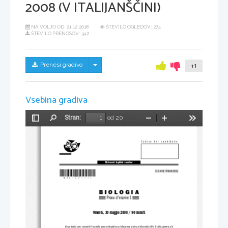
2008 (V ITALIJANŠČINI)
NA VOLJO OD:
21.12.2018
ŠTEVILO OGLEDOV: 274
ŠTEVILO PRENOSOV: 342
Skrij/prikaži meni
Prenesi gradivo
+1
Vsebina gradiva
Stran:
od 20
Preklopi
Najdi
Pomanjšaj
Povečaj
Orodja
stransko
vrstico
Codice  del  candidato:
Državni  izpitni  center
*M08142111I*
SESSIONE PRIMAVERILE
BIOLOGIA
Prova d'esame 1
Venerdì, 30 maggio 2008 / 90 minuti
Al candidato sono consentiti 
l'uso della penna stilografica o della penna a sf
era, della matita HB o B, della gomma, del