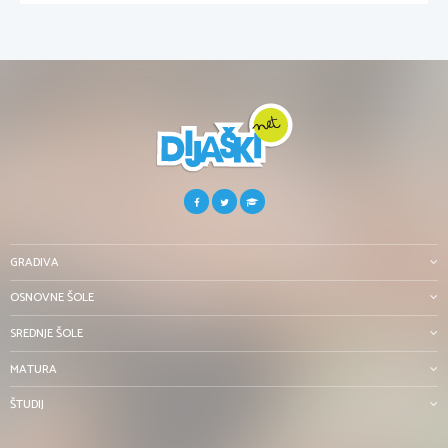
GRADIVA
OSNOVNE ŠOLE
SREDNJE ŠOLE
MATURA
ŠTUDIJ