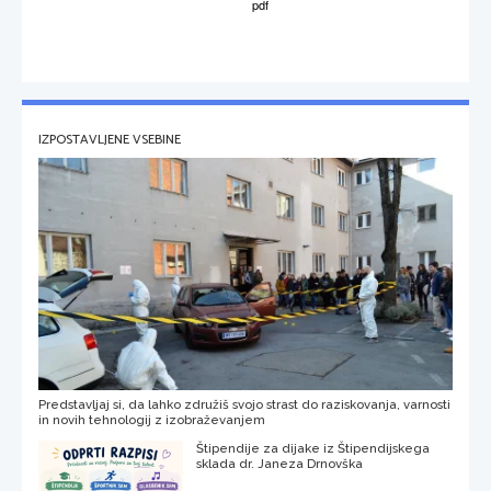
IZPOSTAVLJENE VSEBINE
Predstavljaj si, da lahko združiš svojo strast do raziskovanja, varnosti
in novih tehnologij z izobraževanjem
Štipendije za dijake iz Štipendijskega
sklada dr. Janeza Drnovška