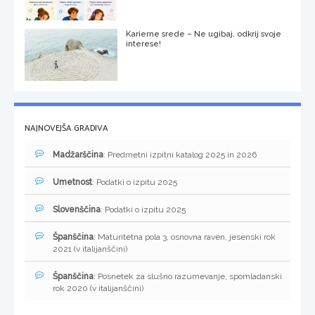
Karierne srede – Ne ugibaj, odkrij svoje
interese!
NAJNOVEJŠA GRADIVA
Madžarščina
: Predmetni izpitni katalog 2025 in 2026
Umetnost
: Podatki o izpitu 2025
Slovenščina
: Podatki o izpitu 2025
Španščina
: Maturitetna pola 3, osnovna raven, jesenski rok
2021 (v italijanščini)
Španščina
: Posnetek za slušno razumevanje, spomladanski
rok 2020 (v italijanščini)