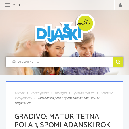
MENI
Domov
Zbirka gradiv
Biologija
Splošna matura
Datoteke
v italijanščini
Maturitetna pola 1, spomladanski rok 2008 (v
italijanščini)
GRADIVO:
MATURITETNA
POLA 1, SPOMLADANSKI ROK