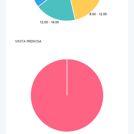
C     il     glicogeno;     
D     l’ATP.     
3.     Quali strutture cellulari/organuli hanno una stru
ttura simile al liposoma della figura sottostante?
A     Il     ribosoma.     
B 
La parete cellulare dei funghi. 
VRSTA PRENOSA
C 
La membrana del mitocondrio. 
D     I     microtubuli.     