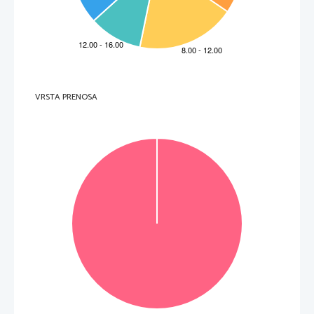
4 
DNA 
polimerasi
5 
Doppio strato fosfolipidico
.
Non scrivete nel campo grigio
In quale delle risposte sottostanti sono elencati solamente i polimeri?
A 
1, 2 e 3.
B 
2, 4 e 5.
C 
1, 3 e 4.
D 
3, 4 e 5.
.
Non scrivete nel campo grigio
VRSTA PRENOSA