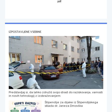
IZPOSTAVLJENE VSEBINE
Predstavljaj si, da lahko združiš svojo strast do raziskovanja, varnosti
in novih tehnologij z izobraževanjem
Štipendije za dijake iz Štipendijskega
sklada dr. Janeza Drnovška