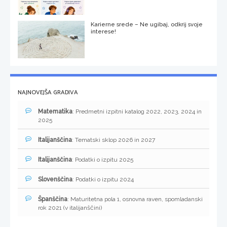
Karierne srede – Ne ugibaj, odkrij svoje
interese!
NAJNOVEJŠA GRADIVA
Matematika
: Predmetni izpitni katalog 2022, 2023, 2024 in
2025
Italijanščina
: Tematski sklop 2026 in 2027
Italijanščina
: Podatki o izpitu 2025
Slovenščina
: Podatki o izpitu 2024
Španščina
: Maturitetna pola 1, osnovna raven, spomladanski
rok 2021 (v italijanščini)