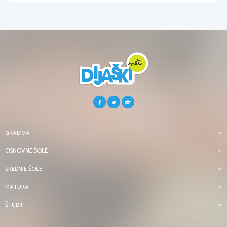
GRADIVA
OSNOVNE ŠOLE
SREDNJE ŠOLE
MATURA
ŠTUDIJ