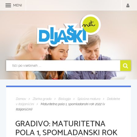
MENI
Domov
Zbirka gradiv
Biologija
Splošna matura
Datoteke
v italijanščini
Maturitetna pola 1, spomladanski rok 2022 (v
italijanščini)
GRADIVO:
MATURITETNA
POLA 1, SPOMLADANSKI ROK