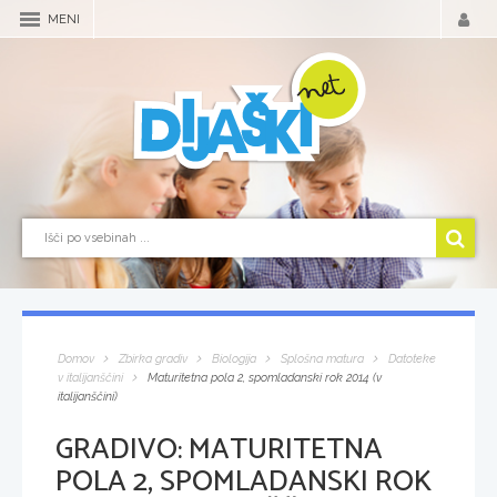
MENI
Domov
Zbirka gradiv
Biologija
Splošna matura
Datoteke
v italijanščini
Maturitetna pola 2, spomladanski rok 2014 (v
italijanščini)
GRADIVO:
MATURITETNA
POLA 2, SPOMLADANSKI ROK