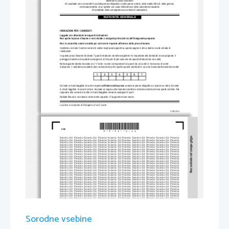
Materiali e sussidi consentiti:
Al candidato sono consentiti l'uso della 
penna stilografica o della penna a sfera, della matita HB o B, della gomma, 
del temperamatite, di un righello con scala 
millimetrica e della ca
lcolatrice tascabile.
Al candidato viene consegnata una scheda di valutazione.
MATURITÀ GENERALE
INDICAZIONI PER I CANDIDATI
Leggete con attenzione 
le seguenti indicazioni.
Non aprite la prova d'esame e non iniziate a svo
lgerla prima del via dell'insegnante preposto. 
Non è consentito usare la matita per scriver
e le risposte all'interno della prova d'esame.
Incollate o scrivete il vostro numero di codice negli spaz
i appositi su questa pagina in al
to a destra e sulla scheda di 
valutazione. 
In questa prova d'esame troverete 7 quesiti strutturati; dovre
te sceglierne 4 e rispondere alle
 domande in essi proposte. Il 
punteggio massimo che potete conseguire è di 36 punti (9 
per ciascuno dei quesiti strutturati da voi scelti).
Nella seguente tabella tracciate una "x" sotto i numeri corr
ispondenti ai quesiti da voi scelti; in mancanza di vostre 
indicazioni, il valutatore procederà alla correzione dei primi 
quattro quesiti strutturati in cui avrà trovato delle domande ri
solte.
1.
2.
3.
4.
5.
6.
7.
Scrivete in modo leggibile le vostre risposte 
all'interno della prova
usando la penna stilografica o la penna a sfera. Scrivete 
in modo leggibile. In caso di errore, tracciate un segno sulla ri
sposta scorretta e scrivete accanto ad essa quella corretta. A
lle 
risposte e alle correzioni scritte in
 modo illeggibile verranno assegnati 0 punti.
Abbiate fiducia in voi stessi e nelle 
vostre capacità. Vi auguriamo buon lavoro. 
La prova si compone di 28 pagine, di cui 5 vuote.
© RIC 2014
*M14142112I02*
2/28 
Scientia  Est  Potentia  Scientia  Est  Po
tentia  Scientia  Est  Potentia  Scientia
  Est  Potentia  Scientia  Est  Potentia
Scientia  Est  Potentia  Scientia  Est  Po
tentia  Scientia  Est  Potentia  Scientia
  Est  Potentia  Scientia  Est  Potentia
Scientia  Est  Potentia  Scientia  Est  Po
tentia  Scientia  Est  Potentia  Scientia
  Est  Potentia  Scientia  Est  Potentia
Scientia  Est  Potentia  Scientia  Est  Po
tentia  Scientia  Est  Potentia  Scientia
  Est  Potentia  Scientia  Est  Potentia
Scientia  Est  Potentia  Scientia  Est  Po
tentia  Scientia  Est  Potentia  Scientia
  Est  Potentia  Scientia  Est  Potentia
Scientia  Est  Potentia  Scientia  Est  Po
tentia  Scientia  Est  Potentia  Scientia
  Est  Potentia  Scientia  Est  Potentia
Scientia  Est  Potentia  Scientia  Est  Po
tentia  Scientia  Est  Potentia  Scientia
  Est  Potentia  Scientia  Est  Potentia
Scientia  Est  Potentia  Scientia  Est  Po
tentia  Scientia  Est  Potentia  Scientia
  Est  Potentia  Scientia  Est  Potentia
Scientia  Est  Potentia  Scientia  Est  Po
tentia  Scientia  Est  Potentia  Scientia
  Est  Potentia  Scientia  Est  Potentia
Scientia  Est  Potentia  Scientia  Est  Po
tentia  Scientia  Est  Potentia  Scientia
  Est  Potentia  Scientia  Est  Potentia
Scientia  Est  Potentia  Scientia  Est  Po
tentia  Scientia  Est  Potentia  Scientia
  Est  Potentia  Scientia  Est  Potentia
Scientia  Est  Potentia  Scientia  Est  Po
tentia  Scientia  Est  Potentia  Scientia
  Est  Potentia  Scientia  Est  Potentia
Scientia  Est  Potentia  Scientia  Est  Po
tentia  Scientia  Est  Potentia  Scientia
  Est  Potentia  Scientia  Est  Potentia
Scientia  Est  Potentia  Scientia  Est  Po
tentia  Scientia  Est  Potentia  Scientia
  Est  Potentia  Scientia  Est  Potentia
Scientia  Est  Potentia  Scientia  Est  Po
tentia  Scientia  Est  Potentia  Scientia
  Est  Potentia  Scientia  Est  Potentia
Scientia  Est  Potentia  Scientia  Est  Po
tentia  Scientia  Est  Potentia  Scientia
  Est  Potentia  Scientia  Est  Potentia
Scientia  Est  Potentia  Scientia  Est  Po
tentia  Scientia  Est  Potentia  Scientia
  Est  Potentia  Scientia  Est  Potentia
Scientia  Est  Potentia  Scientia  Est  Po
tentia  Scientia  Est  Potentia  Scientia
  Est  Potentia  Scientia  Est  Potentia
Scientia  Est  Potentia  Scientia  Est  Po
tentia  Scientia  Est  Potentia  Scientia
  Est  Potentia  Scientia  Est  Potentia
Scientia  Est  Potentia  Scientia  Est  Po
tentia  Scientia  Est  Potentia  Scientia
  Est  Potentia  Scientia  Est  Potentia
Scientia  Est  Potentia  Scientia  Est  Po
tentia  Scientia  Est  Potentia  Scientia
  Est  Potentia  Scientia  Est  Potentia
Scientia  Est  Potentia  Scientia  Est  Po
tentia  Scientia  Est  Potentia  Scientia
  Est  Potentia  Scientia  Est  Potentia
Scientia  Est  Potentia  Scientia  Est  Po
tentia  Scientia  Est  Potentia  Scientia
  Est  Potentia  Scientia  Est  Potentia
Scientia  Est  Potentia  Scientia  Est  Po
tentia  Scientia  Est  Potentia  Scientia
  Est  Potentia  Scientia  Est  Potentia
Scientia  Est  Potentia  Scientia  Est  Po
tentia  Scientia  Est  Potentia  Scientia
  Est  Potentia  Scientia  Est  Potentia
Scientia  Est  Potentia  Scientia  Est  Po
tentia  Scientia  Est  Potentia  Scientia
  Est  Potentia  Scientia  Est  Potentia
Scientia  Est  Potentia  Scientia  Est  Po
tentia  Scientia  Est  Potentia  Scientia
  Est  Potentia  Scientia  Est  Potentia
Scientia  Est  Potentia  Scientia  Est  Po
tentia  Scientia  Est  Potentia  Scientia
  Est  Potentia  Scientia  Est  Potentia
Scientia  Est  Potentia  Scientia  Est  Po
tentia  Scientia  Est  Potentia  Scientia
  Est  Potentia  Scientia  Est  Potentia
Scientia  Est  Potentia  Scientia  Est  Po
tentia  Scientia  Est  Potentia  Scientia
  Est  Potentia  Scientia  Est  Potentia
Scientia  Est  Potentia  Scientia  Est  Po
tentia  Scientia  Est  Potentia  Scientia
  Est  Potentia  Scientia  Est  Potentia
Scientia  Est  Potentia  Scientia  Est  Po
tentia  Scientia  Est  Potentia  Scientia
  Est  Potentia  Scientia  Est  Potentia
Scientia  Est  Potentia  Scientia  Est  Po
tentia  Scientia  Est  Potentia  Scientia
  Est  Potentia  Scientia  Est  Potentia
Sorodne vsebine
Scientia  Est  Potentia  Scientia  Est  Po
tentia  Scientia  Est  Potentia  Scientia
  Est  Potentia  Scientia  Est  Potentia
Scientia  Est  Potentia  Scientia  Est  Po
tentia  Scientia  Est  Potentia  Scientia
  Est  Potentia  Scientia  Est  Potentia
Scientia  Est  Potentia  Scientia  Est  Po
tentia  Scientia  Est  Potentia  Scientia
  Est  Potentia  Scientia  Est  Potentia
Scientia  Est  Potentia  Scientia  Est  Po
tentia  Scientia  Est  Potentia  Scientia
  Est  Potentia  Scientia  Est  Potentia
Scientia  Est  Potentia  Scientia  Est  Po
tentia  Scientia  Est  Potentia  Scientia
  Est  Potentia  Scientia  Est  Potentia
Scientia  Est  Potentia  Scientia  Est  Po
tentia  Scientia  Est  Potentia  Scientia
  Est  Potentia  Scientia  Est  Potentia
Scientia  Est  Potentia  Scientia  Est  Po
tentia  Scientia  Est  Potentia  Scientia
  Est  Potentia  Scientia  Est  Potentia