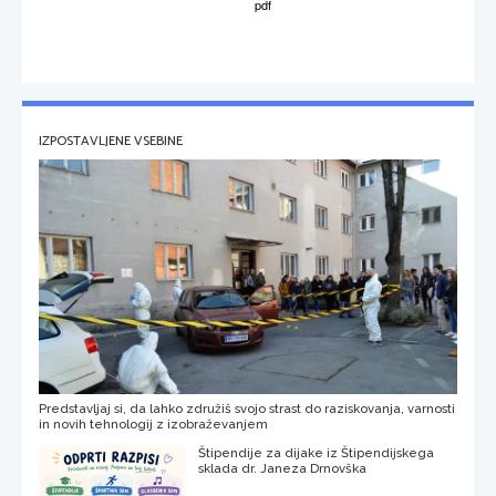
IZPOSTAVLJENE VSEBINE
Predstavljaj si, da lahko združiš svojo strast do raziskovanja, varnosti
in novih tehnologij z izobraževanjem
Štipendije za dijake iz Štipendijskega
sklada dr. Janeza Drnovška