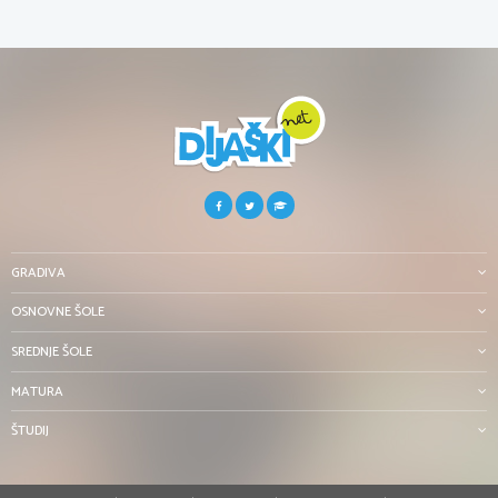
GRADIVA
OSNOVNE ŠOLE
SREDNJE ŠOLE
MATURA
ŠTUDIJ