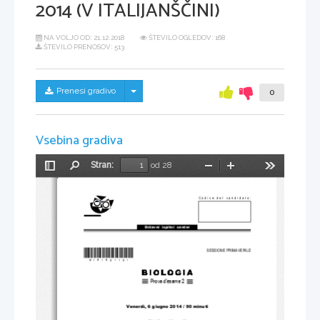
2014 (V ITALIJANŠČINI)
NA VOLJO OD:
21.12.2018
ŠTEVILO OGLEDOV: 168
ŠTEVILO PRENOSOV: 513
Skrij/prikaži meni
Prenesi gradivo
0
Vsebina gradiva
Stran:
od 28
Preklopi
Najdi
Pomanjšaj
Povečaj
Orodja
stransko
vrstico
Codice del candidato:
Državni  izpitni  center
*M14142112I* 
SESSIONE PRIMAVERILE
Prova d'esame 2
Venerdì, 6 giugno 2014 / 90 minuti