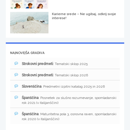
Karierne srede – Ne ugibaj, odkrij svoje
interese!
NAJNOVEJŠA GRADIVA
Strokovni predmeti
: Tematski sklop 2025
Strokovni predmeti
: Tematski sklop 2026
Slovenščina
: Predmetni izpitni katalog 2025 in 2026
Španščina
: Posnetek za slušno razumevanje, spomladanski
rok 2021 (v italijanščini)
Španščina
: Maturitetna pola 3, osnovna raven, spomladanski
rok 2020 (v italijanščini)