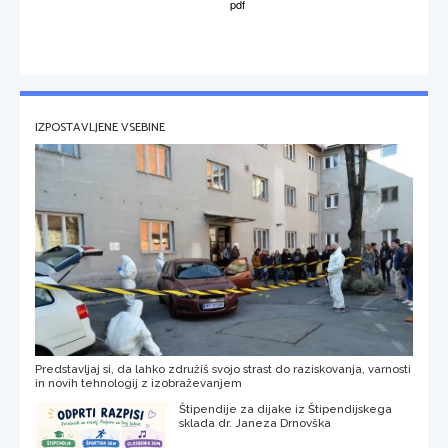
IZPOSTAVLJENE VSEBINE
Predstavljaj si, da lahko združiš svojo strast do raziskovanja, varnosti
in novih tehnologij z izobraževanjem
Štipendije za dijake iz Štipendijskega
sklada dr. Janeza Drnovška