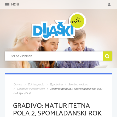
MENI
Domov
Zbirka gradiv
Zgodovina
Splošna matura
Datoteke v italijanščini
Maturitetna pola 2, spomladanski rok 2014
(v italijanščini)
GRADIVO:
MATURITETNA
POLA 2, SPOMLADANSKI ROK