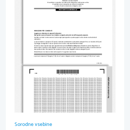
Materiali e sussidi consentiti:
Al candidato è consentito l'uso della penna stilografica o della penna a sfera. 
Al candidato viene consegnata una scheda di valutazione.
La prova d'esame comprende un allegato a colori.
MATURITÀ GENERALE
INDICAZIONI PER I CANDIDATI
Leggete con attenzione le seguenti indicazioni.
Non aprite la prova d'esame e non iniziate a svo
lgerla prima del via dell'insegnante preposto. 
Incollate o scrivete il vostro numero di
 codice negli spazi appositi su questa pagi
na in alto a destra e sulla scheda di 
valutazione.
La prova d'esame si compone di 25 quesiti, risolvendo correttam
ente i quali potete conseguire fino a un massimo di 60 punti. 
Il punteggio conseguibile in ciascun quesito viene 
di volta in volta espressamente indicato. 
Scrivete le vostre risposte 
negli spazi appositam
ente previsti 
all'interno della prova
utilizzando la penna stilografica o la 
penna a sfera. Scrivete in modo leggibile: in caso di errore, tr
acciate un segno sulla risposta sc
orretta e scrivete accanto ad
essa quella corretta. Alle risposte e alle correz
ioni scritte in modo illeggibile verranno assegnati 0 punti.
Abbiate fiducia in voi stessi e nelle vostre capacità. Vi auguriamo buon lavoro.
La prova si compone di 16 pagine (1-16), di cui 2 vuote. L'all
egato a colori si compone di 4 pagine (17-20), di cui 1 vuota.
© RIC 2014
*M14151112I02*
2/20 
Scientia  Est  Potentia  Scientia  Est  Po
tentia  Scientia  Est  Potentia  Scientia
  Est  Potentia  Scientia  Est  Potentia
Scientia  Est  Potentia  Scientia  Est  Po
tentia  Scientia  Est  Potentia  Scientia
  Est  Potentia  Scientia  Est  Potentia
Scientia  Est  Potentia  Scientia  Est  Po
tentia  Scientia  Est  Potentia  Scientia
  Est  Potentia  Scientia  Est  Potentia
Scientia  Est  Potentia  Scientia  Est  Po
tentia  Scientia  Est  Potentia  Scientia
  Est  Potentia  Scientia  Est  Potentia
Scientia  Est  Potentia  Scientia  Est  Po
tentia  Scientia  Est  Potentia  Scientia
  Est  Potentia  Scientia  Est  Potentia
Scientia  Est  Potentia  Scientia  Est  Po
tentia  Scientia  Est  Potentia  Scientia
  Est  Potentia  Scientia  Est  Potentia
Scientia  Est  Potentia  Scientia  Est  Po
tentia  Scientia  Est  Potentia  Scientia
  Est  Potentia  Scientia  Est  Potentia
Scientia  Est  Potentia  Scientia  Est  Po
tentia  Scientia  Est  Potentia  Scientia
  Est  Potentia  Scientia  Est  Potentia
Scientia  Est  Potentia  Scientia  Est  Po
tentia  Scientia  Est  Potentia  Scientia
  Est  Potentia  Scientia  Est  Potentia
Scientia  Est  Potentia  Scientia  Est  Po
tentia  Scientia  Est  Potentia  Scientia
  Est  Potentia  Scientia  Est  Potentia
Scientia  Est  Potentia  Scientia  Est  Po
tentia  Scientia  Est  Potentia  Scientia
  Est  Potentia  Scientia  Est  Potentia
Scientia  Est  Potentia  Scientia  Est  Po
tentia  Scientia  Est  Potentia  Scientia
  Est  Potentia  Scientia  Est  Potentia
Scientia  Est  Potentia  Scientia  Est  Po
tentia  Scientia  Est  Potentia  Scientia
  Est  Potentia  Scientia  Est  Potentia
Scientia  Est  Potentia  Scientia  Est  Po
tentia  Scientia  Est  Potentia  Scientia
  Est  Potentia  Scientia  Est  Potentia
Scientia  Est  Potentia  Scientia  Est  Po
tentia  Scientia  Est  Potentia  Scientia
  Est  Potentia  Scientia  Est  Potentia
Scientia  Est  Potentia  Scientia  Est  Po
tentia  Scientia  Est  Potentia  Scientia
  Est  Potentia  Scientia  Est  Potentia
Scientia  Est  Potentia  Scientia  Est  Po
tentia  Scientia  Est  Potentia  Scientia
  Est  Potentia  Scientia  Est  Potentia
Scientia  Est  Potentia  Scientia  Est  Po
tentia  Scientia  Est  Potentia  Scientia
  Est  Potentia  Scientia  Est  Potentia
Scientia  Est  Potentia  Scientia  Est  Po
tentia  Scientia  Est  Potentia  Scientia
  Est  Potentia  Scientia  Est  Potentia
Scientia  Est  Potentia  Scientia  Est  Po
tentia  Scientia  Est  Potentia  Scientia
  Est  Potentia  Scientia  Est  Potentia
Scientia  Est  Potentia  Scientia  Est  Po
tentia  Scientia  Est  Potentia  Scientia
  Est  Potentia  Scientia  Est  Potentia
Scientia  Est  Potentia  Scientia  Est  Po
tentia  Scientia  Est  Potentia  Scientia
  Est  Potentia  Scientia  Est  Potentia
Scientia  Est  Potentia  Scientia  Est  Po
tentia  Scientia  Est  Potentia  Scientia
  Est  Potentia  Scientia  Est  Potentia
Scientia  Est  Potentia  Scientia  Est  Po
tentia  Scientia  Est  Potentia  Scientia
  Est  Potentia  Scientia  Est  Potentia
Scientia  Est  Potentia  Scientia  Est  Po
tentia  Scientia  Est  Potentia  Scientia
  Est  Potentia  Scientia  Est  Potentia
Scientia  Est  Potentia  Scientia  Est  Po
tentia  Scientia  Est  Potentia  Scientia
  Est  Potentia  Scientia  Est  Potentia
Scientia  Est  Potentia  Scientia  Est  Po
tentia  Scientia  Est  Potentia  Scientia
  Est  Potentia  Scientia  Est  Potentia
Scientia  Est  Potentia  Scientia  Est  Po
tentia  Scientia  Est  Potentia  Scientia
  Est  Potentia  Scientia  Est  Potentia
Scientia  Est  Potentia  Scientia  Est  Po
tentia  Scientia  Est  Potentia  Scientia
  Est  Potentia  Scientia  Est  Potentia
Scientia  Est  Potentia  Scientia  Est  Po
tentia  Scientia  Est  Potentia  Scientia
  Est  Potentia  Scientia  Est  Potentia
Scientia  Est  Potentia  Scientia  Est  Po
tentia  Scientia  Est  Potentia  Scientia
  Est  Potentia  Scientia  Est  Potentia
Scientia  Est  Potentia  Scientia  Est  Po
tentia  Scientia  Est  Potentia  Scientia
  Est  Potentia  Scientia  Est  Potentia
Scientia  Est  Potentia  Scientia  Est  Po
tentia  Scientia  Est  Potentia  Scientia
  Est  Potentia  Scientia  Est  Potentia
Sorodne vsebine
Scientia  Est  Potentia  Scientia  Est  Po
tentia  Scientia  Est  Potentia  Scientia
  Est  Potentia  Scientia  Est  Potentia
Scientia  Est  Potentia  Scientia  Est  Po
tentia  Scientia  Est  Potentia  Scientia
  Est  Potentia  Scientia  Est  Potentia
Scientia  Est  Potentia  Scientia  Est  Po
tentia  Scientia  Est  Potentia  Scientia
  Est  Potentia  Scientia  Est  Potentia
Scientia  Est  Potentia  Scientia  Est  Po
tentia  Scientia  Est  Potentia  Scientia
  Est  Potentia  Scientia  Est  Potentia
Scientia  Est  Potentia  Scientia  Est  Po
tentia  Scientia  Est  Potentia  Scientia
  Est  Potentia  Scientia  Est  Potentia
Scientia  Est  Potentia  Scientia  Est  Po
tentia  Scientia  Est  Potentia  Scientia
  Est  Potentia  Scientia  Est  Potentia
Scientia  Est  Potentia  Scientia  Est  Po
tentia  Scientia  Est  Potentia  Scientia
  Est  Potentia  Scientia  Est  Potentia