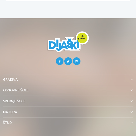
GRADIVA
OSNOVNE ŠOLE
SREDNJE ŠOLE
MATURA
ŠTUDIJ