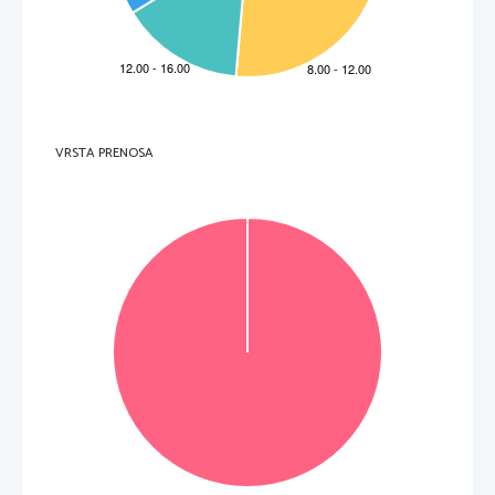
3.     Il periodo tra il XIX e il XX secolo vide l'affermarsi
 di nuovi settori produttivi in Slovenia. Abbinate 
le corrispondenze inserendo le rispettive lettere negli spazi vuoti della colonna di sinistra. 
    Hrastnik    
A     Metallurgia          
_____
B 
Lavorazione del vetro  
    Rade
č
e 
_____
C     Estrazione     mineraria          
    Maribor    
_____
D 
Conciatura delle pelli  
    Trbovlje    
_____
E 
Industria tessile  
    Prebold    
_____
F 
Industria della carta  
    Slovenske    Konjice    
_____
(3 punti) 
VRSTA PRENOSA