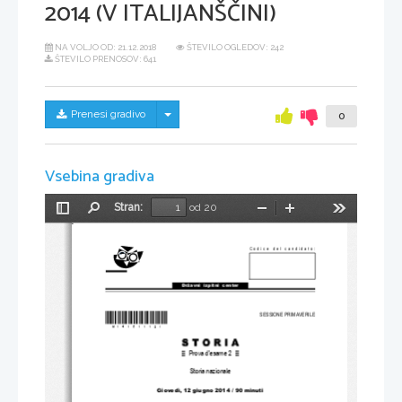
2014 (V ITALIJANŠČINI)
NA VOLJO OD:
21.12.2018
ŠTEVILO OGLEDOV: 242
ŠTEVILO PRENOSOV: 641
Skrij/prikaži meni
Prenesi gradivo
0
Vsebina gradiva
Stran:
od 20
Preklopi
Najdi
Pomanjšaj
Povečaj
Orodja
stransko
vrstico
Codice del candidato:
Državni  izpitni  center
*M14151112I* 
SESSIONE PRIMAVERILE
Prova d'esame 2 
Storia nazionale 
Giovedì, 12 giugno 
2014 / 90 minuti