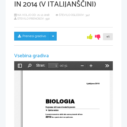
IN 2014 (V ITALIJANŠČINI)
NA VOLJO OD:
21.12.2018
ŠTEVILO OGLEDOV: 342
ŠTEVILO PRENOSOV: 590
Skrij/prikaži meni
Prenesi gradivo
+1
Vsebina gradiva
Stran:
od 51
Preklopi
Najdi
Pomanjšaj
Povečaj
Orodja
stransko
vrstico
Ljubljana 2010 
BIOLOGIA 
Programma dell'esame di
 maturità generale 
f
 Splošna matura 
Il presente documento ha validità 
dalla sessione primaverile dell'anno 
2012
 fino a quando entra in uso quello nuovo.  