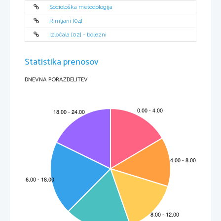
Sociološka metodologija
Rimljani [04]
Izločala [02] - bolezni
Statistika prenosov
DNEVNA PORAZDELITEV
INDICE 
1.
INTRODUZIONE...........................................................................................5
2.
OBIETTIVI D’ESAME....................................................................................6
3.
STRUTTURA E VALUTAZIO
NE DELL’ESAME ...........................................7
3.1
Schema d’esame ..................................................................................7
3.2
Tipi di prova e 
valutazione ....................................................................8
3.3
Criteri di valutazione dell'esam
e e delle sue singole parti ....................9
4.
CONTENUTI E OBIE
TTIVI D'ESAME ........................................................13
4.1
La vita sulla
 Terra................................................................................15
4.2
La cellula come si
stema vivente .........................................................16
4.3
L’ereditar
ietà .......................................................................................21
4.4
L’evoluzione ........................................................................................24
4.5.
L’organismo come si
stema vivente .....................................................27
4.6
L’ecologia ............................................................................................33
4.7
La biologia come sc
ienza naturale......................................................37
5
ESEMPI DI QUESITI E PR
OVE DELL'ESAME 
SCRITTO .........................38
5.1
Quesiti e spiegazione de
l loro signi
ficato............................................38
5.2
Esempi di dom
ande d’esam
e..............................................................43
6
LAVORO DI RICERCA, SPERIMENTA
ZIONI DI LABORATORIO E SUL 
CAMPO .......................................................................................................47
6.1
Finalità.................................................................................................47
6.2
Proposte per la stesura delle relazioni
 sulle esercitazioni di laboratorio 