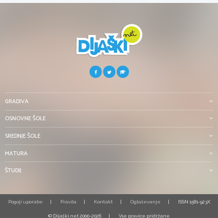
GRADIVA
OSNOVNE ŠOLE
SREDNJE ŠOLE
MATURA
ŠTUDIJ
Pogoji uporabe
Pravila
Kontakt
Oglaševanje
ISSN 1581-923X
© Dijaški.net 2000-2026
Vse pravice pridržane