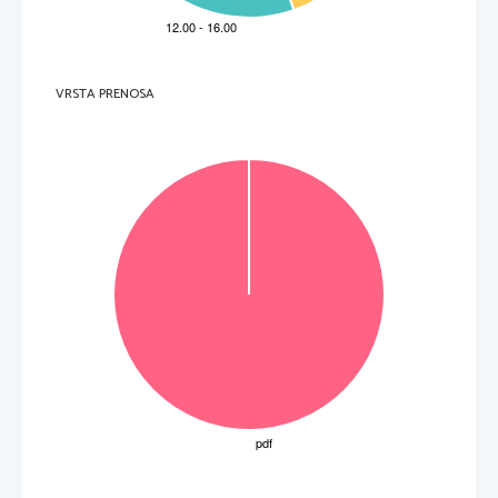
e sul campo.................................................................................................47
7
CANDIDATI CON NECESS
ITÀ PARTICO
LARI .........................................49
8
BIBLIOGRAFIA ...........................................................................................50
VRSTA PRENOSA