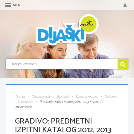
MENI
Domov
Zbirka gradiv
Biologija
Splošna matura
Datoteke
v italijanščini
Predmetni izpitni katalog 2012, 2013 in 2014 (v
italijanščini)
GRADIVO:
PREDMETNI
IZPITNI KATALOG 2012, 2013