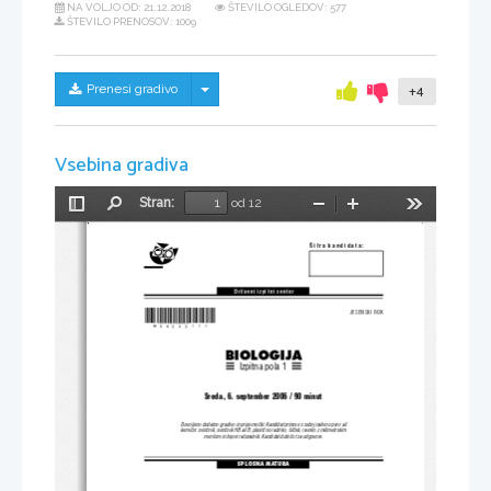
NA VOLJO OD:
21.12.2018
ŠTEVILO OGLEDOV: 577
ŠTEVILO PRENOSOV: 1009
Skrij/prikaži meni
Prenesi gradivo
+4
Vsebina gradiva
Stran:
od 12
Preklopi
Najdi
Pomanjšaj
Povečaj
Orodja
stransko
vrstico
[ifra  kandidata:
 Dr`avni izpitni center
*M06242111*
JESENSKI ROK
BIOLOGIJA
Izpitna pola 1
Sreda, 6. september 2006 / 90 minut
Dovoljeno dodatno gradivo in pripomo~ki: Kandidat prinese s seboj nalivno pero ali 
kemi~ni svin~nik, svin~nik HB ali B, plasti~no radirko, {il~ek, ravnilo z milimetrskim 
merilom in `epni ra~unalnik. Kandidat dobi list za odgovore. 
SPLO[NA MATURA