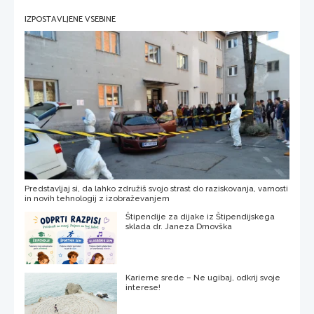
IZPOSTAVLJENE VSEBINE
Predstavljaj si, da lahko združiš svojo strast do raziskovanja, varnosti
in novih tehnologij z izobraževanjem
Štipendije za dijake iz Štipendijskega
sklada dr. Janeza Drnovška
Karierne srede – Ne ugibaj, odkrij svoje
interese!