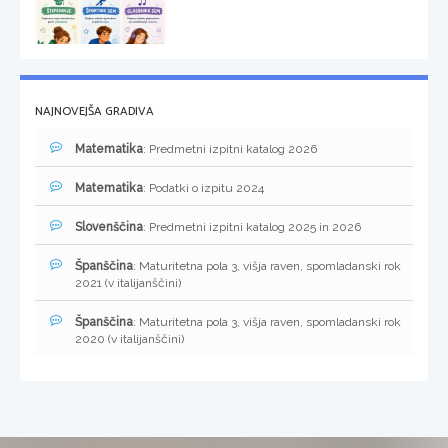
NAJNOVEJŠA GRADIVA
Matematika
: Predmetni izpitni katalog 2026
Matematika
: Podatki o izpitu 2024
Slovenščina
: Predmetni izpitni katalog 2025 in 2026
Španščina
: Maturitetna pola 3, višja raven, spomladanski rok
2021 (v italijanščini)
Španščina
: Maturitetna pola 3, višja raven, spomladanski rok
2020 (v italijanščini)