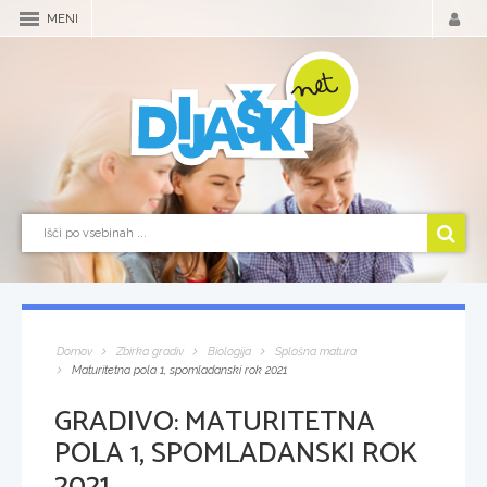
MENI
Domov
Zbirka gradiv
Biologija
Splošna matura
Maturitetna pola 1, spomladanski rok 2021
GRADIVO:
MATURITETNA
POLA 1, SPOMLADANSKI ROK
2021