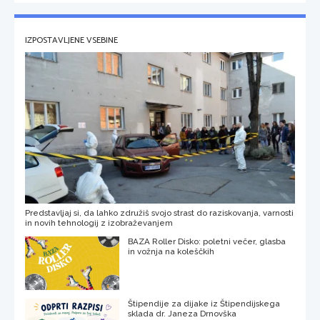
IZPOSTAVLJENE VSEBINE
Predstavljaj si, da lahko združiš svojo strast do raziskovanja, varnosti
in novih tehnologij z izobraževanjem
BAZA Roller Disko: poletni večer, glasba
in vožnja na koleščkih
Štipendije za dijake iz Štipendijskega
sklada dr. Janeza Drnovška