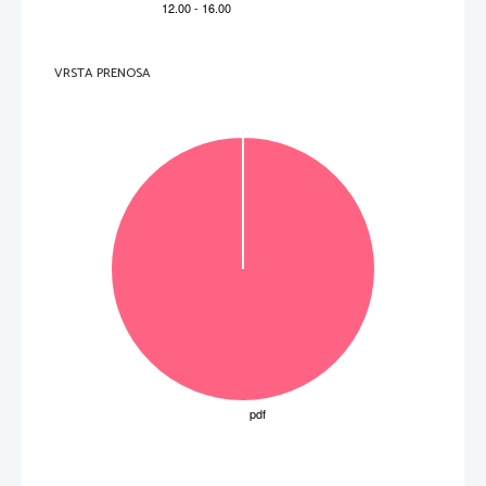
V sivo polje ne pišite
.   
V sivo polje ne pišite
VRSTA PRENOSA
.   
V sivo polje ne pišite
P   
perforiran list