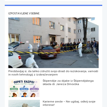
IZPOSTAVLJENE VSEBINE
Predstavljaj si, da lahko združiš svojo strast do raziskovanja, varnosti
in novih tehnologij z izobraževanjem
Štipendije za dijake iz Štipendijskega
sklada dr. Janeza Drnovška
Karierne srede – Ne ugibaj, odkrij svoje
interese!