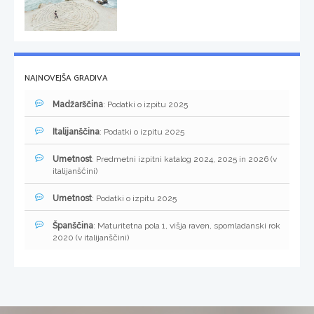
NAJNOVEJŠA GRADIVA
Madžarščina
: Podatki o izpitu 2025
Italijanščina
: Podatki o izpitu 2025
Umetnost
: Predmetni izpitni katalog 2024, 2025 in 2026 (v
italijanščini)
Umetnost
: Podatki o izpitu 2025
Španščina
: Maturitetna pola 1, višja raven, spomladanski rok
2020 (v italijanščini)