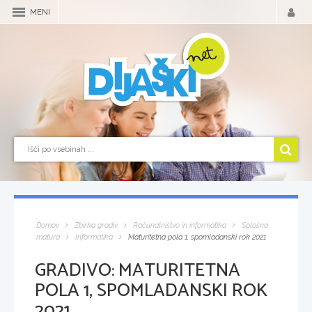
MENI
Domov
Zbirka gradiv
Računalništvo in informatika
Splošna
matura
Informatika
Maturitetna pola 1, spomladanski rok 2021
GRADIVO:
MATURITETNA
POLA 1, SPOMLADANSKI ROK
2021