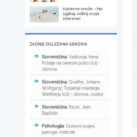
Karierne srede – Ne
ugibaj, odkrij svoje
interese!
ZADNJE OGLEDANA GRADIVA
Slovenščina
: Velikonja, Irena:
Poletje na okenski polici [01] -
obnova
Slovenščina
: Goethe, Johann
Wolfgang: Trpljenje mladega
Wertherja [02] - obnova, osebe
Slovenščina
: Racin, Jean
Baptiste
Psihologija
: Duševni pojavi,
panoge, metode