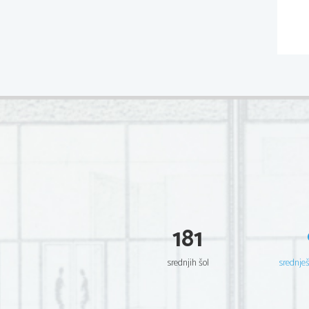
181
srednjih šol
srednje