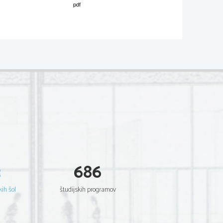
3
686
kih šol
študijskih programov