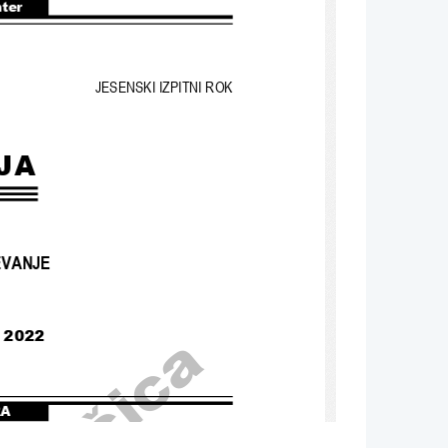
nter
JESENSKI IZPITNI ROK
JA
EVANJE
t 2022
RA