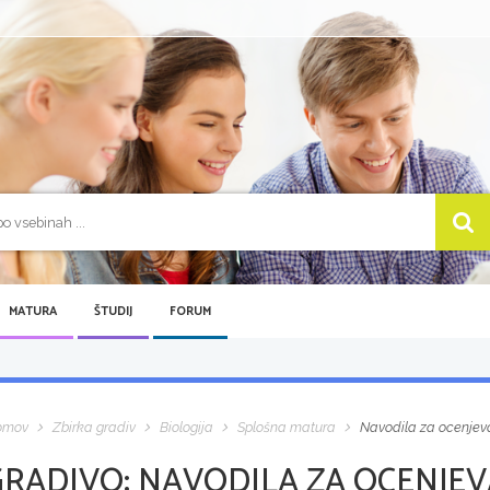
MATURA
ŠTUDIJ
FORUM
omov
Zbirka gradiv
Biologija
Splošna matura
Navodila za ocenjevan
GRADIVO:
NAVODILA ZA OCENJEVA