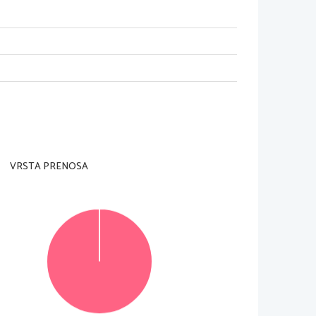
azličica
VRSTA PRENOSA
© Državni izpitni center
Vse pravice pridržane
.