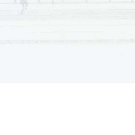
Naloga
21
22
23
24
25
26
27
28
29
30
Odgovor
B
B
A
A
D
C
D
C
C
C
Naloga
12
13
14
15
16
17
18
19
20
1
1
odgovor 1 točka.
Odgovor
B
B
B
B
B
C
D
C
D
D