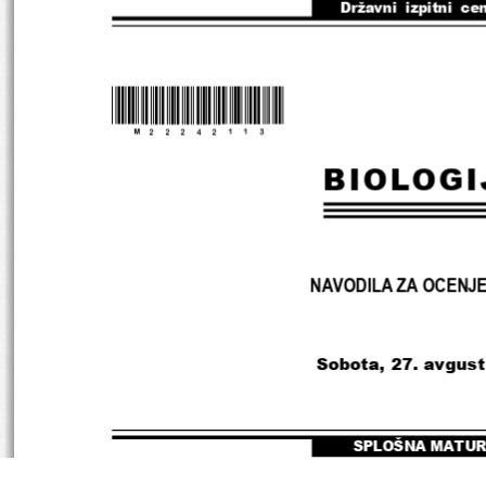
Državni  izpitni  ce
*M22242113*
BIOLOGI
NAVODILA ZA OCENJ
Sobota, 27. avgus
SPLOŠNA MATU