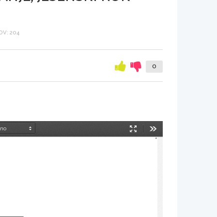
V: 204
0
Način
Orodja
predstavitve