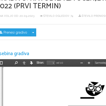
022 (PRVI TERMIN)
NA VOLJO OD:
20.09.2023
ŠTEVILO OGLEDOV: 74
ŠTEVILO PRENOSO
Skrij/prikaži meni
Prenesi gradivo
sebina gradiva
Stran:
od 10
Preklopi
Najdi
Nazaj
Naprej
Pomanjšaj
Povečaj
stransko
vrstico