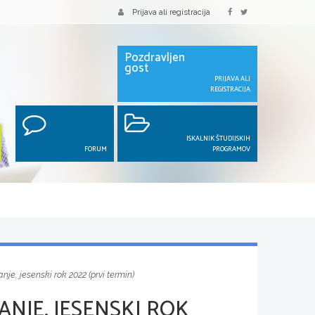
Prijava ali registracija
Pozdravljen
gost
PRIJAVA ALI
REGISTRACIJA
ISKALNIK ŠTUDIJSKIH
FORUM
PROGRAMOV
je, jesenski rok 2022 (prvi termin)
NJE, JESENSKI ROK