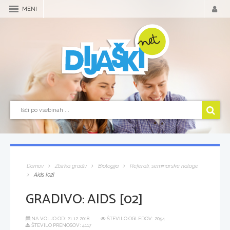
MENI
Domov
Zbirka gradiv
Biologija
Referati, seminarske naloge
Aids [02]
GRADIVO:
AIDS [02]
NA VOLJO OD:
21.12.2018
ŠTEVILO OGLEDOV: 2054
ŠTEVILO PRENOSOV: 4117