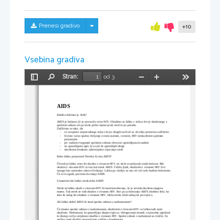
Skrij/prikaži meni
Prenesi gradivo
+10
Vsebina gradiva
Stran:
od 3
Preklopi
Najdi
Pomanjšaj
Povečaj
Orodja
stransko
vrstico
AIDS
Kakšna bolezen je Aids?
AIDS je bolezen, ki jo povzroča virus HIV. Okužimo se lahko v stiku s krvjo okuženega, s 
spolnimi odnosi ali pa otrok preko mame pred, med in po porodu.
Zaščitimo se tako, da:
-
se varujemo neposrednega stika s krvjo drugih oseb ali se ob stiku primerno zaščitimo
-
živimo varno spolno življenje e enim stalnim, zvestim, HIV neokuženim spolnim 
partnerjem
-
pri vsakem tveganem spolnem odnosu obvezno uporabljamo kondom
-
ne uporabljamo igel, ki so jih že uporabljali drugi
-
okuženim ženskam odsvetujemo rojevanje otrok
Kako lahko prepoznaš človeka ki ima AIDS?
Človek je lahko vrsto let okužen z virusom HIV, ne da bi se prikazali znaki bolezni. Biti 
okužen z virusom HIV ni isto kot imeti AIDS. Veliko ljudi, okuženih z virusom HIV živi 
mnoga leta normalno zdravo življenje. Lahko pa zbolijo za eno ali več zelo hudimi boleznimi.
Če se to zgodi, pravimo da imajo AIDS.
S katerimi leti lahko otrok dobi AIDS?
Otrok se lahko okuži z virusom HIV že med nosečnostjo, če je seveda okužena njegova 
mama. Tak otrok se rodi okužen z virusom HIV. Ker pa za boleznijo AIDS zbolimo šele, ko 
smo že nekaj let okuženi z virusom HIV, lahko otrok zboli nekaj let po rojstvu.
Ali lahko dobiš AIDS če imaš spolne odnose z narkomanom?
Če imamo spolne odnose z narkomanom, okuženim z virusom HIV, se lahko tudi sami 
okužimo. Narkomani, ki uporabljajo skupno iglo za vbrizgavanje mamil, so posebej ogroženi 
in obstaja večja verjetnost okužbe z virusom HIV. Spolni odnosi z narkomani so rizični. Za 
zaščito pred okužbo priporočamo zaščito s kondomom.