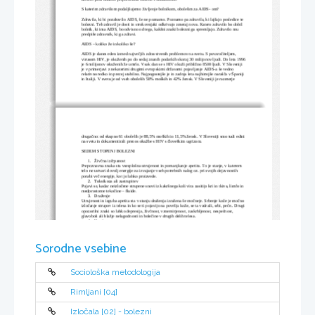
S katerim zdravilom podaljšujemo življenje bolnikom, obolelim za AIDS- om?
Zdravila, ki bi pozdravilo AIDS, še ne poznamo. Poznamo pa zdravila, ki lajšajo posledice te 
bolezni. Teh zdravil je dosti in strokovnjaki odkrivajo zmeraj nova. Katero zdravilo bo dobil 
bolnik, ki ima AIDS, bo odvisno od tega, kakšni znaki bolezni ga spremljajo. Zdravilo mu 
predpiše zdravnik, ki ga zdravi.
AIDS – koliko že in koliko še?
AIDS je danes eden izmed največjih zdravstvenih problemov na svetu. S povzročiteljem, 
virusom HIV, je okuženih po do sedaj znanih podatkih skoraj 30 milijonov ljudi. Do leta 1996
je 6 milijonov okuženih že umrlo. Vsak dan se s HIV okuži približno 8500 ljudi. V Sloveniji 
je v primerjavi z nekaterimi drugimi evropskimi državami pojavljanje AIDS-a še vedno 
relativno redko in precej stabilno. Najpogostejše je in zadnja leta najhitrejše narašča v Španiji 
in Italiji. V svetu je od vseh obolelih 58% moških in 42% žensk. V Sloveniji je razmerje 
drugačno: od skupno 61 obolelih je 88,5% moških in 11,5% žensk. V Sloveniji smo tudi edini
na svetu in dokumentirali prenos okužbe s HIV s človeškim ugrizom.
SEDEM STOPENJ BOLEZNI 
1.
Živčna izčrpanost
Prepoznavna znaka sta vsesplošna utrujenost in pomanjkanje apetita. To je stanje, v katerem 
telo ne ustvari dovolj energije za izvajanje vseh potrebnih nalog oz. pri svojih dejavnostih 
porabi več energije, kot jo lahko proizvede.
2.
Toksikoza ali zastrupitev
Pojavi se, kadar neizločene strupene snovi iz kakršnega koli vira zasitijo kri in tkiva, limfo in 
medprostorne tekočine – fluide.
3.
Draženje
Utrujenost in izguba apetita sta v stanju draženja izražena še močneje. Srbenje kože je močno 
izločanje strupov iz telesa in ko se ti pojavijo na površju kože, se ta vzdraži, srbi, peče.. Drugi 
opozorilni znaki so lahko depresija, živčnost, vznemirjenost, zaskrbljenost, nespečnost, 
glavoboli ali blažje nelagodnosti in bolečine v drugih delih telesa.
4.
Vnetje
V tej stopnji bolezni se strupi nakopičijo v določenem organu ali kakšnem delu telesa, ki je 
vneto zaradi stalnega draženja strupenih snovi.
     5.   Gnojenje, čiri
      Ta stopnja bolezni se pojavi, ko je strateška količina celic in tkiv že uničena. Stanje je zelo
Sorodne vsebine
boleče, saj je s tem prizadet tudi živčni sistem.
     6.   Zatrditev
To je način, s katerim telo shrani in obdrži te strupene snovi na določenem mestu in jim 
prepreči širjenje po telesu.
     7.   Rak
Sociološka metodologija
Zadnja stopnja v razvoju bolezni je rak, ki se običajno konča usodno, predvsem kadar se 
nadaljujejo vzroki, ki so pripeljali do tega mesta. Na tej stopnji je vitalnost telesa že zelo 
ogrožena, celice že dalj časa niso več pod možgansko kontrolo, zato se množijo divje, 
neorganizirano.
Rimljani [04]
Prenos virusa HIV s transfuzijo
Leta 1982 so ugotovili, da lahko za AIDS-om zbolijo (ob znanih skupinah z večjim 
Izločala [02] - bolezni
tveganjem) tudi prejemniki okužene krvi. Dokazali so prenos virusa HIV :