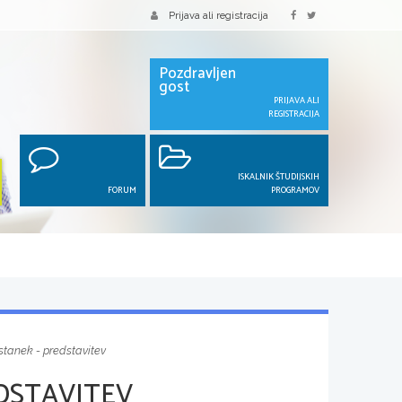
Prijava ali registracija
Pozdravljen
gost
PRIJAVA ALI
REGISTRACIJA
ISKALNIK ŠTUDIJSKIH
FORUM
PROGRAMOV
stanek - predstavitev
EDSTAVITEV