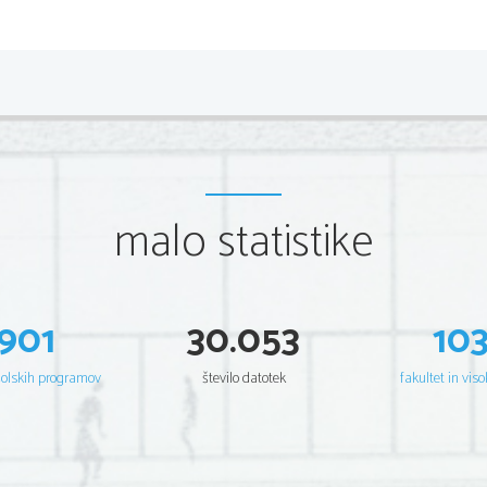
PROTONSKA ČRPALKA
o
črpanje vodikovih protonov poteka pr
matrixa v medmembranski prostor
o
ustvari se protonski gradient (koncentr
večja v medmembranskem prostoru)
malo statistike
Encimi ATP sintaza
o
je v membrani vsajena črpalka, ki omog
medmembranskega prostora v matrix
901
30.053
10
SINTEZA ATP
šolskih programov
število datotek
fakultet in viso
ADP+fosfat=ATP
Fosfoliracija
 –končni prejemnik elektron
kisik(oksidativna fosfoliracija)