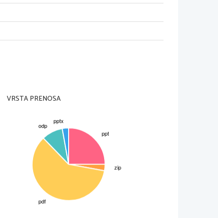
LOPITEV
:
VRSTA PRENOSA
)
da 
me pa reducira