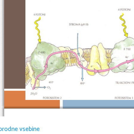
ATP je energijsko bogata spojina v celici
orodne vsebine
nastaja v mitohondriju pri celičnem dihan