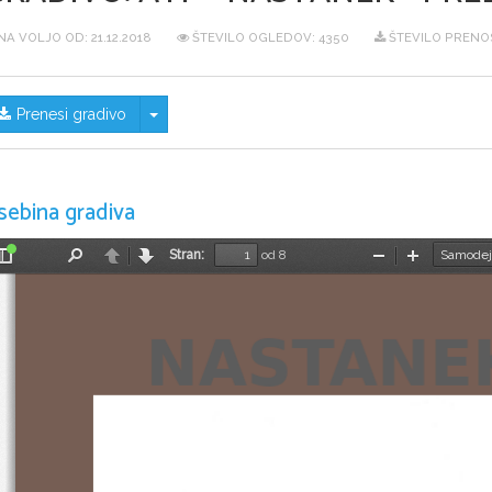
NA VOLJO OD:
21.12.2018
ŠTEVILO OGLEDOV: 4350
ŠTEVILO PRENO
Skrij/prikaži meni
Prenesi gradivo
sebina gradiva
Stran:
od 8
Preklopi
Najdi
Nazaj
Naprej
Pomanjšaj
Povečaj
stransko
vrstico
NASTANE