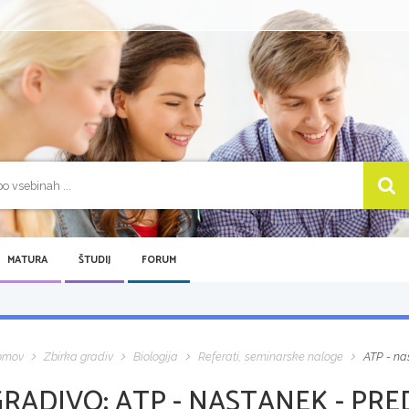
MATURA
ŠTUDIJ
FORUM
omov
Zbirka gradiv
Biologija
Referati, seminarske naloge
ATP - na
GRADIVO:
ATP - NASTANEK - PR