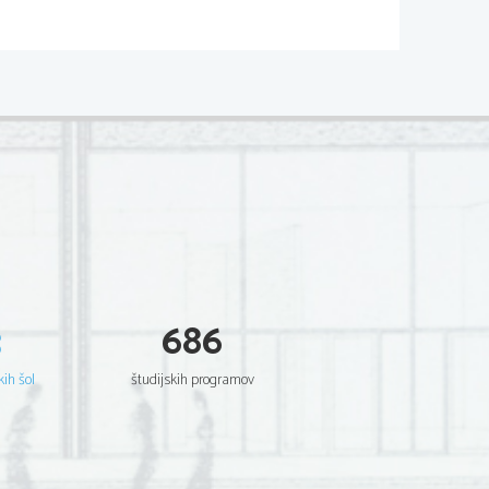
eko membrane iz 
acija protonov je 
oča tok protonov iz 
3
686
kih šol
študijskih programov
ov je 