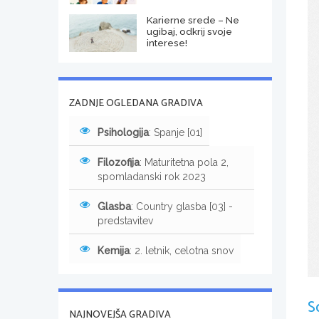
Karierne srede – Ne
ugibaj, odkrij svoje
interese!
ZADNJE OGLEDANA GRADIVA
Psihologija
: Spanje [01]
Filozofija
: Maturitetna pola 2,
spomladanski rok 2023
Glasba
: Country glasba [03] -
predstavitev
Kemija
: 2. letnik, celotna snov
S
NAJNOVEJŠA GRADIVA