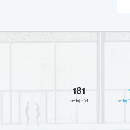
181
srednjih šol
srednje