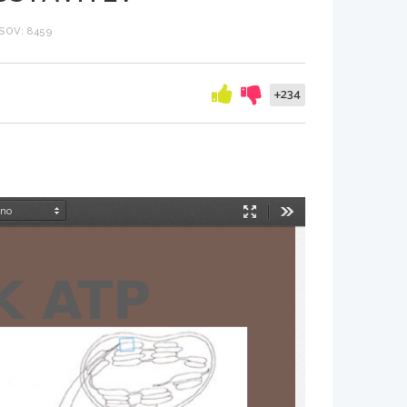
SOV: 8459
+234
Način
Orodja
predstavitve
K ATP