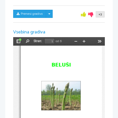
Skrij/prikaži meni
Prenesi gradivo
+3
Vsebina gradiva
Stran:
od 6
Preklopi
Najdi
Pomanjšaj
Povečaj
Orodja
stransko
vrstico
BELUŠI