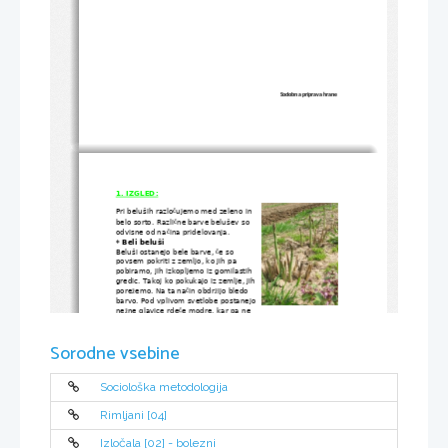
Sodobna priprava hrane
1. IZGLED:
Pri beluših razlo
ujemo med zeleno in
č
belo sorto. Razli
ne barve belušev so
č
odvisne od na
ina pridelovanja. 
č
* Beli beluši
Beluši ostanejo bele barve, 
e so
č
povsem pokriti z zemljo, ko jih pa
pobiramo, jih izkopljemo iz gomilastih
gredic. Takoj ko pokukajo iz zemlje, jih
pore
emo. Na ta na
in obdr
ijo bledo
ž
č
ž
barvo. Pod vplivom svetlobe postanejo
ne
ne glavice rde
e modre, kar pa ne
ž
č
vpliva na spremembo njihovega okusa ali sestavin, barva pa za 
veliko potrošnikov ni ve
 privla
na. So praviloma manj grenki. 
č
č
Ve
ina ljudi ima raje bele beluše zaradi ne
nega okusa. 
č
ž
Sorodne vsebine
* Zeleni beluši
V nasprotju z belimi beluši rastejo zeleni nad zemljo na ravnih 
gredah. Pod vplivom svetlobe nastaja v beluših klorofil, ki se 
najprej obarva ro
natovijoli
asto, nato pa zeleno.  So ponavadi 
ž
č
Sociološka metodologija
divji, ali pa gojeni brez zasipavanja. Imajo nekoliko bolj 
intenziven in aromati
en okus kot
beli. 
č
Rimljani [04]
Izločala [02] - bolezni