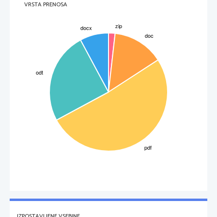
VRSTA PRENOSA
4. HRANILNE SNOVI:
Beluši imajo odli
ne sposobnosti 
iš
enja organizma in imajo od 
č
č
č
vse zelenjave najve
 zdravilnih u
inkovin. Vsebujejo tudi 
č
č
antioksidante, vitamine skupine A, B, C, in E, eteri
no olje in 
č
IZPOSTAVLJENE VSEBINE