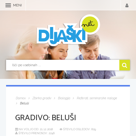
MENI
Domov
Zbirka gradiv
Biologija
Referati, seminarske naloge
Beluši
GRADIVO:
BELUŠI
NA VOLJO OD:
21.12.2018
ŠTEVILO OGLEDOV: 829
ŠTEVILO PRENOSOV: 2246