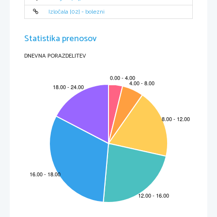
EKOLOGIJA
Izločala [02] - bolezni
OSNOVNI POJMI EKOLOGIJE-

OSEBEK      POPULACIJA      VRSTA
Statistika prenosov
DNEVNA PORAZDELITEV