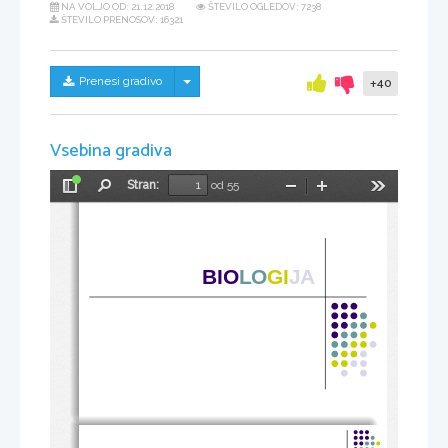
NA VOLJO OD:
21.12.2018
ŠTEVILO OGLEDOV: 7238
ŠTEVILO PRENOSOV: 16321
Skrij/prikaži meni
Prenesi gradivo
+40
Vsebina gradiva
Stran:
od 55
Preklopi
Najdi
Pomanjšaj
Povečaj
Orodja
stransko
vrstico
BIO
LO
GI
JA