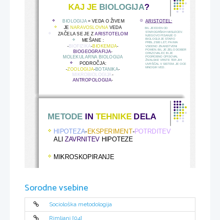
KAJ JE 
BIOLOGIJA
?
BIOLOGIJA 
= VEDA O ŽIVEM
ARISTOTEL:


JE 
NARAVOSLOVNA
 VEDA

BIL JE EDEN OD 
STAROGRŠKIH MISLECEV. 
ZAČELA SE JE Z 
ARISTOTELOM

NJEGOVO PISANJE O 
BIOLOGIJI JE STARO 
MEŠANE :

PRBL.2500 LET, PA IMA 
-
BIOFIZIKA
-
BIOKEMIJA
-
VSEENO ZNANSTVENI 
POMEN. BIL JE ZELO DOBER 
BIOGEOGRAFIJA
- 
OPAZOVALEC IN JE 
MOLEKULARNA BIOLOGIJA
PODROBNO OPISOVAL 
ŽIVALSKE VRSTE TER JIH 
PODROČJA:

UVRŠČAL V SISTEM. JE OCE 
MNOGIH VED.
-
ZOOLOGIJA
-
BOTANIKA
-
MIKROBIOLOGIJA
- 
ANTROPOLOGIJA
-
METODE 
IN 
TEHNIKE
 DELA
HIPOTEZA
-
EKSPERIMENT
-
POTRDITEV 

ALI 
ZAVRNITEV
 HIPOTEZE
MIKROSKOPIRANJE

Sorodne vsebine
ŽIVA BITJA
 SO 
POVEZANA   
Sociološka metodologija
                  MED SEBOJ
-
Rimljani [04]