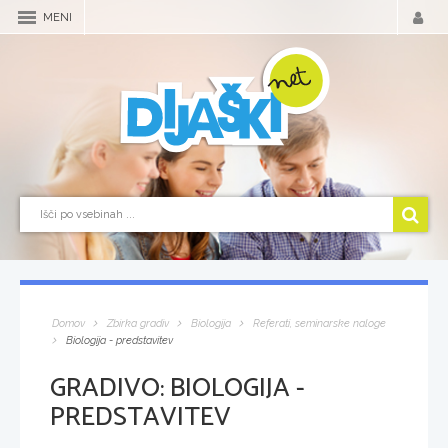
MENI
Domov
Zbirka gradiv
Biologija
Referati, seminarske naloge
Biologija - predstavitev
GRADIVO:
BIOLOGIJA -
PREDSTAVITEV