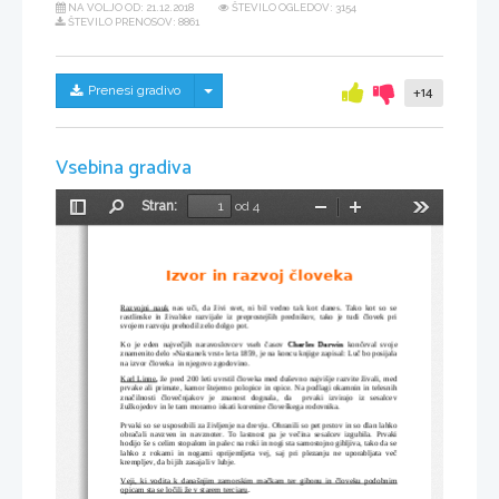
NA VOLJO OD:
21.12.2018
ŠTEVILO OGLEDOV: 3154
ŠTEVILO PRENOSOV: 8861
Skrij/prikaži meni
Prenesi gradivo
+14
Vsebina gradiva
Stran:
od 4
Preklopi
Najdi
Pomanjšaj
Povečaj
Orodja
stransko
vrstico
Izvor in razvoj 
č
loveka
Razvojni nauk
 nas uči, da živi svet, ni bil vedno tak kot danes. Tako kot so se
rastlinske in živalske razvijale iz preprostejših prednikov, tako je tudi človek pri
svojem razvoju prehodil zelo dolgo pot.
Ko je eden največjih naravoslovcev vseh časov  
Charles   Darwin  
končeval svoje
znamenito delo »Nastanek vrst« leta 1859, je na koncu knjige zapisal:
Luč bo posijala
na izvor človeka  in njegovo zgodovino. 
Karl Linne
,
 že pred 200 leti uvrstil človeka med duševno najvišje razvite živali, med
prvake ali primate, kamor štejemo polopice in opice. Na podlagi okamnin in telesnih
značilnosti   človečnjakov   je   znanost   dognala,   da     prvaki   izvirajo   iz   sesalcev
žužkojedov in le tam moramo iskati korenine človeškega rodovnika.
Prvaki so se usposobili za življenje na drevju. Ohranili so pet prstov in so dlan lahko
obračali navzven in navznoter. To lastnost pa je večina sesalcev izgubila. Prvaki
hodijo še s celim stopalom in palec na roki in nogi sta samostojno gibljiva, tako da se
lahko z rokami in nogami oprijemljeta vej, saj pri plezanju ne uporabljata več
krempljev, da bi jih zasajali v lubje.
Veji, ki vodita k današnjim zamorskim mačkam ter gibonu in človeku podobnim
opicam sta se ločili že v starem terciaru
.