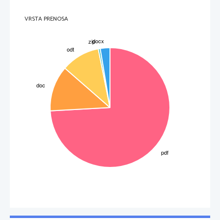
KROMANJONEC
Kromanjonec je zgodnja oblika modernega človeka. Živel je v Severni Afriki in
Bližnjem vzhodu, v Evropo pa je prišel pred približno 30.000 leti.  Ime je dobil po
VRSTA PRENOSA
kraju Cro Magnon v Franciji, kjer so ga tudi našli. Živel je v organiziranih skupnostih
in nam je zapustil jamske risbe (Španija in Francija), kipce, reliefne podobe ter lično
izdelano orodje in orožje, ne samo iz kamna, temveč tudi iz kosti in rogov. 
Noži in strgalci za kože, konice za sulice in puščice so bile največkrat lepo okrašene
z različnimi vzorci in risbami, kar priča o njegovi veliki sposobnost. Prehranjeval se
je z lovom na severne jelene, bizone, mamute, volkove, divje konje in jamske
medvede ter z nabiranjem plodov in sadežev. Znal je že zanetiti ogenj v zelo hladnem
podnebju. Zavijal se je v kože ubitih živali in prebival v skalnih votlinah. Po videzu
je bil podoben današnjemu človeku. Imel je že povsem človeško podobo. Njegovo
3