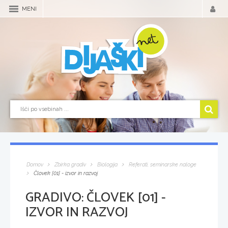
MENI
Domov
Zbirka gradiv
Biologija
Referati, seminarske naloge
Človek [01] - izvor in razvoj
GRADIVO:
ČLOVEK [01] -
IZVOR IN RAZVOJ