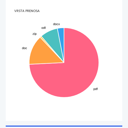
v razvoju hitro napredujejo in do konca te faze prehitijo fante v povprečju za 2,6 
leta.
Besednjak se širi bolj v smeri specifičnih in tehniških besed. Velik del aktivnosti in
planiranja še poteka med istospolnimi vrstniki. Pojavijo se sekondarna čustva.
VRSTA PRENOSA