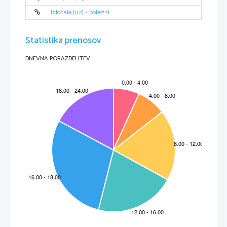
Izločala [02] - bolezni
MALI OTROK
Statistika prenosov
V tem obdobju se nauči samostojne hoje in teka. Pomaga se oblačiti in se sam 
hraniti. Prepoznava premikanje stvari in razlikovanja med predmeti in deli telesa. 
DNEVNA PORAZDELITEV
Začenja obvladovati vedno več besed in jih na koncu že povezuje. V besednjaku 
je opazna delitev po spolu in velikosti. Proti koncu te faze že pomaga pri lažjih 
hišnih opravilin in sodeluje v igri z večimi otroki in se z njimi razume.
PREDŠOLSKI OTROK
Proti koncu faze iamjo deklice glede razvitosti skeletal rahlo prednost pred dečki. 
Možgani 5 letnega otroka predstavljajo cerka 75% teže možganov odraslega, pri 
6 letih pa govorimo že o 90%  razvitosti možganov v primerjavi z odraslimi.  
Otrok je usmerejen na bistvene značilnosti stvari in dogodkov. Ima še težave pri 
tazlikovanju odprtih in zaprtih linij. Stavki, ki jih govori so vse daljši in kompleksni.
Besednjak postaja popolnejši. Vsebolj je pomembna vloka vrstnikov.
ŠOLSKI OTROK
Narašča moč, hitrost in koordinacija ter hiter razvoj spretnosti. Deklice nenadoma