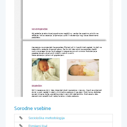
NOVOROJENČEK
Od začetka je telo skoraj popolnoma negibljivo, vendar že opazimo primitivne 
reflekse, kot so sesanje, prijemanje s prsti in ekstenzija nog, če se dotaknemo 
podplatov.
Kasneje je novorojenček že sposoben fiksirati oči in koordinirati pogled. Ko leži na
trebzuščku začenja dvigovati glavo. Že 3-4 dni star otrok je sposoben slediti 
zvoku za enega konca na drugega in prepoznava zvok zvonca. Poslušanje je 
posebej zbrano ob akutnih kratkih močnih zvokih.
Nase opozarja z jokom ali grgotanjem.
DOJENČEK
Od 2 meseca pa do 1. leta, dojenček dosti napreduje v razvoju. Nauči se prijemati
stvrai s prsti, sedeti in stati z minimalno podporo in se plazi. Proti koncu obdobja 
se sam dvigne, bolje uporablja prste in sam drži stekleničko. Proti enemu letu 
starosti zna narediti tudi nekaj korakov z lažjo podporo.
V tem obdobju se nauči prepoznavati posamezne svari, predmete in odrasle. 
Razvije se koordinacija med rokami in očmi.
Začne se tudi prvo gruljenje, ki je kasneje bolj podobno vokalim, pojavljajo se že 
prvi soglasniki in kasneje nastopi še beblanje. Pogosti glasovi so ma,me in ta. 
Sorodne vsebine
Vedno bolj posnema glasove in prva beseda, ki jo ponavadi izreče je samostalnik 
z večkratnim pomenom. Otrokov glavni izraz na obrazu je nasmeh.Kažejo se 
razlike med dečki in deklicami v odnosu do igrač in do drugih.
Sociološka metodologija
Rimljani [04]