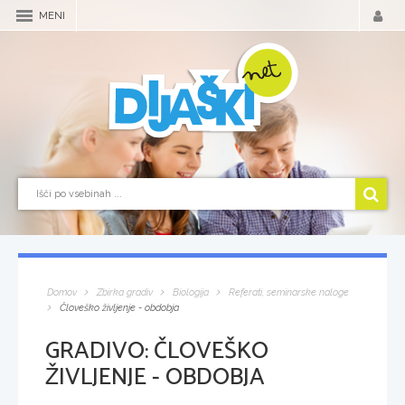
MENI
Domov
Zbirka gradiv
Biologija
Referati, seminarske naloge
Človeško življenje - obdobja
GRADIVO:
ČLOVEŠKO
ŽIVLJENJE - OBDOBJA