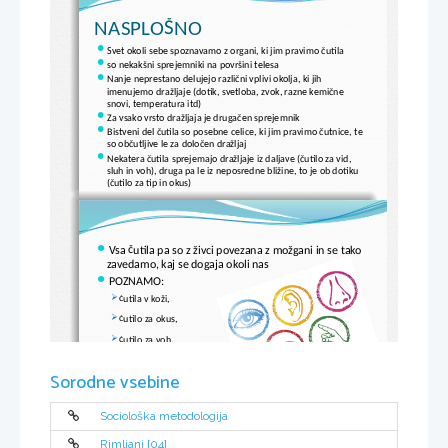
NASPLOŠNO

Svet okoli sebe spoznavamo z organi, ki jim pravimo čutila

so nekakšni sprejemniki na površini telesa

Nanje neprestano delujejo različni vplivi okolja, ki jih 
imenujemo dražljaje (dotik, svetloba, zvok, razne kemične 
snovi, temperatura itd)

Za vsako vrsto dražljaja je drugačen sprejemnik

Bistveni del čutila so posebne celice, ki jim pravimo čutnice, te 
so občutljive le za določen dražljaj

Nekatera čutila sprejemajo dražljaje iz daljave (čutilo za vid, 
sluh in voh), druga pa le iz neposredne bližine, to je ob dotiku 
(čutilo za tip in okus)

Vsa čutila pa so z živci povezana z možgani in se tako 
zavedamo, kaj se dogaja okoli nas

POZNAMO:

čutila v koži, 

čutilo za okus, 

čutilo za voh, 

čutilo za vid in 
Sorodne vsebine

čutilo za sluh in ravnotežje.
Sociološka metodologija
Rimljani [04]