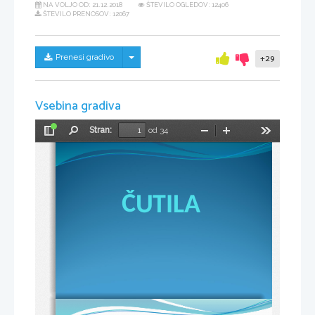
NA VOLJO OD:
21.12.2018
ŠTEVILO OGLEDOV: 12406
ŠTEVILO PRENOSOV: 12067
Skrij/prikaži meni
Prenesi gradivo
+29
Vsebina gradiva
Stran:
od 34
Preklopi
Najdi
Pomanjšaj
Povečaj
Orodja
stransko
vrstico
ČUTILA