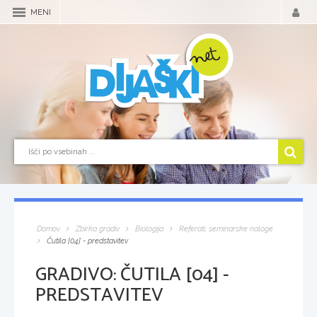
MENI
Domov
Zbirka gradiv
Biologija
Referati, seminarske naloge
Čutila [04] - predstavitev
GRADIVO:
ČUTILA [04] -
PREDSTAVITEV