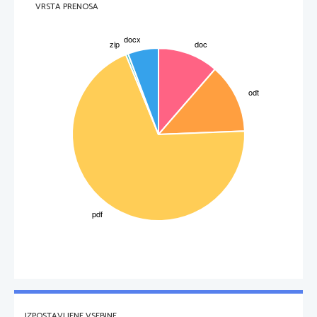
VRSTA PRENOSA
Gvanin je tako kot adenin purinska baza. V kristalični obliki je sestavina v
svetlikajočih luskah rib in plazilcev. Najdemo ga tudi v listih čajevca in v
kvasovkah.
Timin in citozin
Timin in citozin sta piramidinski bazi.
IZPOSTAVLJENE VSEBINE