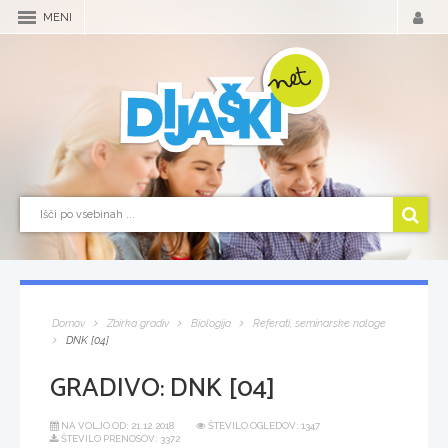
MENI
Domov
Zbirka gradiv
Biologija
Referati, seminarske naloge
DNK [04]
GRADIVO:
DNK [04]
NA VOLJO OD:
21.12.2018
ŠTEVILO OGLEDOV: 1347
ŠTEVILO PRENOSOV: 3372