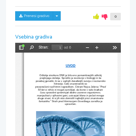
Skrij/prikaži meni
Prenesi gradivo
0
Vsebina gradiva
Stran:
od 6
Preklopi
Najdi
Pomanjšaj
Povečaj
Orodja
stransko
vrstico
UVOD
Odkritje strukture DNK je bilo eno pomembnejših odkritij
prejšnjega stoletja. Sprožilo je revolucijo v biologiji in še
posebej genetiki, ki se v zadnjih desetletjih razvija z neznansko
hitrostjo. Celo znanstveniki so
presenečeni nad hitrim napredkom. Citiram Nejca Jelena: "
Pred
50 leti si nihče ni mogel zamišljati, da bomo v tako kratkem
času sposobni spreminjati dedno zasnovo organizmov,
manipulirati z njihovimi geni, ustvarjati klone in početi mnoge
druge stvari, ki si jih niso domislili najboljši pisci znanstvene
fantastike.
" Strah pred kloniranjem človeškega zarodka je
upravičen.