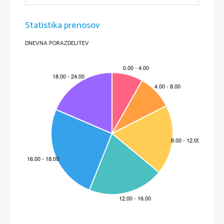
objavila članek o DNK. Leta 1962 sta z
Mauriceom Wilkinsonom za svoje odkritje prejela
Nobelovo nagrado.
Čez dve leti je uspelo Watsonu in Cricku
prepričati nadrejene za nadaljevanje raziskav
Statistika prenosov
DNK. Odločila sta se, da bosta poskusila zgraditi
model iz dveh vijačnic. Watson je ugotovil, da par
baz citozena in gvanina ustreza paru baz,
adenina in timina. Tako je možno iz ene verige
ugotoviti tudi zaporedje njene sosede. To je bila
DNEVNA PORAZDELITEV
ključna ugotovitev, tako da sta lahko že čez
F. Crick in J. Watson ob modelu
DNK
nekaj dni sestavila popolno molekulo.
MOLEKULA DNK
DNK je kratica za deoksiribonukleinsko kislino, ki je bistvo dedovanja.
Molekula DNK je zgrajena iz sladkorno-fosfatnega ogrodja, na katerega
se vežejo štiri baze: 
adenin
, 
gvanin
, 
timin 
in 
citozin.
Med seboj se vedno vežejo adenin in gvanin ter timin in citozin. To
pomeni, da je količina adenina vedno enaka količini gvanina in količina
timina vedno enaka količini citozena. Posamezni nukleotidi so povezani z
fosfodienskimi vezmi in tako dobimo dolgo polinukleotidno verigo. Dve
verigi DNK se ovijeta druga okrog druge in tako tvorita dvojno vijačnico,
ki ima premer 2 nanometra. To vrsto vijačnice imenujemo 
desnosučna
vijačnica (oblika B)
.
To pa ni edina vrsta vijačnice. Obstaja tudi 
levosučna vijačnica (oblika Z)
,
DNK v koncentrirani raztopini soli (oblika A)
. Obstaja tudi 
trojna vijačnica
,
ki se pojavlja na začetku homologne rekombinacije. Nastane tako, da se
enojna veriga vrine v dvojno vijačnico.
BAZE
Adenin
Adenin je purinska baza. Z ribozo daje adenozin, ta pa s H
PO
 adenozin
3
4
trifosfat   (ATP).   ATP   se   pri   krčenju   mišičnih   vlaknih   in   podobnih
presnovnih procesih pretvarja v adenozin difosfat (ADP). Nahaja se v
listih čajevca, soku sladkorne pese, kvasovkah in gobah.
Gvanin