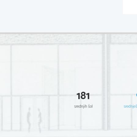
181
srednjih šol
srednje