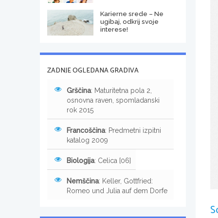
Karierne srede – Ne
ugibaj, odkrij svoje
interese!
ZADNJE OGLEDANA GRADIVA
Grščina
: Maturitetna pola 2,
osnovna raven, spomladanski
rok 2015
Francoščina
: Predmetni izpitni
katalog 2009
Biologija
: Celica [06]
Nemščina
: Keller, Gottfried:
Romeo und Julia auf dem Dorfe
S