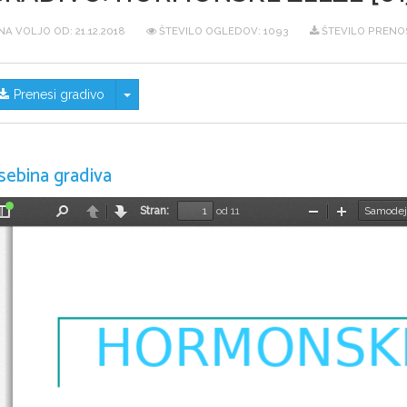
NA VOLJO OD:
21.12.2018
ŠTEVILO OGLEDOV: 1093
ŠTEVILO PRENO
Skrij/prikaži meni
Prenesi gradivo
sebina gradiva
Stran:
od 11
Preklopi
Najdi
Nazaj
Naprej
Pomanjšaj
Povečaj
stransko
vrstico
HORMONSKE