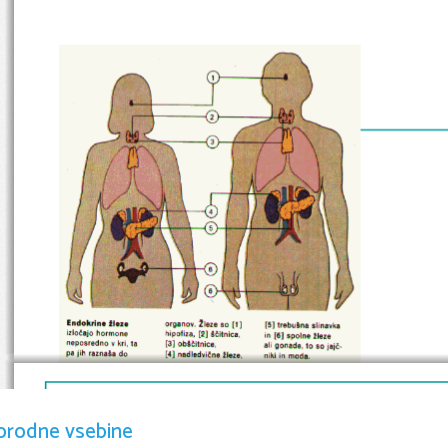
orodne vsebine
BOLEZNI ŠČ