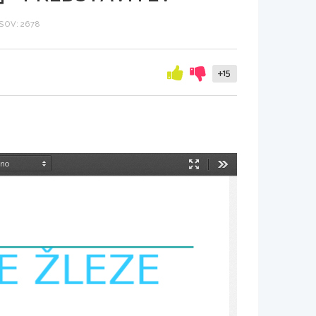
SOV: 2678
+15
Način
Orodja
predstavitve
 ŽLEZE