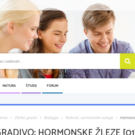
MATURA
ŠTUDIJ
FORUM
omov
Zbirka gradiv
Biologija
Referati, seminarske naloge
Hormonsk
GRADIVO:
HORMONSKE ŽLEZE [01