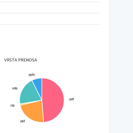
rovanju hitrosti 
 odstranijo, velika 
n duševno zaostane
VRSTA PRENOSA