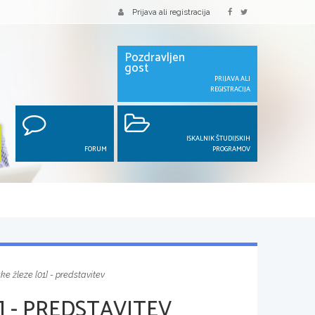
Prijava ali registracija
Pozdravljen
gost
PRIJAVA ALI
REGISTRACIJA
ISKALNIK ŠTUDIJSKIH
FORUM
PROGRAMOV
e žleze [01] - predstavitev
] - PREDSTAVITEV