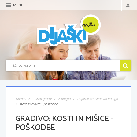
MENI
Domov
Zbirka gradiv
Biologija
Referati, seminarske naloge
Kosti in mišice - poškodbe
GRADIVO:
KOSTI IN MIŠICE -
POŠKODBE