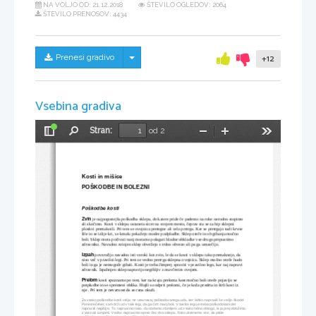
NA VOLJO OD:
21.12.2018
ŠTEVILO OGLEDOV: 2064
ŠTEVILO PRENOSOV: 4434
Skrij/prikaži meni
Prenesi gradivo
+12
Vsebina gradiva
Stran:
od 2
Preklopi
Najdi
Pomanjšaj
Povečaj
Orodja
stransko
vrstico
Kosti in mišice
POŠKODBE IN BOLEZNI
Poškodbe kosti
Zvin
je najpogostejša poškodba sklepa, do katere pride če pademo na roke nerodno stopimo 
ali skočimo. Kosti v sklepu ostaneta sicer na svojem mestu, čeprav sta se za hip sklepni 
ploskvi premaknili. Pri tem se ovojnica pretegne ali celo pretrga. Ker se pretrgajo tudi krvne 
žile in se izlije kri, se kmalu pokažejo modre podpludbe. Sklep oteče in ob gibanju močno 
boli. Sklep mora počivati nanj moramo polagati hladne obkladke vse drugo prepustimo 
zdravniku. Navadno zvinjen sklep obvežejo s trdno obvezo ali pa ga umavčijo.
Izpah
 povzročijo navadno isti vzroki kot zvin, le da se kosti v sklepu tako premaknejo, da 
niso več v pravilni legi. Pri tem se vedno pretrga sklepna ovojnica. Sklep močno oteče hudo 
boli in ga je nemogoče gibati. Kosti je treba čimprej spraviti v pravilno lego, kar naj napravi 
zdravnik. Izpahnjen sklep napravijo negibljiv z mavčevim ovojem.
Prelom
kosti spoznamo po tem, ker na kraju preloma kost močno boli oteče pojavijo se 
potpludbe in se spremeni oblika. Hujši so odprti prelomi, če je koža predrta in štrli kost iz 
nje . Pri tem je nevarnost da se rana okuži.
Za vsako poškodbo kosti velja: ne uravnavaj poškodovanega uda, ker lahko napraviš še večjo škodo! 
Ponesrečenec sam drži ud v taki legi, da ga čim manj boli. V takšni legi je treba poškodovani del 
napraviti negibljiv. To napravimo tako, da obdamo zlomljeni ud z kako trdno oblogo, ki jo prej obložimo
z vato ali cunjami. Vedno napravimo oporo čez dva sklepa. Nato ukrenemo vse, da pride 