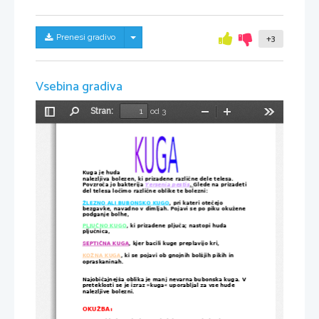
Skrij/prikaži meni
Prenesi gradivo
+3
Vsebina gradiva
Stran:
od 3
Preklopi
Najdi
Pomanjšaj
Povečaj
Orodja
stransko
vrstico
Kuga je huda
nalezljiva bolezen, ki prizadene različne dele telesa. 
Povzroča jo bakterija 
Yersenia pestis
. 
Glede na prizadeti 
del telesa ločimo različne oblike te bolezni: 
ŽLEZNO ALI BUBONSKO KUGO
, pri kateri otečejo 
bezgavke, navadno v dimljah. Pojavi se po piku okužene 
podganje bolhe,
PLJUČNO KUGO
, ki prizadene pljuča; nastopi huda 
pljučnica, 
SEPTIČNA KUGA
, kjer bacili kuge preplavijo kri, 
KOŽNA KUGA
, ki se pojavi ob gnojnih bolšjih pikih in 
opraskaninah.
Najobičajnejša oblika je manj nevarna bubonska kuga. V 
preteklosti se je izraz »kuga« uporabljal za vse hude 
nalezljive bolezni. 
OKUŽBA: