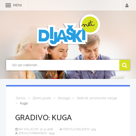
MENI
Domov
Zbirka gradiv
Biologija
Referati, seminarske naloge
Kuga
GRADIVO:
KUGA
NA VOLJO OD:
21.12.2018
ŠTEVILO OGLEDOV: 929
ŠTEVILO PRENOSOV: 2559