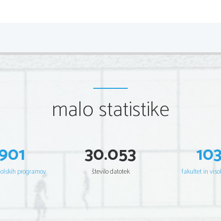
Razmnoževanje
•
Spolno
malo statistike
•
Samica odlaga jajca na obali
•
Okoli 150 jajčec
•
Redko katere preživijo pot d
901
30.053
10
šolskih programov
število datotek
fakultet in viso