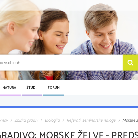
MATURA
ŠTUDIJ
FORUM
omov
Zbirka gradiv
Biologija
Referati, seminarske naloge
Morske ž
GRADIVO:
MORSKE ŽELVE - PRED