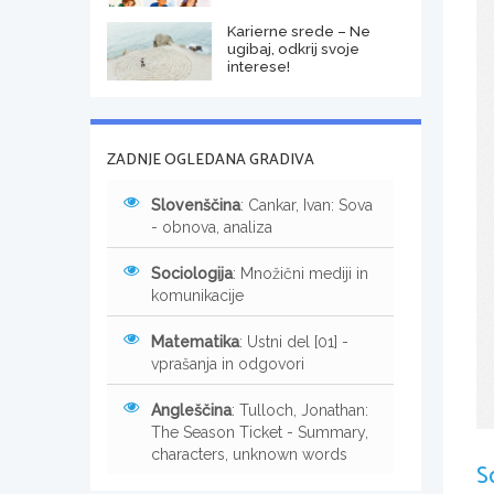
Karierne srede – Ne
ugibaj, odkrij svoje
interese!
ZADNJE OGLEDANA GRADIVA
Slovenščina
: Cankar, Ivan: Sova
- obnova, analiza
Sociologija
: Množični mediji in
komunikacije
Matematika
: Ustni del [01] -
vprašanja in odgovori
Angleščina
: Tulloch, Jonathan:
The Season Ticket - Summary,
characters, unknown words
S