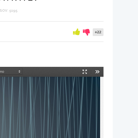
SOV: 5195
+22
Način
Orodja
predstavitve