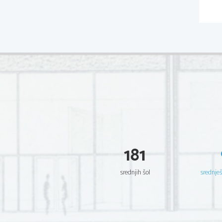
181
srednjih šol
srednje