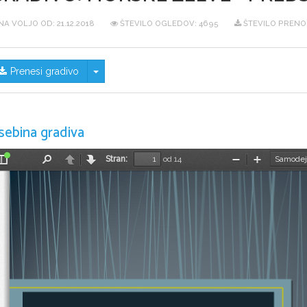
NA VOLJO OD:
21.12.2018
ŠTEVILO OGLEDOV: 4695
ŠTEVILO PRENO
Skrij/prikaži meni
Prenesi gradivo
sebina gradiva
Stran:
od 14
Preklopi
Najdi
Nazaj
Naprej
Pomanjšaj
Povečaj
stransko
vrstico