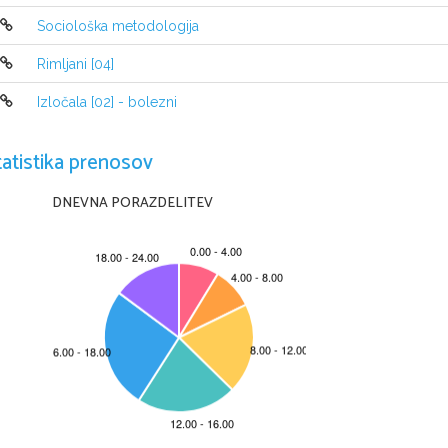
Uvrstitev
Sociološka metodologija
•
Kraljestvo:živali
Rimljani [04]
•
Deblo:chordata (strunarji)
Izločala [02] - bolezni
•
Razred:sauropsida (plazilci)
tatistika prenosov
•
Red:testudines (želve)
DNEVNA PORAZDELITEV