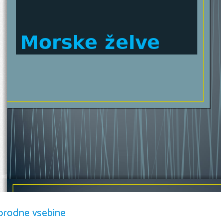
Morske
želve
orodne vsebine