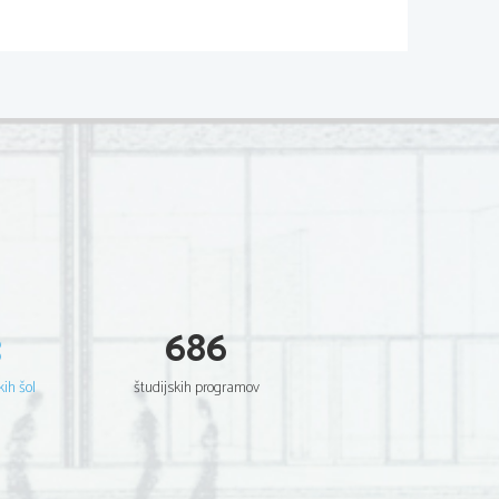
o morja
3
686
kih šol
študijskih programov