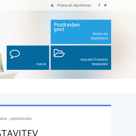
Prijava ali registracija
Pozdravljen
gost
PRIJAVA ALI
REGISTRACIJA
ISKALNIK ŠTUDIJSKIH
FORUM
PROGRAMOV
elve - predstavitev
STAVITEV