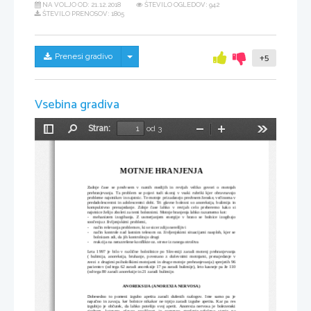
NA VOLJO OD:
21.12.2018
ŠTEVILO OGLEDOV: 942
ŠTEVILO PRENOSOV: 1805
Skrij/prikaži meni
Prenesi gradivo
+5
Vsebina gradiva
Stran:
od 3
Preklopi
Najdi
Pomanjšaj
Povečaj
Orodja
stransko
vrstico
MOTNJE HRANJENJA
Zadnje   čase   se   predvsem   v   raznih   medijih   in   revijah   veliko   govori   o   motnjah
prehranjevanja. Ta problem se pojavi tudi skoraj v vsaki rubriki kjer obravnavajo
probleme najstnikov in najstnic. Te motnje  prizadanejo predvsem ženske, večinoma v
predadolescentni in adolescentni dobi. Tri glavne bolezni so anoreksija, bulimija in
kompulzivno   prenajedanje.   Zdnje   čase   lahko   v   revijah   celo   preberemo   kako   si
najstnice želijo zboleti za temi boleznimi. Motnje hranjenja lahko razumemo kot:
-     mehanizem   izogibanja.   Z   usmerjanjem   energije   v   hrano   se   bolnice   izogibajo
soočenju z življenjskimi problemi,
-
način reševanja problemov, ki se sicer zdijo nerešljivi
-
način kontrole nad lastnim telesom oz. življenjskimi situacijami nasploh, kjer se
bolnicam zdi, da jih kontrolirajo drugi
-
reakcija na nerazrešene konflikte oz. strese iz ranega otroštva
Leta 1997 je bilo v različne bolnišnice po Sloveniji zaradi motenj prehranjevanja
(  bulimija,  anoreksija,  bruhanje,  povezano   z  duševnimi  motnjami,   prenajedanje   v
zvezi z drugimi psihološkimi motnjami in druge motnje prehranjevanja) sprejetih 96
pacientov (od tega 62 zaradi anoreksije 17 pa zaradi bulimije), leto kasneje pa že 110
(od tega 80 zaradi anoreksije in 21 zaradi bulimije.
ANOREKSIJA (ANOREXIA NERVOSA) 
Dobesedno   to   pomeni   izgubo   apetita   zaradi   dušenih   razlogov.   Ime   samo   pa   je
napačno in zavaja, ker bolnice nikakor ne trpijo zaradi izgube apetita. Kar pa res
izgubijo je občutek, da lahko potešijo svoj apetit. Anorexia nervosa je bolezenski
sindrom,   katerega   glavna   značilnost   je   namerno   stradanje-zaželeno   stanje   pa