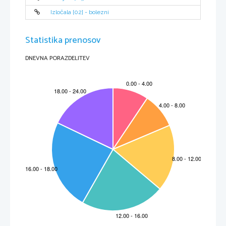
Pogosto se bolezen pojavi, najprej z nedoložno željo po izgubi parih kilogramov in s
hujšanjem, potem pa   vse to preraste v obsedenost s svojo težo in celim zunanjim
izgledom. 
Izločala [02] - bolezni
Bolezen se ponavadi prične s pasivno obliko, to je s preprostim zavračanjem hrane.
Pozneje lahko začnejo jemati tudi odvajala, klistirje in podobne zadeve. Potem pa ko
je   organizem   že   oslabljen,   se   začne   drastično   omejevanje   hrane.   Najprej   je   bolj
prikrito in varljivo. Dekleta se pritožujejo zaradi pomanjkanja apetita, želodčnih težav
in slabosti. Ne upoštevajo normalnih obrokov in se izogibajo hranjenju z drugimi
ljudmi.Včasih   predvsem,   kadar   je   bolezen   že   kronična   stradanje   prekinijo   napadi
bulimije, med katerimi bolnice izropajo hladilnik in jedo vse nrez izbire. O svojem
Statistika prenosov
hranjenju ne govorijo. Nihče ne ve koliko in kdaj so jedle. 
Bolezen je lahko življenjsko ogrožujoča, čimprej jo opazimo tem boljše je. Problem,
pri tem je, da najstnice to pogosto skrivajo in se sploh ne zavedajo v kakšni nevarnosti
so. Okrevanje je ponavadi počasno in dolgo, mogoče je tudi popolno ozdravljenje, če
je seveda najstnica zato in če zdravljenje poteka pri za to usposobljenih specialistih.
DNEVNA PORAZDELITEV
Domače siljenje s hrano, grožnje in podobne zadeve bodo opravile bolj malo.
Neko dekle je takole poskušala razložiti svoje vedenje:
  "MORALA SEM ČUTITI BOLEČINO,
DA SEM OBČUTILA,
DA SEM,
DA OBSTAJAM"
Tu pa je še zgodba dekleta, ki je imela anoreksijo: