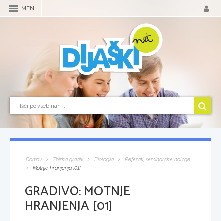
MENI
Domov
Zbirka gradiv
Biologija
Referati, seminarske naloge
Motnje hranjenja [01]
GRADIVO:
MOTNJE
HRANJENJA [01]