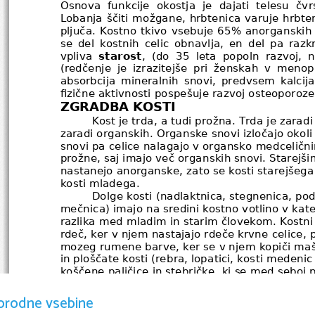
Osnova funkcije okostja je dajati telesu čvrs
Lobanja ščiti možgane, hrbtenica varuje hrbten
pljuča. Kostno tkivo vsebuje 65% anorganskih 
se del kostnih celic obnavlja, en del pa ra
vpliva  
starost
, (do 35 leta popoln razvoj, n
(redčenje je izrazitejše pri ženskah v menopa
absorbcija mineralnih snovi, predvsem kalcija
fizične aktivnosti pospešuje razvoj osteoporoze
ZGRADBA KOSTI
Kost je trda, a tudi prožna. Trda je zarad
zaradi organskih. Organske snovi izločajo okol
snovi pa celice nalagajo v organsko medcelični
prožne, saj imajo več organskih snovi. Starejši
nastanejo anorganske, zato se kosti starejšega 
kosti mladega. 
Dolge kosti (nadlaktnica, stegnenica, pod
mečnica) imajo na sredini kostno votlino v kater
razlika med mladim in starim človekom. Kostn
rdeč, ker v njem nastajajo rdeče krvne celice, 
mozeg rumene barve, ker se v njem kopiči maščo
in ploščate kosti (rebra, lopatici, kosti medenic
koščene paličice in stebričke, ki se med seboj 
vse življenje rdeč kostni mozeg. V njem nastaj
celice, zato tukaj ni razlike med mladim in sta
orodne vsebine
tudi konca dolge kosti. Zaradi takšne zgradbe so