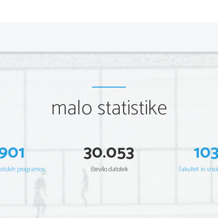
DRSNI SKLEPI
 (zapestje) Pri drsnih sklepih s
vdolbino. 
Deli skeleta: 
Kosti trupa
Hrbtenica daje glavno oporo trupu. Sestav
kratkih kosti vretenc Vretenca se stikajo s skle
prožnega hrustanca, zato je hrbtenica rahlo upog
malo statistike
nekoliko ukrivljena, je v celoti prožna ter deluj
Vsako vretence ima odprtino, tako da vretenca
sestavljajo hrbtenično cev. V tej cevi je važen d
Glede na lego v telesu razločujemo: vratna, prs
trtnična vretenca. Križnična vretenca so zrasla 
901
30.053
10
vretenca pa so pri človeku močno zakrnela. Mno
večje število trtičnih vretenc, ki sestavljajo re
drugih vretenc prvo in drugo vratno vretence. 
šolskih programov
število datotek
fakultet in viso
glava obrača.
Ob vsako prsno vretence je na obeh stra
rebro. Spredaj pa so rebra zrasla s hrustancem 
grodnico. Le zadnja dva para reber se prosto ko
in prsna vretenca hrbtenice sestavljajo prsni k