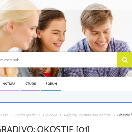
MATURA
ŠTUDIJ
FORUM
omov
Zbirka gradiv
Biologija
Referati, seminarske naloge
Okostje [
GRADIVO:
OKOSTJE [01]