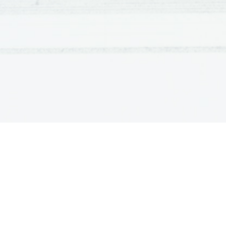
votline. Varuje pljuča in srce, sodeluje pa tudi 
zraka.
Kosti glave
Na vrhu hrbtenice je lobanja. Njene plošč
varujejo možgane, druge pa so ogrodje obraza
čutila kot oko in uho, pa tudi vohalno in okuša
tudi ustno votlino. Kosti glave so med seboj neg
spodnja čeljustnica se spaja s sklepom in jo z
žvečimo, govorimo itd.
Kosti udov 
Skelet zgornjih udov je vezan na skelet t
sestavljata dve ploščati lopatici in dve ključnici
ključnici pa se spredaj pripenjata na prsnici. S
medenico ali okoljčjem pripenja na skelet trupa 
zgornjih udov je v glavnem zgrajen kot skelet 
dolgih kosti, kar je v zvezi z njihovo nalogo, to
premikanjem. Le v zapestju in nartu so kosti ud
bolj gibljivi. 
Sedaj pa še nekaj nasvetov, ki jih je vre
kosti in sklepov.
Poškodbe sklepov so zvin in izpah ter prelom ali
najpogostejša poškodba sklepa, do katere pri