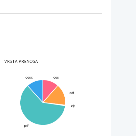
i so krvne žile, ki prinašajo 
ica izredno občutljiva. Pokostnica
 ob prelomu kosti (ali drugih 
 celice.
e ali več kosti. V gibljivem 
ki je gladek in prožen. 
bema kostema.Sklep obdaja 
V sklepno špranjo ovojnica izloča
kočine sta sklepni ploskvi vedno
pe večinoma povezujejo vezi ali 
VRSTA PRENOSA
ike pa je odvisno gibanje kosti v 
, kolk) omogoča največji obseg 
 gibanje le v eni smeri
m vretencem) je sestavljen iz 