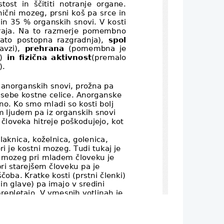
tost in ščititi notranje organe.
ični mozeg, prsni koš pa srce in
in 35 % organskih snovi. V kosti
zkraja. Na to razmerje pomembno
ato postopna razgradnja),  
spol
vzi),  
prehrana
  (pomembna je
) 
in fizična aktivnost
(premalo
).
i anorganskih snovi, prožna pa 
i sebe kostne celice. Anorganske 
no. Ko smo mladi so kosti bolj 
m ljudem pa iz organskih snovi 
človeka hitreje poškodujejo, kot 
laknica, koželnica, golenica, 
i je kostni mozeg. Tudi tukaj je 
i mozeg pri mladem človeku je 
pri starejšem človeku pa je 
ba. Kratke kosti (prstni členki)
 in glave) pa imajo v sredini 
prepletajo. V vmesnih votlinah je 
ajo vedno nove rdeče krvne 
rim človekom. Tako sta zgrajena 
 kosti lažje, a nič manj trdne. 