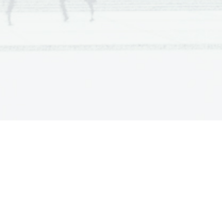
pri vdihavanju in izdihavanju 
ate kosti deloma oklepajo in
. V teh so tudi varno nameščena
lno čutilo. Ogrodje obraza oklepa 
ibljivo povezane s šivi. Le 
ato lahko premikamo, kadar 
rupa z oplečjem. Oplečje
. Lopatici sta na hrbtni strani,
kelet spodnjih udov se z 
in sicer na križnjico. Skelet 
spodnjih udov. Predvsem je iz 
 je s prijemanjem oz. 
ov kratke in so udje v tem delu 
dno upoštevati pri poškodbah 
 zlom kosti. Zvin je 
de če pademo na roke nerodno 