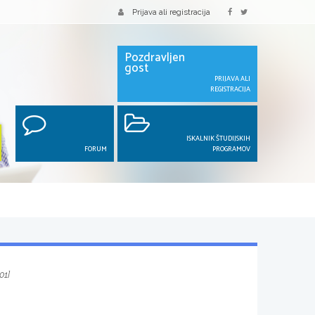
Prijava ali registracija
Pozdravljen
gost
PRIJAVA ALI
REGISTRACIJA
ISKALNIK ŠTUDIJSKIH
FORUM
PROGRAMOV
01]