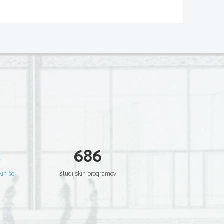
e ovalna kost prilega v ovalno 
lja jo večje število (32-33)
pi. Med vretenci so ploščice
ljiva. In ker je hrbtenica še 
e ob hoji in skakanju kot vzmet.
, stoječa druga ob drugem, 
el živčevja, to je hrbtenjača.
na, ledvena, križnična in 
v enotno kost križnico, trtična 
3
686
gi drugi vretenčarji pa imajo 
p. Po obliki sta povsem različna od
Prvo nosi glavo, z drugim pa se 
kih šol
študijskih programov
neh s sklepom pripeto po eno
na ploščato kost prsnico ali
nčata v mišičju. Prsnica , rebra 
oš, to je koščena stena prsne 