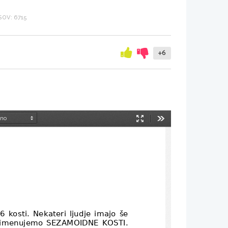
OV: 6715
+6
Način
Orodja
predstavitve
6 kosti. Nekateri ljudje imajo še
te imenujemo SEZAMOIDNE KOSTI.