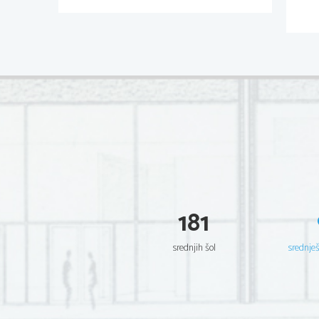
181
srednjih šol
srednje