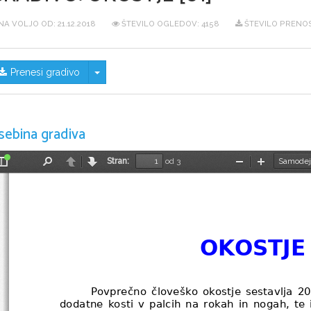
NA VOLJO OD:
21.12.2018
ŠTEVILO OGLEDOV: 4158
ŠTEVILO PRENOS
Skrij/prikaži meni
Prenesi gradivo
sebina gradiva
Stran:
od 3
Preklopi
Najdi
Nazaj
Naprej
Pomanjšaj
Povečaj
stransko
vrstico
OKOSTJE
Povprečno
človeško okostje sestavlja 20
dodatne kosti v palcih na rokah in nogah, 