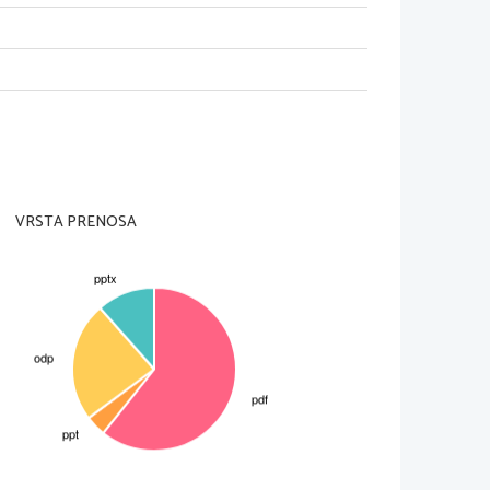
li lahkozačele izkoriščati 
tino, ni najboljša 
len in izloči odpadke se 
VRSTA PRENOSA
v.
ila z dvema 
jo plen,skozi drugo pa se 
ma še čas da prebavi in 