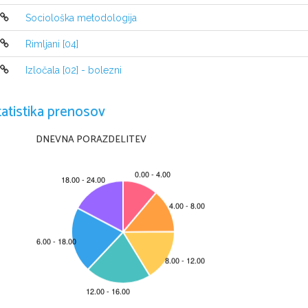
Zato ker je omogočila damo so živa
Sociološka metodologija
manjše ali
večjekose hrane za endocitozo. 
Rimljani [04]
Izločala [02] - bolezni
2. Zakaj črevo z eno samo odpr
rešitev?
tatistika prenosov
Zato ker, če žival hkrati sprejme p
lahko zgodi da 
DNEVNA PORAZDELITEV
ostane brez plena in brez odpadko
3. Kakšne so prednosti prebav
odprtinama?
Živali skozi eno odprtino sprejema
znebijo
neprebavljenih ostankov, telo pa i
ostanke odvrže.