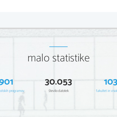
Navedi skupine živali s takim 
•
gliste
•
mehkužci 
•
kolobarniki 
•
členonožci 
•
vretenčarji 
•
vsi preostali mnogoceličarji
malo statistike
901
30.053
10
SLIKA: prebavilo z dvema odprtinam
šolskih programov
število datotek
fakultet in viso
4. Zakaj je prebavni trakt del 
Prebavni trakt je prebavna cev, ki 
telesa in je na obeh
koncih odprta navzven.  Zato pravi