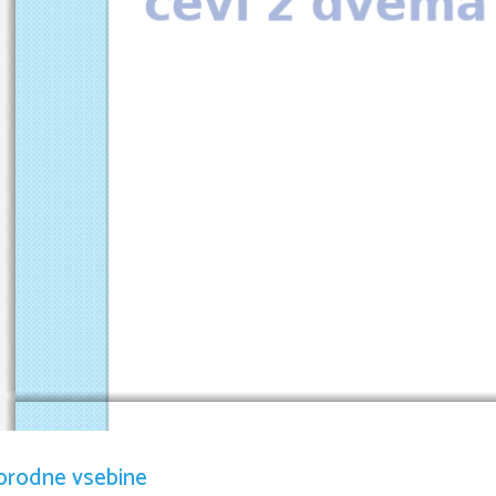
cevi z dvema
1.
Zakaj je zunajcelična preba
znotrajcelične?
orodne vsebine