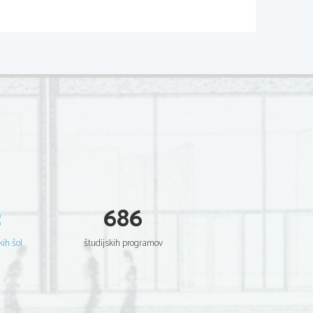
prebavilom:
3
686
a
kih šol
študijskih programov
zunanjega okolja
poteka po notranjosti 
mo da je notranjost cevi 