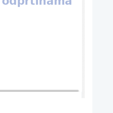
 odprtinama
va uspešnejša od 