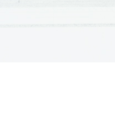
zunanje okolje 
pa čeprav je cev znotraj telesa.
5.
Zakaj se je prebavni sistem 
sistemom?
Ker se ob koncu prebavnega trakta
izločijo v zunanje 
okolje skozi obtočila.