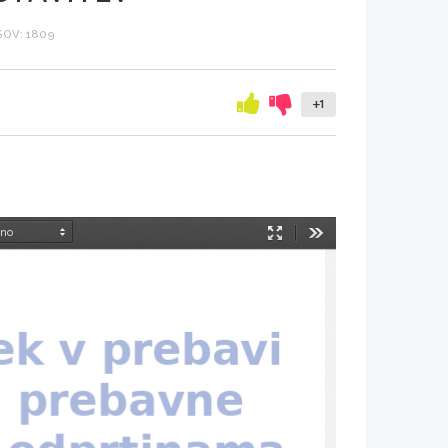
OV: 1809
+1
Način
Orodja
predstavitve
ek v prebavi 
oj prebavne 