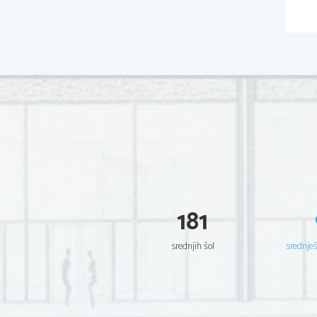
181
srednjih šol
srednje