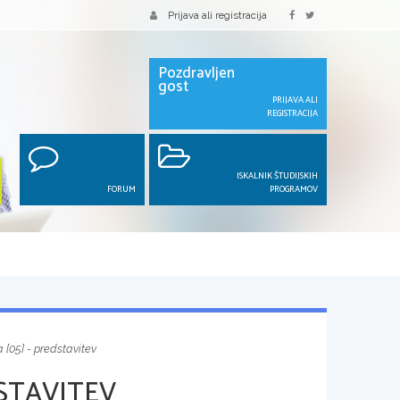
Prijava ali registracija
Pozdravljen
gost
PRIJAVA ALI
REGISTRACIJA
ISKALNIK ŠTUDIJSKIH
FORUM
PROGRAMOV
 [05] - predstavitev
DSTAVITEV