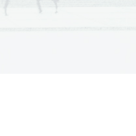
povezal z obtočilnim 
 neprebavljeni odpadki 