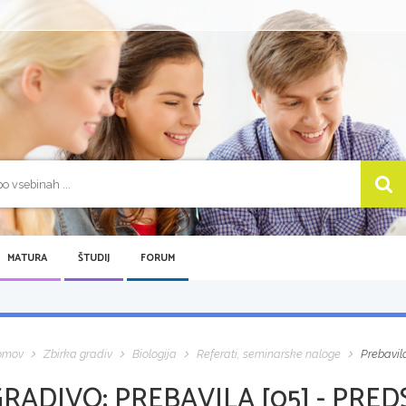
MATURA
ŠTUDIJ
FORUM
omov
Zbirka gradiv
Biologija
Referati, seminarske naloge
Prebavila
GRADIVO:
PREBAVILA [05] - PRE