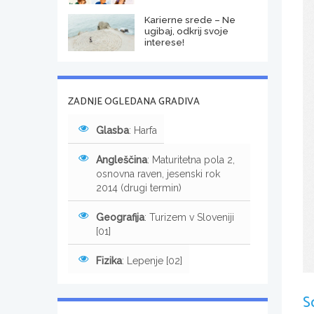
Karierne srede – Ne
ugibaj, odkrij svoje
interese!
ZADNJE OGLEDANA GRADIVA
Glasba
: Harfa
Angleščina
: Maturitetna pola 2,
osnovna raven, jesenski rok
2014 (drugi termin)
Geografija
: Turizem v Sloveniji
[01]
Fizika
: Lepenje [02]
S