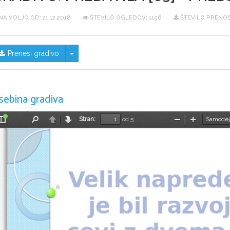
NA VOLJO OD:
21.12.2018
ŠTEVILO OGLEDOV: 1156
ŠTEVILO PRENOS
Skrij/prikaži meni
Prenesi gradivo
sebina gradiva
Stran:
od 5
Preklopi
Najdi
Nazaj
Naprej
Pomanjšaj
Povečaj
stransko
vrstico
Velik napred
je bil razv