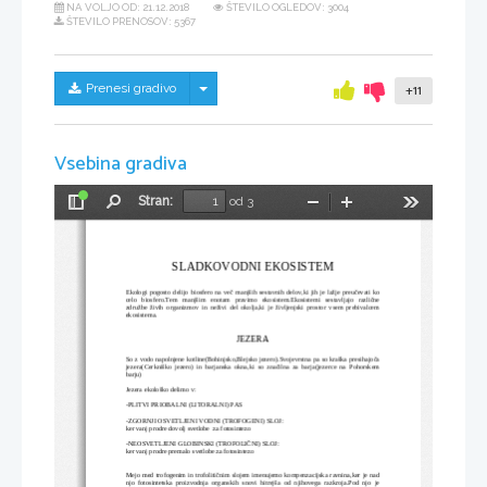
NA VOLJO OD:
21.12.2018
ŠTEVILO OGLEDOV: 3004
ŠTEVILO PRENOSOV: 5367
Skrij/prikaži meni
Prenesi gradivo
+11
Vsebina gradiva
Stran:
od 3
Preklopi
Najdi
Pomanjšaj
Povečaj
Orodja
stransko
vrstico
SLADKOVODNI EKOSISTEM
Ekologi pogosto delijo biosfero na več manjših sestavnih delov,ki jih je lažje preučevati ko
celo biosfero.Tem manjšim  enotam  pravimo  ekosistem.Ekosistemi  sestavljajo  različne
združbe živih organizmov in neživi del okolja,ki je življenjski prostor vsem prebivalcem
ekosistema.
JEZERA
So z vodo napolnjene kotline(Bohinjsko,Blejsko jezero).Svojevrstna pa so kraška presihajoča
jezera(Cerkniško jezero) in barjanska okna,ki so značilna za barja(jezerce na Pohorskem
barju)
Jezera ekološko delimo v:
-PLITVI PRIOBALNI (LITORALNI) PAS
-ZGORNJI OSVETLJENI VODNI (TROFOGENI) SLOJ:
ker vanj prodre dovolj svetlobe  za fotosintezo
-NEOSVETLJENI GLOBINSKI (TROFOLIČNI) SLOJ:
ker vanj prodre premalo svetlobe za fotosintezo
Mejo med trofogenim in trofolitičnim slojem imenujemo kompenzacijska ravnina,ker je nad
njo fotosintetska proizvodnja organskih snovi hitrejša od njihovega razkroja.Pod njo je