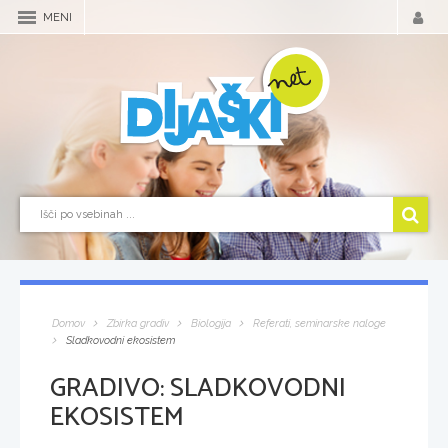
MENI
Domov
Zbirka gradiv
Biologija
Referati, seminarske naloge
Sladkovodni ekosistem
GRADIVO:
SLADKOVODNI
EKOSISTEM