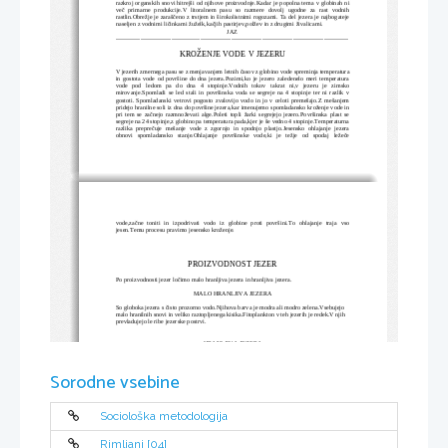
razkroj organskih snovi hitrejši od njihove proizvodnje.Kadar je popolna tema v globinah ni
več primarne produkcije.V litoralnem pasu so razmere dovolj ugodne za rast vodnih
rastlin.Obrežje je zaraščeno z trstjem in širokolistnimi rogozami. Ta del jezera je najbogateje
naseljen z vodnimi ličinkami žuželk,kačjih pastirjev,polžev in z drugimi živalicami.
                                                                        JAZ
-----------------------------------------------------------------------------------------------------------------
KROŽENJE VODE V JEZERU
V jezerih zmernega pasu se z menjavanjem letnih časov z globino vode spreminja temperatura
in gostota vode od površine do dna jezera.Pozimi,ko je jezero zaledenelo meri temperatura
vode  pod  ledom   pa  do  dna  4  stopinje.Vodnih  tokov   takrat   ni,v  jezeru  je   zimsko
mirovanje.Spomladi se led stali in površinska voda se segreje na 4 stopinje ter ni razlik v
gostoti. Spomladanski vetrovi pogosto zvalovijo vodo in jo v celoti premešajo.Z mešanjem
pridejo hranilne soli iz dna do površine jezera,kar imenujemo spomladansko kroženje vode in
pri tem se začnejo razmnoževati alge.Poleti topli žarki segrejejo jezero.Površinska plast se
segreje na 24 stopinje,z globino pa temperatura pada,kjer je še vedno 4 stopinje.Temperaturna
razlika preprečuje mešanje vode z zgornjo in spodnjo plastjo.Jesensko ohlajanje jezera
obnovi   spomladansko   stanje.Ohlajanje   površinske   vode,ki   je   težje   od   spodaj   ležeče
vode,začne toniti in izpodrivati vodo iz globine proti površini.To ohlajanje traja vso
jesen.Temu procesu pravimo jesensko kroženje.
PROIZVODNOST JEZER
Po proizvodnosti jezer ločimo malo hranljiva jezera in hranljiva jezera.
MALO HRANLJIVA JEZERA
So globoka jezera s čisto prozorno vodo.Njihova barva je modra ali modro zelena.Vsebujejo 
malo hranilnih snovi in veliko raztopljenega kisika.Fitoplankton v teh jezerih je redek.V njih 
prevladujejo le ribe jezerske postrvi.
HRANLJIVA JEZERA
Ta jezera so plitva.Njihove obale obrobljajo širok pas trstičja.Voda je motna in zeleno rumene
ali   rjavkasto   zelena.Ker   pri   dnu   primanjkuje   kisika,potekajo   tam   anaerobni   procesi
razkrojevanja. V hranilnih jezerih živijo le ribe krapi,ki prenašajo pomanjkanje kisika.
Sorodne vsebine
ONESNAŽEVANJE JEZER
Mnoga alpska jezera je človek z onesnaževanjem z organskimi odplakami spremenil v 
Sociološka metodologija
evtrofna jezera, oziroma jih je spremenil v hranljiv jezera,v katerih primanjkuje kisika.S 
odplakami je jezero gnojil.Nenamerno gnojenje jezer povzroči cvetenje jezer,to pa umiranje 
alg,ki padajo na dno in gnijejo.To povzroči nastanek strupenega vodikovega sulfida.Zaradi 
tega se zaustavi kroženje vode v jezerih.
Rimljani [04]