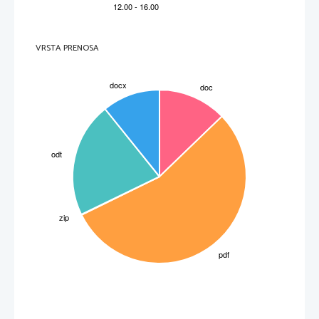
bolj redek in iz daljših peres. Greben je srednje visok, enostaven, pokončen. Priuhki so majhni in beli. 
Noge so srednje visoke, bele barve z rahlimi rdečimi nadihi med prsti in pri petelinu roza pikami ob 
straneh. Kosti so tanke. Petelin je po glavi, čopu, vratu in sedelcu črn. Zunanji rob sicer črnih peruti je 
rjav. Kokoš je črno poškropljena in kaže svetle črte po sredini peres. Prsi so lososove barve, nekoliko 
svetlejše je trebušno perje, zadnji del, od nog do repa, je siv. 
VRSTA PRENOSA
2