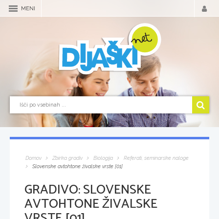
MENI
Domov
Zbirka gradiv
Biologija
Referati, seminarske naloge
Slovenske avtohtone živalske vrste [01]
GRADIVO:
SLOVENSKE
AVTOHTONE ŽIVALSKE
VRSTE [01]