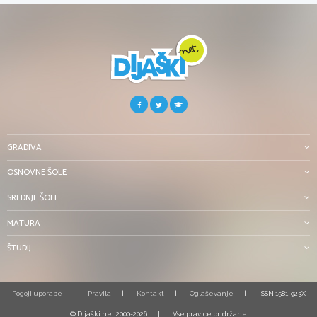
GRADIVA
OSNOVNE ŠOLE
SREDNJE ŠOLE
MATURA
ŠTUDIJ
Pogoji uporabe
Pravila
Kontakt
Oglaševanje
ISSN 1581-923X
© Dijaški.net 2000-2026
Vse pravice pridržane