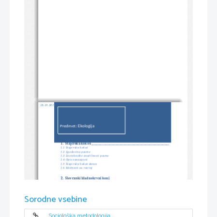
18.10.2013
Predmet: Ekologija
Kazalo vsebine
1.
Štajerska kokoš ____________________________________________________________
1.1
Štajerska kokoš
1.2
Zgodovina pasme
1.3
Zootehniške značilnosti pasme
1.4
Opis zunanjosti
1.5
Štajerska kokoš danes
1.6
Možnosti za razvoj
2.
Slovenski hladnokrvni konj
2.1
Slovenski hladnokrvni konj
2.2
Zgodovina pasme
2.3
Zootehniške značilnosti pasme
Sorodne vsebine
2.4
Opis zunanjosti
2.5
Namen reje
2.6
Slovenski hladnokrvni konj danes
2.7
Proizvodi in trženje
2.8
Možnosti za razvoj
Sociološka metodologija