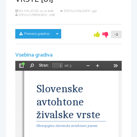
NA VOLJO OD:
21.12.2018
ŠTEVILO OGLEDOV: 950
ŠTEVILO PRENOSOV: 1708
Skrij/prikaži meni
Prenesi gradivo
-2
Vsebina gradiva
Stran:
od 3
Preklopi
Najdi
Pomanjšaj
Povečaj
Orodja
stransko
vrstico
Slovenske 
avtohtone 
živalske vrste
Ohranjajmo slovenske avtohtone pasme