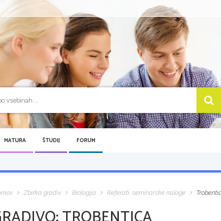
MATURA
ŠTUDIJ
FORUM
omov
Zbirka gradiv
Biologija
Referati, seminarske naloge
Trobenti
GRADIVO:
TROBENTICA