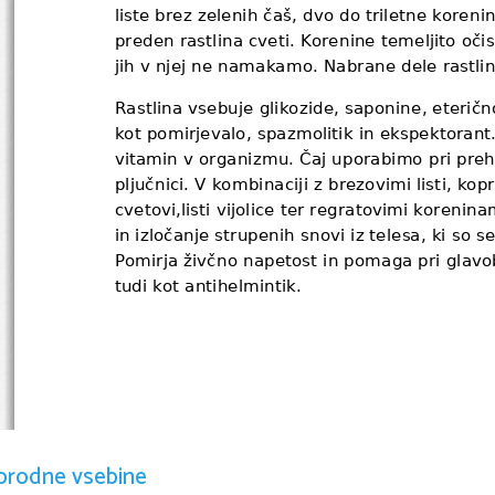
liste brez zelenih čaš, dvo do triletne koreni
preden rastlina cveti. Korenine temeljito očis
jih v njej ne namakamo. Nabrane dele rastli
Rastlina vsebuje glikozide, saponine, eterično
kot pomirjevalo, spazmolitik in ekspektoran
vitamin v organizmu. Čaj uporabimo pri prehla
pljučnici. V kombinaciji z brezovimi listi, kopr
cvetovi,listi vijolice ter regratovimi korenina
in izločanje strupenih snovi iz telesa, ki so s
Pomirja živčno napetost in pomaga pri glavob
tudi kot antihelmintik.
orodne vsebine