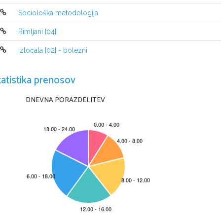
Sociološka metodologija
Rimljani [04]
Izločala [02] - bolezni
tatistika prenosov
DNEVNA PORAZDELITEV