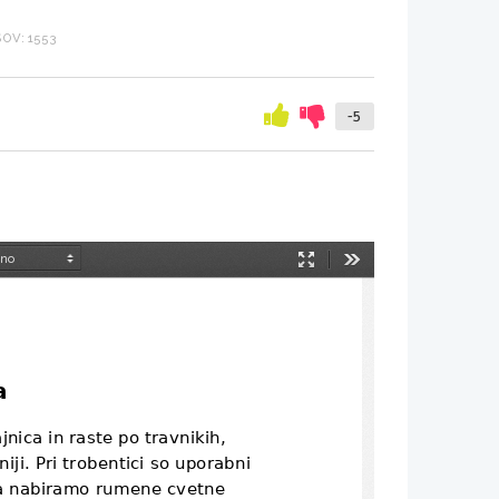
OV: 1553
-5
Način
Orodja
predstavitve
a
nica in raste po travnikih, 
iji. Pri trobentici so uporabni 
aja nabiramo rumene cvetne 