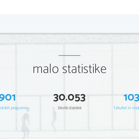
malo statistike
901
30.053
10
šolskih programov
število datotek
fakultet in viso