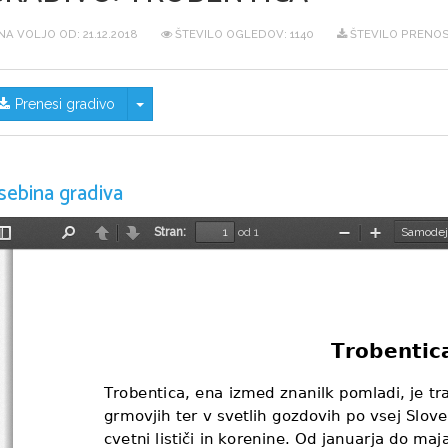
NA VOLJO OD:
21.12.2018
ŠTEVILO OGLEDOV: 1140
ŠTEVILO PRENOS
Skrij/prikaži meni
Prenesi gradivo
sebina gradiva
Stran:
od 1
Preklopi
Najdi
Nazaj
Naprej
Pomanjšaj
Povečaj
stransko
vrstico
Trobentic
Trobentica, ena izmed znanilk pomladi, je traj
grmovjih ter v svetlih gozdovih po vsej Sloven
cvetni lističi in korenine. Od januarja do m