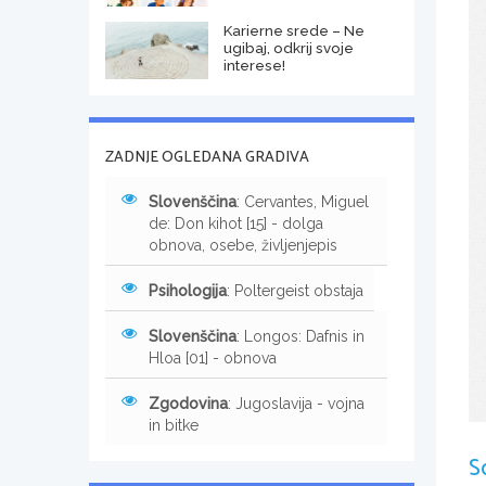
Karierne srede – Ne
ugibaj, odkrij svoje
interese!
ZADNJE OGLEDANA GRADIVA
Slovenščina
: Cervantes, Miguel
de: Don kihot [15] - dolga
obnova, osebe, življenjepis
Psihologija
: Poltergeist obstaja
Slovenščina
: Longos: Dafnis in
Hloa [01] - obnova
Zgodovina
: Jugoslavija - vojna
in bitke
S