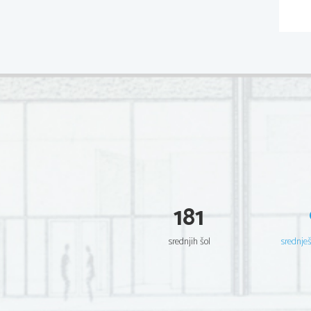
181
srednjih šol
srednje