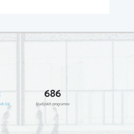
3
686
kih šol
študijskih programov