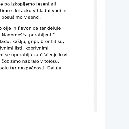
ne pa izkopljemo jeseni ali 
timo s krtačko v hladni vodi in
n posušimo v senci.
 olje in flavonide ter deluje 
t. Nadomešča porabljeni C 
du, kašlju, gripi, bronhitisu, 
ivnimi listi, koprivnimi 
mi se uporablja za čiščenje krvi
e čez zimo nabrale v telesu. 
olu ter nespečnosti. Deluje 