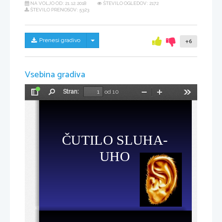
NA VOLJO OD:
21.12.2018
ŠTEVILO OGLEDOV: 2172
ŠTEVILO PRENOSOV: 5323
Skrij/prikaži meni
Prenesi gradivo
+6
Vsebina gradiva
Stran:
od 10
Preklopi
Najdi
Pomanjšaj
Povečaj
Orodja
stransko
vrstico
ČUTILO SLUHA-
UHO