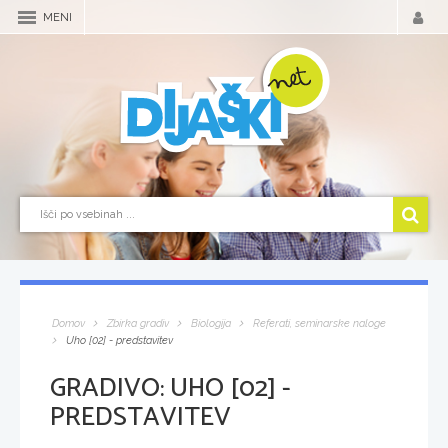
MENI
Domov
Zbirka gradiv
Biologija
Referati, seminarske naloge
Uho [02] - predstavitev
GRADIVO:
UHO [02] -
PREDSTAVITEV