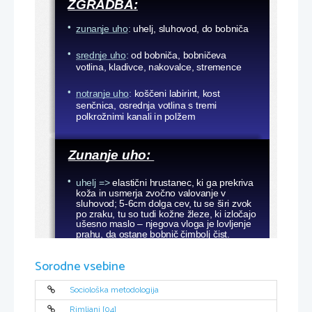
ZGRADBA:
zunanje uho
:
uhelj, sluhovod, do bobniča
•
srednje uho
:
od bobniča, bobničeva 
•
votlina, kladivce, nakovalce, stremence
notranje uho
:
koščeni labirint, kost 
•
senčnica, osrednja votlina s tremi 
polkrožnimi kanali in polžem
Zunanje uho: 
uhelj =>
elastični hrustanec, ki ga prekriva 
•
koža in usmerja zvočno valovanje v 
sluhovod; 5-6cm dolga cev, tu se širi zvok 
po zraku, tu so tudi kožne žleze, ki izločajo 
ušesno maslo – njegova vloga je lovljenje 
prahu, da ostane bobnič čimbolj čist.
bobnič
 je membrana, ki niha in ločuje 
•
Sorodne vsebine
zunanje od srednjega ušesa
Sociološka metodologija
Srednje uho:
Rimljani [04]