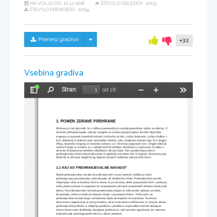
NA VOLJO OD:
21.12.2018
ŠTEVILO OGLEDOV: 10125
ŠTEVILO PRENOSOV: 21799
Skrij/prikaži meni
Prenesi gradivo
+32
Vsebina gradiva
Stran:
od 16
Preklopi
Najdi
Pomanjšaj
Povečaj
Orodja
stransko
vrstico
1. POMEN ZDRAVE PREHRANE
Prehrana je tisti dejavnik, ki z vidika posameznika in naroda pomembno vpliva na zdravje. Z 
zdravim prehranjevanjem zdravje varujemo in sočasno preprečujemo številne dejavnike 
tveganja za nastanek kroničnih bolezni (zvišan krvni tlak, zvišan holesterol, zvišan sladkor v 
krvi, debelost) in bolezni same (srčnožilne bolezni, raka, sladkorno bolezen tipa II in druge). 
Oboji, dejavniki tveganja in kronične bolezni, so v Sloveniji pogostejši kot v drugih državah 
razvite Evrope in razmere se v zadnjih letih še slabšajo. Raziskave so pokazale, da lahko z 
zdravim življenjem pomembno izboljšamo zdravje ljudi. Zato predstavljajo zdravo 
prehranjevanje redna telesna dejavnost in ogibanje razvadam, kot so kajenje, čezmerno pitje 
alkohola in uživanje drugih drog, ključne korake k boljšemu zdravju Slovencev.
1.1 KAJ SO PREHRANJEVALNE NAVADE?
Pojem prehranjevalna navada ali prehranjevalni vzorec pomeni, kakšen je način 
prehranjevanja posameznika, neke skupine ali družbe kot celote. Prehranjevalne navade 
vključujejo izbor in količino živil in hrane, ki jo uživamo, delež posameznih živil v prehrani, 
način priprave hrane in pogostost ter razporejenost uživanja posameznih obrokov hrane prek 
dneva. Na prehranjevalne navede posameznika, skupin in tudi naroda vplivajo socialne, 
ekonomske, etične in kulturne danosti okolja v posamezni državi. Velik vpliv na 
prehranjevalne navade imajo izobraženost ljudi, dostopnost in cena hrane. Svetovna 
zdravstvena organizacija si zato prizadeva, da bi vsaka država oblikovala, in izvajala zdravo 
prehranjevalno politiko, k vključuje pridelavo, predelavo in ponudbo cenovno dostopne 
zdrave hrane vsem družbenim skupinam prebivalcev, tudi socialno ogroženim, ter ustrezno 
izobraževanje celotnega prebivalstva o zdravi prehrani 