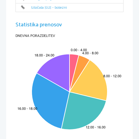
Izločala [02] - bolezni
Statistika prenosov
Slika 
2
: Porazdelitev obrokov
DNEVNA PORAZDELITEV
2
-
Najpogostejše bolezni, ki so posledica nezdrave, nepravilne prehrane:
-
Bolezni srca in ožilja so v 50 % glavni vzrok umrljivosti prebivalcev Slovenije;
-
Vsak predstavlja 26 % umrljivosti;
-
Debelost – imamo 54,6 % čezmerno prehranjenih in 15 % debelih odraslih Slovencev;
-
Sladkorna bolezen je ocenjena na 4,3 % odraslih;
-
Zvišano raven sladkorja ima 4 do 6 % Slovencev;
-
Povišan holesterol ima kar 60 % odraslih Slovencev;
-
Povišan tlak pa ima 48,8 % pregledanih odraslih.
KLJUČNI
 problem pri prehranjevalnih navadah odraslih Slovencev:
-
izpuščanje zajtrka kot najpomembnejšega dnevnega obroka,
-
neredni obroki,
-
neustrezni časovni presledki med obroki,
-
prenizek vnos in padajoč trend uživanja sadja in predvsem zelenjave,
-
pogosto uživanje ocvrtih in pečenih jedi,
-
uporaba »sladkih maščob«,
-
uživanje polnomastnega mleka in mlečnih izdelkov,
-
pogosto uživanje mastnih mesnih izdelkov,
-
slaba telesna dejavnost.
1.2.1 
Pomen zdrave prehrane otrok in mladostnikov
Prehrana otrok je še bolj pomembna, ker je odraščanje obdobje intenzivnega razvoja 
posameznika. Energijsko in hranilno uravnotežena hrana je v fazi rasti in razvoja eden 
najpomembnejših dejavnikov varovanja zdravja.
Nezdrave prehranjevalne navade zlati neprimerna izbira živil in neredna prehrana lahko 
povzroči slabše počutje in slabšo delovno storilnost, hkrati pa vplivajo na zmanjšano 
odpornost organizma in so dejavniki tveganja za nastanek kroničnih bolezni v poznejšem 
življenjskem obdobju.