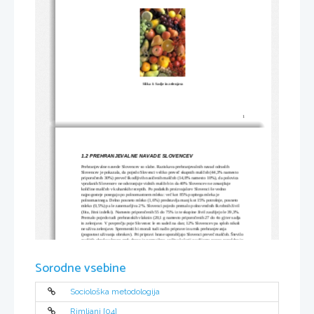
Slika 
1
: Sadje in zelenjava
1
1.2 PREHRANJEVALNE NAVADE SLOVENCEV
Prehranjevalne navede Slovencev so slabe. Raziskava prehranjevalnih navad odraslih 
Slovencev je pokazala, da pojedo Slovenci veliko preveč skupnih maščob (44,3% namesto 
priporočenih 30%) preveč škodljivih nasičenih maščob (14,8% namesto 10%), da polovica 
vprašanih Slovencev ne odstranjuje vidnih maščob in da 40% Slovencev ne zmanjšuje 
količine maščob v kuharskih receptih. Po podatkih proizvajalcev Slovenci še vedno 
najpogosteje posegajo po polnomastnem mleku: več kot 85% popitega mleka je 
polnomastnega. Delno posneto mleko (1,6%) predstavlja manj kot 15% potrošnje, posneto 
mleko (0,5%) pa le zanemarljiva 2%. Slovenci pojedo premalo polnovrednih škrobnih živil 
(žita, žitni izdelki). Namesto priporočenih 55 do 75% iz te skupine živil zaužijejo le 39,3%. 
Premalo pojedo tudi prehranskih vlaknin (20,1 g namesto priporočenih 27 do 4o g) ter sadja 
in zelenjave. V povprečju poje Slovenec le en sadež na dan; 12% Slovencev pa sploh nikoli 
ne uživa zelenjave. Spremeniti bi morali tudi način priprave in urnik prehranjevanja 
(pogostost uživanja obrokov). Pri pripravi hrane uporabljajo Slovenci preveč maščob. Število 
zaužitih obrokov hrane prek dneva je premajhno, večino kalorij zaužijemo pozno popoldne in 
zvečer. Kalorično je prehrana Slovencev prebogata in poraba kalorij z gibanjem premajhna.
Zdravo naj bi se prehranjevalo le 22,9 % ljudi. Število dnevnih obrokov in ritem 
prehranjevanja nista ustrezna, energijska vrednost posameznega obroka je previsoka, 
Sorodne vsebine
zaužijemo preveč skupnih maščob ter preveč nasičenih maščob, zaužijemo premalo sadja in 
zelenjave ter prehranske vlaknine, ki so pomemben varovalni dejavnik pred kroničnimi 
nalezljivimi boleznimi.
Sociološka metodologija
Rimljani [04]