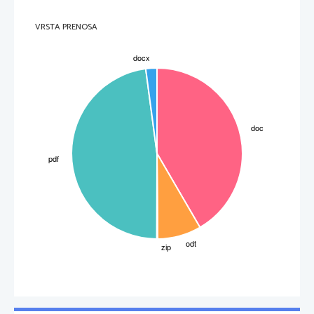
V zdravi prehrani se priporoča uživanje petih obrokov dnevno. Še zlasti je pomemben zajtrk. 
Pri otrocih, ki niso zaužili zajtrka, se lahko delovna storilnost, tako telesne kakor duševne 
zmožnosti v primerjavi z njihovimi vrstniki, ki so zajtrkovali, zmanjša za do 20 %.
VRSTA PRENOSA
Dopoldanska malica predstavlja premostitveni obrok med zajtrkom in kosilom.
Kosilo predstavlja osrednji dnevni obrok, ki naj bo sestavljen pestro iz vseh skupin živil.
Popoldanska malica poveča psihično in fizično zmožnost otrok in mladostnikov.
Večerja naj bo pestro sestavljen lahko prebavljiv obrok.
3