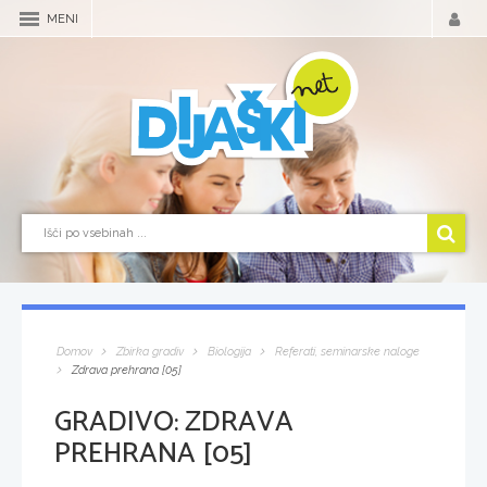
MENI
Domov
Zbirka gradiv
Biologija
Referati, seminarske naloge
Zdrava prehrana [05]
GRADIVO:
ZDRAVA
PREHRANA [05]