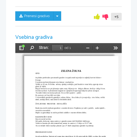
Skrij/prikaži meni
Prenesi gradivo
+5
Vsebina gradiva
Stran:
od 1
Preklopi
Najdi
Pomanjšaj
Povečaj
Orodja
stransko
vrstico
ZELENA ŽOLNA
OPIS
Je plašen prebivalec prostranih gozdov in spada med največje in najbolj barvite žolne v 
Evropi.
S svojim močnim kljunom vrta luknje v mehak les.
Velika je 32 cm. Po hrbtu  zelena, spodaj svetlejša, pod brado in vratu bela, zgornja stran 
glave je rdeča.
Rep je močan in se pri plezanju opira nanj. Kljun je siv  dolg in dletast. Jezik je  dolg 10 cm.
Je dnevna žival. S plezalnimi nogami se oprijema hrapavega lubja ko pleza navzgor.
 Navzdol žolne ne morejo plezati. Ko se želi spustiti – poleti.
Po svetu je več kot 200 vrst žoln.
V slovenskih gozdovih gnezdijo: zelena žolna,  črna žolna, ki je največja,  siva žolna, veliki 
detel, srednji detel, mali detel in belohrbti detel.
ŽIVLJENSKI  PROSTOR - BIVALIŠČE
Rada ima svetle mešane gozdove s starimi drevesi. Najdemo jo tudi v parkih ,  sadovnjakih , 
vrtovih in travnikih.
Duplo za gnezdenje in nočni počitek izdolbe v starem trhlem deblu.
RAZMNOŽEVANJE
Ima en zarod na leto.
Od aprila do konec maja samica v gnezdo znese do 8 bleščeče belih jajc.
Valita in hranita jih oba izmenično( samec in samica ). Valijo se 15-17 dni.
 Ko se mlade žolne naučijo plezati ( po 27 dneh )zapustijo gnezdo in poletijo.
PREHRANJEVANJE
Je zelo požrešna. Najraje od vsega ima mravljince, ki jih poje tudi do 2000  na dan. Ko najde 