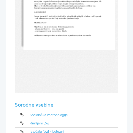
mravljišče  utrga kos trave in z njo izdolbe luknjo v mravljišče. Potem čaka mravljince , ko 
zapuščajo luknjo in jih poliže s svojim dolgim in lepljivim jezikom.
Hrani se še z žuželkami in njihovimi ličinkami, ki jih najde za lubjem v trhlem lesu.
Pozimi mora pogosto grebsti v globok sneg, da bi prišla do hrane.
ZANIMIVOSTI
Samec glasno kriči klu-klu-klu-klu-klu-klu, glik-glik-glik,glik,glik in bobna – tolče po veji,
 zvok odmeva in se poveča.To je svatovsko sporazumevanje.
OGROŽENOST
Ogrožena je  zaradi uničevanja  življenskega prostora.
-sekanja starih dreves - nima kje gnezdit
-kemičnega uničevanja insekticidov- žuželk
Izdelajmo umetne gnezdnice za zeleno žolno in poskrbimo, da ne bo izumrla.
Sorodne vsebine
Sociološka metodologija
Rimljani [04]
Izločala [02] - bolezni