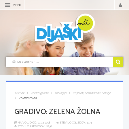
MENI
Domov
Zbirka gradiv
Biologija
Referati, seminarske naloge
Zelena žolna
GRADIVO:
ZELENA ŽOLNA
NA VOLJO OD:
21.12.2018
ŠTEVILO OGLEDOV: 1774
ŠTEVILO PRENOSOV: 2896