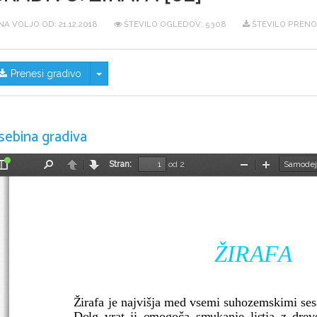
NA VOLJO OD:
21.12.2018
ŠTEVILO OGLEDOV: 5308
ŠTEVILO PRENOS
Skrij/prikaži meni
Prenesi gradivo
sebina gradiva
Stran:
od 2
Preklopi
Najdi
Nazaj
Naprej
Pomanjšaj
Povečaj
stransko
vrstico
                        ŽIRAFA
Žirafa je najvišja med vsemi suhozemskimi ses
Dolg vrat ji omogoča smukanje listja z drev