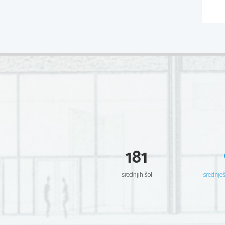
181
srednjih šol
srednje