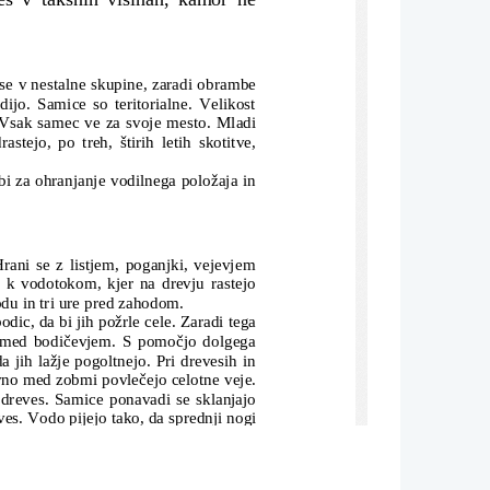
o se v nestalne skupine, zaradi obrambe
dijo. Samice so teritorialne. Velikost
i. Vsak samec ve za svoje mesto. Mladi
tejo, po treh, štirih letih skotitve,
bi za ohranjanje vodilnega položaja in
 Hrani se z listjem, poganjki, vejevjem
k vodotokom, kjer na drevju rastejo
odu in tri ure pred zahodom.
dic, da bi jih požrle cele. Zaradi tega
jo med bodičevjem. S pomočjo dolgega
da jih lažje pogoltnejo. Pri drevesih in
vno med zobmi povlečejo celotne veje.
 dreves. Samice ponavadi se sklanjajo
ves. Vodo pijejo tako, da sprednji nogi