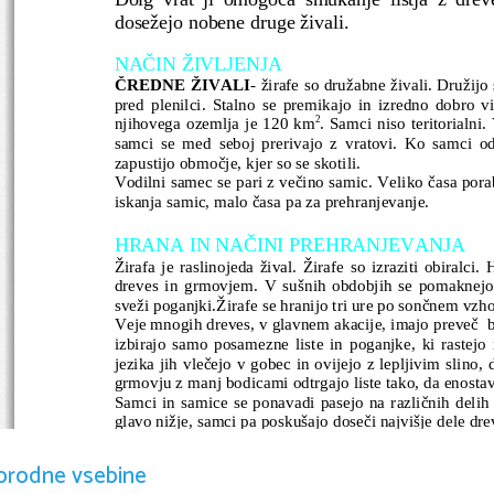
dosežejo nobene druge živali. 
NAČIN ŽIVLJENJA
ČREDNE ŽIVALI
- žirafe so družabne živali. Družij
pred plenilci. Stalno se premikajo in izredno dobro vi
2
njihovega ozemlja je 120 km
. Samci niso teritorialn
samci se med seboj prerivajo z vratovi. Ko samci odras
zapustijo območje, kjer so se skotili.
Vodilni samec se pari z večino samic. Veliko časa pora
iskanja samic, malo časa pa za prehranjevanje.
HRANA IN NAČINI PREHRANJEVANJA
Žirafa je raslinojeda žival. Žirafe so izraziti obiralci.
dreves in grmovjem. V sušnih obdobjih se pomaknejo 
sveži poganjki.Žirafe se hranijo tri ure po sončnem vzh
Veje mnogih dreves, v glavnem akacije, imajo preveč  bo
izbirajo samo posamezne liste in poganjke, ki raste
jezika jih vlečejo v gobec in ovijejo z lepljivim slino, 
grmovju z manj bodicami odtrgajo liste tako, da enosta
Samci in samice se ponavadi pasejo na različnih delih
glavo nižje, samci pa poskušajo doseči najvišje dele dre
močno razširijo in pokrčijo koleno. 
orodne vsebine
RAZMNOŽEVANJE