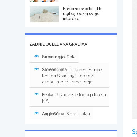
Karierne srede – Ne
ugibaj, odkrij svoje
interese!
ZADNJE OGLEDANA GRADIVA
Sociologija
: Šola
Slovenščina
: Prešeren, France:
Krst pri Savici [19] - obnova,
osebe, motivi, teme, ideje
Fizika
: Ravnovesje togega telesa
[06]
Angleščina
: Simple plan
S