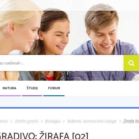
MATURA
ŠTUDIJ
FORUM
omov
Zbirka gradiv
Biologija
Referati, seminarske naloge
Žirafa [0
GRADIVO:
ŽIRAFA [02]