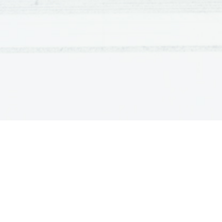
premikanje v počasnem posnetku. 
POČIVANJE:
 Počivajo stoje.Pogosto se zleknejo na tl
pod telo. Žirafe spijejo 2-4 ure na noč, odvisno od staros
PLENILCI
Plenilci na žirafe so: hijene, hijenski psi, levi, leopardi.
RAZŠIRJENOST ŽIRAFE
Največ žiraf je  v Afriki, južno od Sahare. Žirafa živi
drevjem, v glavnem z akacijo.
ZAŠČITA ŽIRAGFE
Žirafe v velikem številu živijo v vzhodni in južni A
njihovo število upada zaradi divjih lovce, vendar zaenk
nacionalnem parku Serengeti  v Tanzaniji se njihovo šte
VRSTE ŽIRAFE
Na svetu je devet različnih podvrsti žiraf. To so:
* za
*juž
* ko
* nu
* mr
* ro
* ma