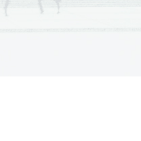
a, vrat držijo pokonci, noge spodvijejo
ti. Starejše žirafe spijo manj.
Te živali plenijo mladiče. 
 v Savanah, poraščenih z grmičevjem in
friki. V nekaterih afriških območjih
rat žirafa še ni neposredno ogrožena. V
vilo poveča za 5% letno.
hodnoafriška žirafa
noafriška žirafa
rdofanska žirafa
bijska žirafa
ežasta žirafa
thschildova žirafa
sajska žirafa