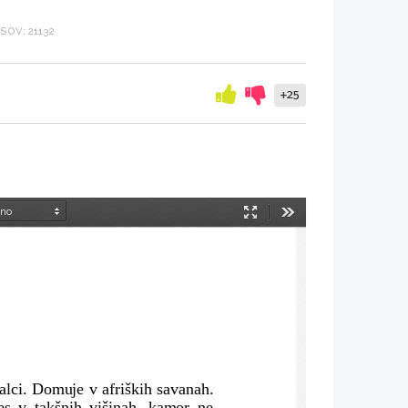
OV: 21132
+25
Način
Orodja
predstavitve
alci. Domuje v afriških savanah.
es v takšnih višinah, kamor ne