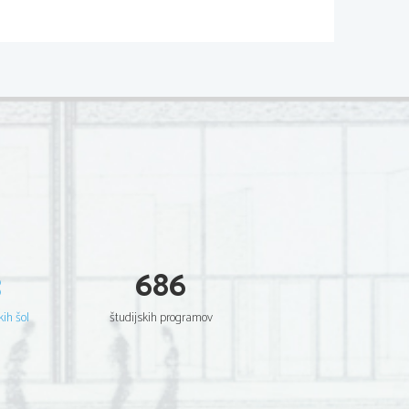
 in dolgimi nogami. Žirafa ima le 7
peta prsna vretenca imata močne trne-
kot grba. 
dganja muhe ( ce-ce ), ki povzročajo
čne udarce, kadar se brani. 
ci. 
rustančna zasnova za rogove tesno ob
kostenevati. Rogove imata oba spola.
in glavo uporabljajo pri medsebojnih
di lahko doseže tudi 2 toni. 
3
686
 s katerimi smukajo liste.
ga okoli veje, in vejo z njim osmukajo
kih šol
študijskih programov
n hkrati vrat ima v vratu žile z zelo
očajo uravnavanje krvnega pritiska. 
 katerem se loči od ostalih žiraf.
je in smrčanje.
na isti strani telesa. Tek izgleda kot