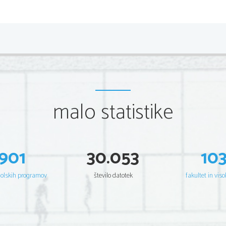
ZNAČILNOSTI ŽIRAFE
TELO:
 Telo je kratko, z močno podaljšanim vratom
vratnih vretenc, vsako je močno podaljšano. Četrta in 
priterjujejo se mišice, ki podpirajo vrat in glavo- zgleda 
REP:
 Rep ima na koncu 1m dolg čop iz črne dlake, o
spalno bolezen. 
PARKLJI:
 Veliki kot jušni krožniki, z nogo zadaja mo
KOŽA:
 Koža na hrbtu je odebeljena, zaščita pred plenil
malo statistike
LOBANJA:
 Kostno tkivo se stalno nalaga.
ROGOVI:
 Rogovi so že ob rojstvu.Pri porodu leži h
lobanji in se po enem tednu vzravna in takoj začne po
Pokriti so z kožo, na vrhu je čop črne dlake. Rogove 
spopadih.Udarec na koncu rogov med medsebojnimi spopa
901
30.053
10
ZOBJE:
 Podočniki so močno sploščeni, tvorijo 2-3 krpe
JEZIK:
 Jezik je dolg 45 cm in je črne barve. Ovijejo 
listja. 
šolskih programov
število datotek
fakultet in viso
URAVNAVANJE PRITISKA:
 Kadar skloni glavo i
prožnimi stenami. V venah ima sistem zaklopk, ki omog
VZOREC LIS: 
 Vsaka žirafa ima svoj stalen vzorec, po
ČUTILA:
 Najbolj razvit je VID, nato sluh in voh.
OGLAŠANJE:
 Njihovi glasovi spominjajo na godrnjan
GALOP:
 Do 60km/h, skoraj hkrati premikajo obe nogi 