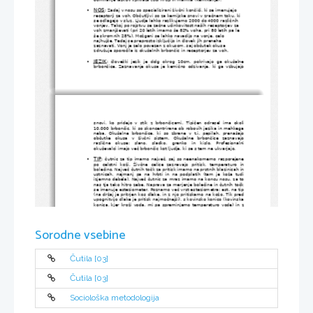
NOS
: Zadaj v nosu so specializirani živčni končiči, ki se imenujejo 

receptorji za voh. Občutljivi so za kemijske snovi v zračnem toku, ki 
se odlagajo v sluz. Ljudje lahko razlikujemo 2000 do 4000 različnih 
vonjev. Takoj po rojstvu se začne učinkovitost naših receptorjev za 
voh zmanjševati (pri 20 letih imamo še 82% voha, pri 80 letih pa le 
še skromnih 28%). Možgani se lahko navadijo na vonje, celo 
najhujše. Tedaj se preprosto izključijo in človek jih preneha 
zaznavati. Vonj je zelo povezan z okusom, saj občutek okusa 
združuje sporočila iz okušalnih brbončic in receptorjev za voh.
JEZIK
: človeški jezik je dolg okrog 10cm, pokrivajo ga okušalne

brbončice. Zaznavanje okusa je kemično odzivanje, ki ga vzbujajo
snovi, ko pridejo v stik z brbončicami. Tipičen odrasel ima okoli
10.000 brbončic, ki so skoncentrirane ob robovih jezika in mehkega
neba. Okušalne brbončice, ki so zbrane v t.i. papilah, prenašajo
občutke   okusa   v   živčni   sistem.   Okušalne   brbončice   zaznavajo
različne   okuse:   slano,   sladko,   grenko   in   kislo.   Profesionalni
okuševalci imajo več brbončic kot ljudje, ki se s tem ne ukvarjajo.
TIP
: čutnic za tip imamo največ, saj so neenakomerno razporejene

po   celotni   koži.   Živčne   celice   zaznavajo   pritisk,   temperaturo   in
bolečino. Največ čutnih točk za pritisk imamo na prstnih blazinicah in
ustnicah, najmanj pa na hrbti in na podplatih (tam je koža tudi
izjemno debela). Največ čutnic za mraz imamo na koncu nosu, za to
nas tja tako hitro zebe. Naprava za merjenje bolečine in čutnih točk
se imenuje esteziometer. Poznamo več vrst esteziometra: est. na tip
(na držaj je pritrjen kos dlake, in z njo pritiskamo na kožo. Tik pred
upognitvijo dlake je pritisk najmočnejši), s kovinsko konico (kovinska
konica, kjer kroži voda, mi pa spreminjamo temperaturo vode) in z
lečo (skozi lečo sevamo toplotne žarke). Dotik je pri majhnih otrocih
izjemno pomemben, saj je dokazano, da imajo otroci, ki prejmejo
veliko objemov, bolj razvit imunski sistem, pa tudi bolj so mentalno
zdravi.   (večina   spolnih   iztirjencev   je   v   otroštvu   prejelo   premalo
Sorodne vsebine
pozornosti in nežnosti staršev-predvsem matere).
Nekateri   ljudje   čutila   tudi   dobro   unovčijo:   okuševalci   hrane   in   vin,
ovohevalci parfumov in raznih dišav...Iz tega so se razvili pravi poklici.
Kot sem že omenila, so čutila za nas izjemnega pomena, a tega se zavemo
šele ko pride do okvare čutila, ali celo do izgube le-tega.  
Zato, bolje
Čutila [03]
pazimo na svoja čutila!
Čutila [03]
Sociološka metodologija