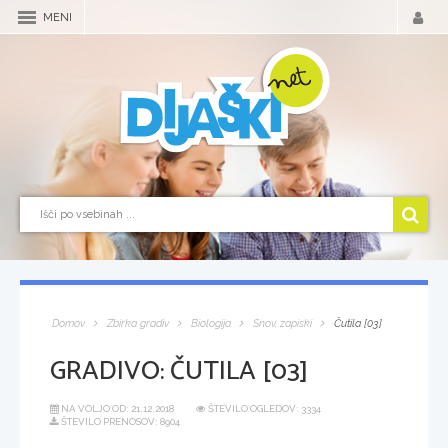
MENI
Domov
Zbirka gradiv
Biologija
Snov, zapiski
Čutila [03]
GRADIVO:
ČUTILA [03]
NA VOLJO OD:
21.12.2018
ŠTEVILO OGLEDOV: 3334
ŠTEVILO PRENOSOV: 8904