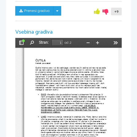
Skrij/prikaži meni
Prenesi gradivo
+9
Vsebina gradiva
Stran:
od 2
Preklopi
Najdi
Pomanjšaj
Povečaj
Orodja
stransko
vrstico
ČUTILA
Kratek povzetek
Čutila imamo prav vsi do zadnjega, vendar se jih večina od nas ne zaveda.
Zdi se nam samoumevno, da zjutraj odpremo oči in vidimo svet okoli nas, 
si umijemo zobe in vemo kakšnega okusa je zobna pasta...Skratka, brez 
čutil bi težko preživeli. Približajo nam okolico in nas opozarjajo na 
nevarnost, ki preži povsod okoli nas. Prav zato so ljudje, ki so slabovidni, 
gluhonemi itd. obravnavani kot invalidi, čeprav jim na prvi pogled nič ne 
manjka. Zaradi okvare čutil slabo zaznavajo okolje in se mu ne morejo 
prilagajati. Poznamo pet čutil: vid (za uporabo katerega imamo oči), sluh 
(uporabljamo ušesa), voh (nam služi nos), okus (tu nastopi jezik) ter 
nazadnje, vendar ne najmanj pomembno: tip (nam zelo koristi koža). Nekaj
malega o vsakem čutilu:
OKO
: človeško oko je podobno kameri s sistemom fokusiranja, ki 

nam omogoča videti z različnih razdalj. Svetloba stopi skozi zenico in
skozi konveksno lečo ter se zbere v obrnjeni sliki v mrežnici. Živčne 
celice se odzovejo na svetlobo in pošljejo prek vidnega živca v 
možgane opis tistega, kar gledamo. Ostrino in barvo zaznavamo s 
čepki, največ čepkov pa je v t.i. rumeni pegi. 
VID JE ZELO 
POMEMBEN ZA ZAZNAVANJE SVETA OKOLI SEBE, VENDAR NI 
POMEMBNO LE TISTO KAR VIDIMO, TEMVEČ TUDI TO, KAKO 
DOJEMAMO VIDENO.
UHO
: Imamo zunanje, notranje in srednje uho. Tisto, čemur pravimo

uho je pravzaprav uhelj in je del zunanjega ušesa. Uhelj lovi zvoke in
jih pošilja v srednje uho, kjer je bobnič, ki vibrira in jih prenaša v 
notranje uho. Zvoki se potem skozi notranji del možganov prenašajo 
v slušni center na možganski skorji; tam se razbijejo in tako dobijo 
vsak svoj pomen. S pomočjo sluha se razvije tudi govor, eden od 
glavnih temeljev današnje družbe (tako se sporazumevamo). Starejši
se drugače odzivajo na zvočne valove, saj njihovi laski (ki prenašajo 
zvok do možganov) počasi odmirajo in jih je vedno manj. Na 
odmiranje laskov vplivata tudi hrup in mamila (kemikalije).