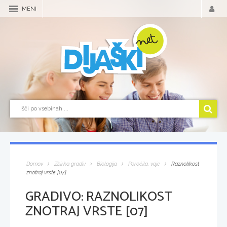
MENI
Domov
Zbirka gradiv
Biologija
Poročila, vaje
Raznolikost
znotraj vrste [07]
GRADIVO:
RAZNOLIKOST
ZNOTRAJ VRSTE [07]