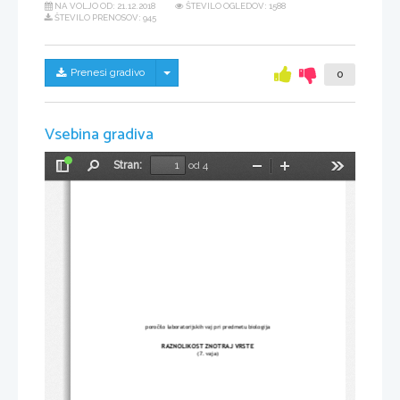
NA VOLJO OD:
21.12.2018
ŠTEVILO OGLEDOV: 1588
ŠTEVILO PRENOSOV: 945
Skrij/prikaži meni
Prenesi gradivo
0
Vsebina gradiva
Stran:
od 4
Preklopi
Najdi
Pomanjšaj
Povečaj
Orodja
stransko
vrstico
poročilo laboratorijskih vaj pri predmetu biologija
RAZNOLIKOST ZNOTRAJ VRSTE
(7. vaja)