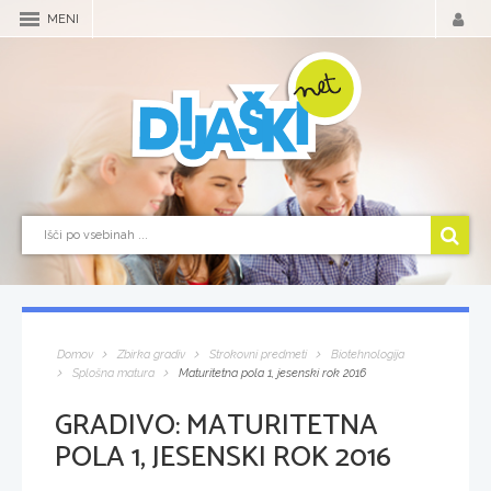
MENI
Domov
Zbirka gradiv
Strokovni predmeti
Biotehnologija
Splošna matura
Maturitetna pola 1, jesenski rok 2016
GRADIVO:
MATURITETNA
POLA 1, JESENSKI ROK 2016