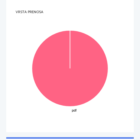
D     glikogena.     
5.     Celice CHO (ovarijske celice kitajskega hr
č
ka) spadajo med 
VRSTA PRENOSA
A     primarne     celi
č
ne linije. 
B     sekundarne     celi
č
ne linije. 
C     stalne     celi
č
ne linije. 
D     prokariontske     celi
č
ne linije. 