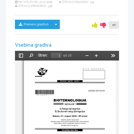
NA VOLJO OD:
21.12.2018
ŠTEVILO OGLEDOV: 154
ŠTEVILO PRENOSOV: 336
Skrij/prikaži meni
Prenesi gradivo
+1
Vsebina gradiva
Stran:
od 16
Preklopi
Najdi
Pomanjšaj
Povečaj
Orodja
stransko
vrstico
Šifra kandidata:
Državni  izpitni  center
JESENSKI IZPITNI ROK
*M16244111* 
Izpitna pola 1
A) Naloge izbirnega tipa
B) Strukturirani nalogi izbirnega tipa
Sobota, 27. avgust 
2016 / 90 minut
Dovoljeno gradivo in pripomo
č
ki:
Kandidat prinese nalivno pero ali kemi
č
ni svin
č
nik, svin
č
nik HB ali B, 
radirko, šil
č
ek, ravnilo z milimetrskim merilom in ra
č
unalo.
Kandidat dobi list za odgovore.
SPLOŠNA MATURA