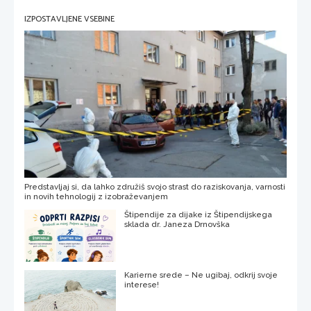
IZPOSTAVLJENE VSEBINE
Predstavljaj si, da lahko združiš svojo strast do raziskovanja, varnosti
in novih tehnologij z izobraževanjem
Štipendije za dijake iz Štipendijskega
sklada dr. Janeza Drnovška
Karierne srede – Ne ugibaj, odkrij svoje
interese!