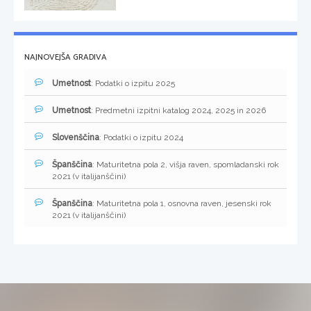
NAJNOVEJŠA GRADIVA
Umetnost
: Podatki o izpitu 2025
Umetnost
: Predmetni izpitni katalog 2024, 2025 in 2026
Slovenščina
: Podatki o izpitu 2024
Španščina
: Maturitetna pola 2, višja raven, spomladanski rok
2021 (v italijanščini)
Španščina
: Maturitetna pola 1, osnovna raven, jesenski rok
2021 (v italijanščini)