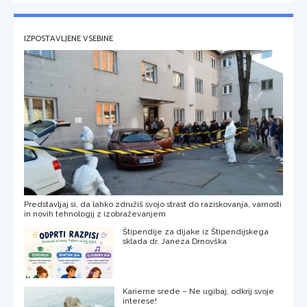
IZPOSTAVLJENE VSEBINE
Predstavljaj si, da lahko združiš svojo strast do raziskovanja, varnosti
in novih tehnologij z izobraževanjem
Štipendije za dijake iz Štipendijskega
sklada dr. Janeza Drnovška
Karierne srede – Ne ugibaj, odkrij svoje
interese!