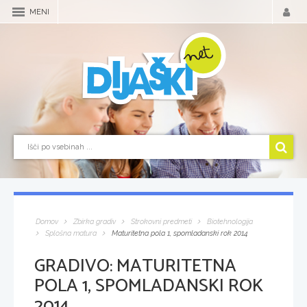
MENI
Domov
Zbirka gradiv
Strokovni predmeti
Biotehnologija
Splošna matura
Maturitetna pola 1, spomladanski rok 2014
GRADIVO:
MATURITETNA
POLA 1, SPOMLADANSKI ROK
2014