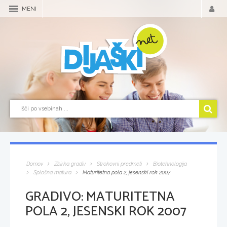
MENI
Domov
Zbirka gradiv
Strokovni predmeti
Biotehnologija
Splošna matura
Maturitetna pola 2, jesenski rok 2007
GRADIVO:
MATURITETNA
POLA 2, JESENSKI ROK 2007