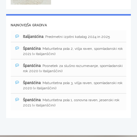
NAJNOVEJŠA GRADIVA
Italijanščina
: Predmetni izpitni katalog 2024 in 2025
Španščina
: Maturitetna pola 2, višja raven, spomladanski rok
2021 (v italijanščini)
Španščina
: Posnetek za slušno razumevanje, spomladanski
rok 2020 (v italijanščini)
Španščina
: Maturitetna pola 3, višja raven, spomladanski rok
2020 (v italijanščini)
Španščina
: Maturitetna pola 1, osnovna raven, jesenski rok
2021 (v italijanščini)