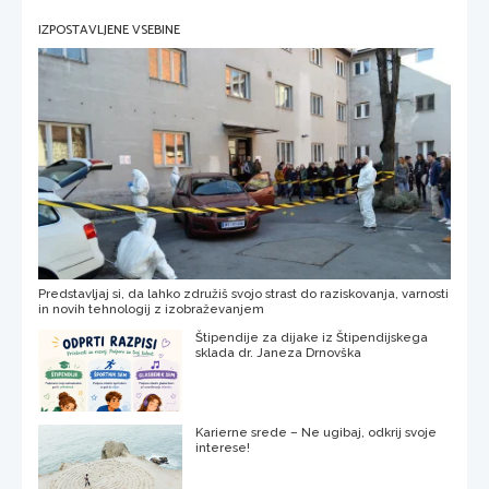
IZPOSTAVLJENE VSEBINE
Predstavljaj si, da lahko združiš svojo strast do raziskovanja, varnosti
in novih tehnologij z izobraževanjem
Štipendije za dijake iz Štipendijskega
sklada dr. Janeza Drnovška
Karierne srede – Ne ugibaj, odkrij svoje
interese!