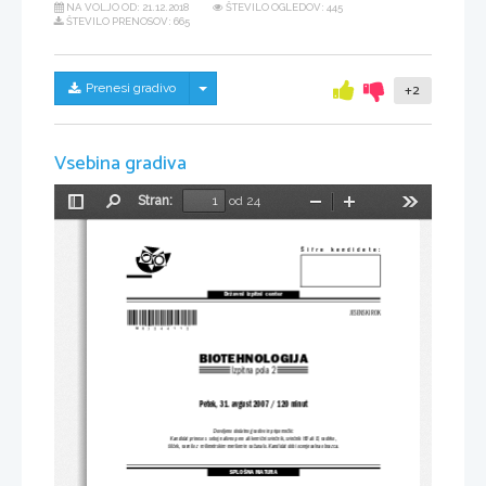
NA VOLJO OD:
21.12.2018
ŠTEVILO OGLEDOV: 445
ŠTEVILO PRENOSOV: 665
Skrij/prikaži meni
Prenesi gradivo
+2
Vsebina gradiva
Stran:
od 24
Preklopi
Najdi
Pomanjšaj
Povečaj
Orodja
stransko
vrstico
Šifra  kandidata:
Državni  izpitni  center
*M07244112*
JESENSKI ROK
BIOTEHNOLOGIJA
Izpitna pola 2
Petek, 31. avgust 2007 / 120 minut
Dovoljeno dodatno gradivo in pripomočki:
Kandidat prinese s seboj nalivno pero ali kemični svinčnik, svinčnik HB ali B, radirko,
šilček, ravnilo z  milimetrskim merilom in računalo. Kandidat dobi ocenjevalna obrazca.
SPLOŠNA MATURA