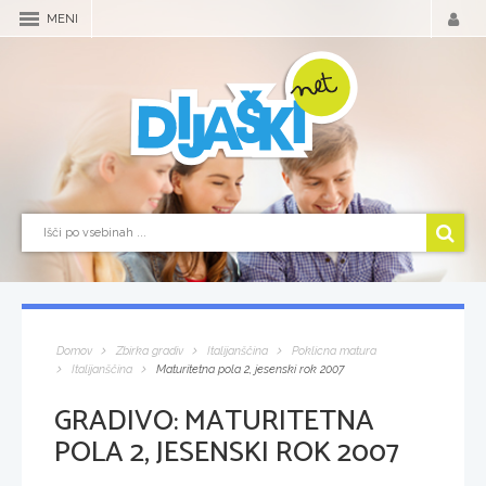
MENI
Domov
Zbirka gradiv
Italijanščina
Poklicna matura
Italijanščina
Maturitetna pola 2, jesenski rok 2007
GRADIVO:
MATURITETNA
POLA 2, JESENSKI ROK 2007