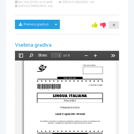
NA VOLJO OD:
21.12.2018
ŠTEVILO OGLEDOV: 271
ŠTEVILO PRENOSOV: 223
Skrij/prikaži meni
Prenesi gradivo
0
Vsebina gradiva
Stran:
od 8
Preklopi
Najdi
Pomanjšaj
Povečaj
Orodja
stransko
Codice del candidato:
vrstico
Dr`avni izpitni center
*P072A10212*
II SESSIONE D'ESAME
LINGUA ITALIANA
Prova scritta 2
Produzione di un testo
 Lunedì 27 agosto 2007 / 90 minuti
Al candidato è consentito l'uso de
lla penna stilografica o 
della penna a sfera e la consultazione del
dizionario. Il candidato ha a disposizione i fogli per la traccia e la minuta.