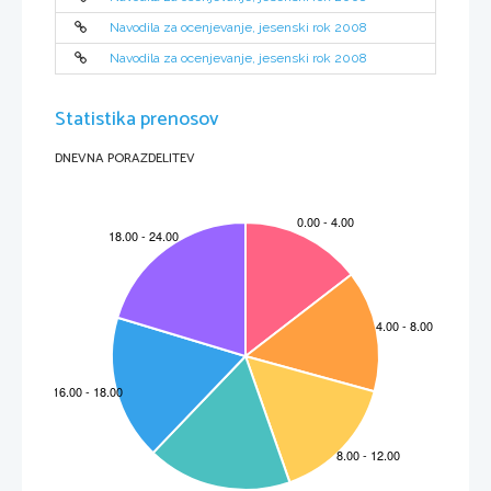
29.   D   
30.   A   
31    C    
32.   A   
Navodila za ocenjevanje, jesenski rok 2008
33.   C   
34.   C   
35.   B   
36.   A   
Navodila za ocenjevanje, jesenski rok 2008
37.   C   
38.   B   
39.   D   
40.   D   
Statistika prenosov
DNEVNA PORAZDELITEV
M082-441-1-3 
3 
A) Strukturirane naloge