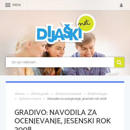
MENI
Domov
Zbirka gradiv
Strokovni predmeti
Biotehnologija
Splošna matura
Navodila za ocenjevanje, jesenski rok 2008
GRADIVO:
NAVODILA ZA
OCENJEVANJE, JESENSKI ROK
2008