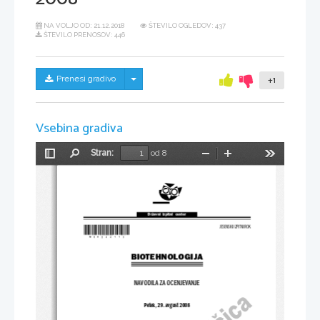
NA VOLJO OD:
21.12.2018
ŠTEVILO OGLEDOV: 437
ŠTEVILO PRENOSOV: 446
Skrij/prikaži meni
Prenesi gradivo
+1
Vsebina gradiva
Stran:
od 8
Preklopi
Najdi
Pomanjšaj
Povečaj
Orodja
stransko
vrstico
Državni  izpitni  center
*M08244113*
JESENSKI IZPITNI ROK
BIOTEHNOLOGIJA
NAVODILA ZA OCENJEVANJE
Petek, 29. avgust 2008