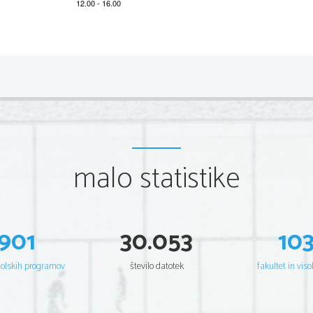
2                
1.   IZPITNA   POLA   
1      A      
2      C      
3      C      
4      C      
5      B      
6      C      
malo statistike
7      D      
8      A      
9      D      
10    C    
11    A    
12    B    
901
30.053
10
13    D    
14    D    
15    C    
šolskih programov
število datotek
fakultet in viso
16    A    
17    B    
18    C    
19    C    