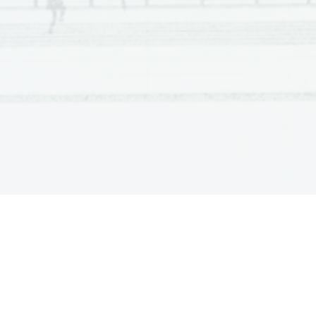
20    C    
21    B    
22    A    
23    D    
24    B    
25    B    
26    C    
27    A    
28    B    
29    C    
30    C    
31    D    
32    C    
33    D    
34    B    
35    A    
36    D    
37    B    
38    A    
39    B    
40    B    