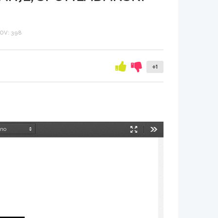
OV: 398
+1
Način
Orodja
predstavitve