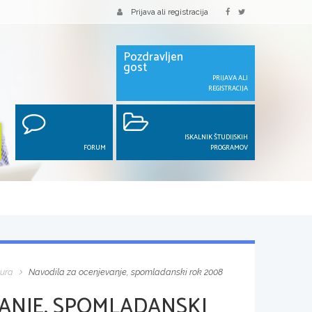
Prijava ali registracija
Pozdravljen
gost
PRIJAVA ALI
REGISTRACIJA
ISKALNIK ŠTUDIJSKIH
FORUM
PROGRAMOV
ura
Navodila za ocenjevanje, spomladanski rok 2008
ANJE, SPOMLADANSKI