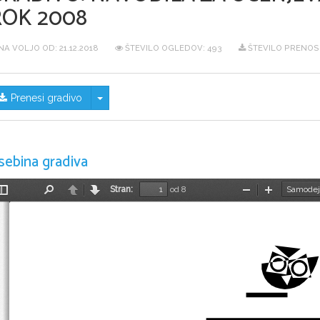
ROK 2008
NA VOLJO OD:
21.12.2018
ŠTEVILO OGLEDOV: 493
ŠTEVILO PRENOS
Skrij/prikaži meni
Prenesi gradivo
sebina gradiva
Stran:
od 8
Preklopi
Najdi
Nazaj
Naprej
Pomanjšaj
Povečaj
stransko
vrstico