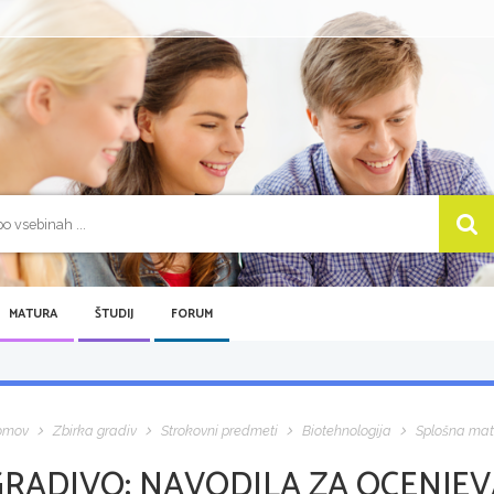
MATURA
ŠTUDIJ
FORUM
omov
Zbirka gradiv
Strokovni predmeti
Biotehnologija
Splošna mat
GRADIVO:
NAVODILA ZA OCENJEV