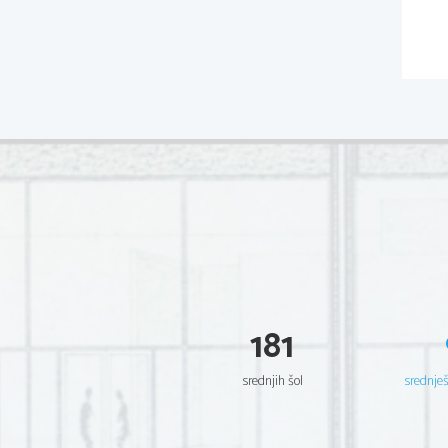
181
srednjih šol
srednje