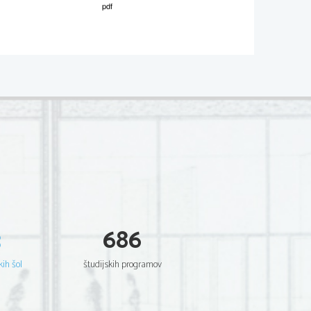
M081-441-1-3 
3
686
kih šol
študijskih programov