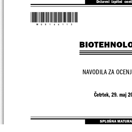
Državni  izpitni  cen
*M08144113*
BIOTEHNOLO
NAVODILA ZA OCENJ
Četrtek, 29. maj 2
SPLOŠNA MATURA