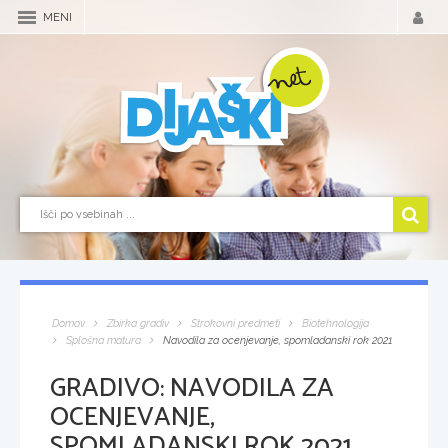
MENI
Domov
Zbirka gradiv
Strokovni predmeti
Biotehnologija
Splošna matura
Navodila za ocenjevanje, spomladanski rok 2021
GRADIVO:
NAVODILA ZA
OCENJEVANJE,
SPOMLADANSKI ROK 2021