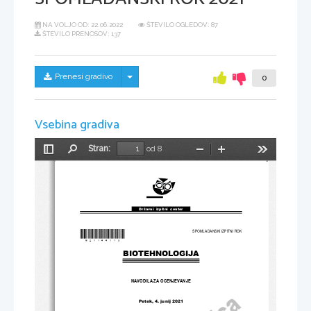
NA VOLJO OD:
22.06.2022
ŠTEVILO OGLEDOV: 87
ŠTEVILO PRENOSOV: 137
Skrij/prikaži meni
Prenesi gradivo
0
Vsebina gradiva
Stran:
od 8
Preklopi
Najdi
Pomanjšaj
Povečaj
Orodja
stransko
vrstico
Državni  izpitni  center
*M21144113*
SPOMLADANSKI IZPITNI ROK
BIOTEHNOLOGIJA
NAVODILA ZA OCENJEVANJE
Petek, 4. junij 2021