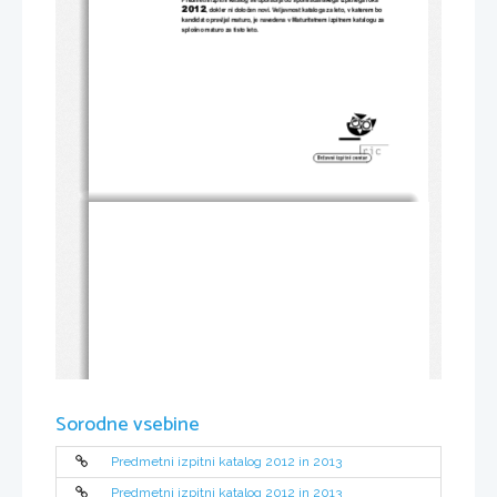
2012
, dokler ni dolo
č
en novi. Veljavnost kataloga za leto, v katerem bo 
kandidat opravljal maturo, je navedena 
v Maturitetnem izpitnem katalogu za 
splošno maturo za tisto leto. 
Sorodne vsebine
Predmetni izpitni katalog 2012 in 2013
Predmetni izpitni katalog 2012 in 2013