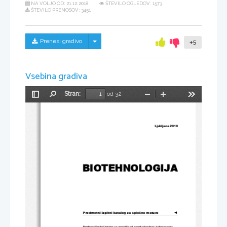
NA VOLJO OD:
21.12.2018
ŠTEVILO OGLEDOV: 1573
ŠTEVILO PRENOSOV: 3451
Skrij/prikaži meni
Prenesi gradivo
+5
Vsebina gradiva
Stran:
od 32
Preklopi
Najdi
Pomanjšaj
Povečaj
Orodja
stransko
vrstico
Ljubljana 2010 
BIOTEHNOLOGIJA 
Predmetni izpitni katalog za splošno maturo
◄
Predmetni izpitni katalog se uporablja
 od spomladanskega izpitnega roka 