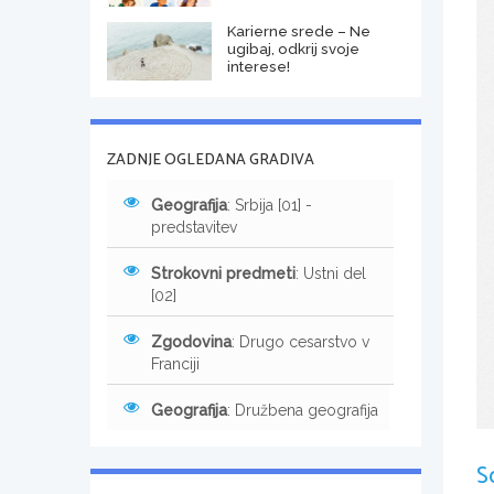
Karierne srede – Ne
ugibaj, odkrij svoje
interese!
ZADNJE OGLEDANA GRADIVA
Geografija
: Srbija [01] -
predstavitev
Strokovni predmeti
: Ustni del
[02]
Zgodovina
: Drugo cesarstvo v
Franciji
Geografija
: Družbena geografija
S