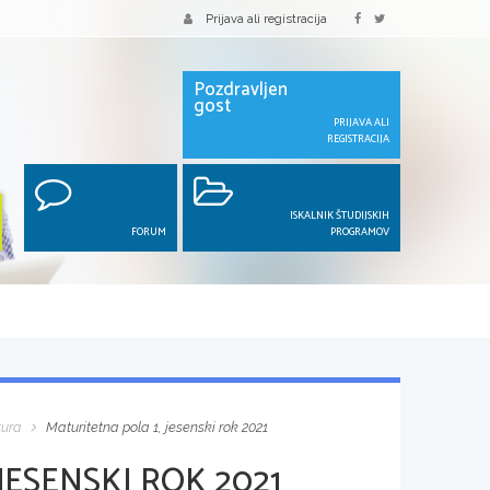
Prijava ali registracija
Pozdravljen
gost
PRIJAVA ALI
REGISTRACIJA
ISKALNIK ŠTUDIJSKIH
FORUM
PROGRAMOV
tura
Maturitetna pola 1, jesenski rok 2021
JESENSKI ROK 2021