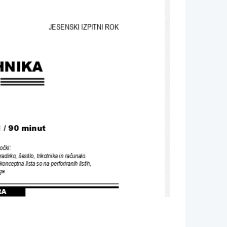
JESENSKI IZPITNI ROK
HNIKA
 / 90 minut
očki
:
radirko
, šestilo, 
trikotnika in računalo
.
onceptna lista so na perforiranih listih
, 
rga
.
RA