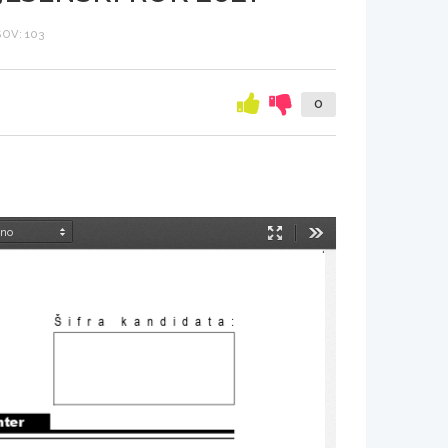
OV: 103
0
Način
Orodja
predstavitve
Šifra kandidata
:
nter