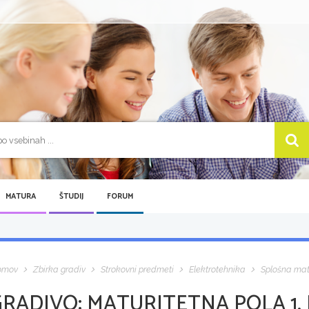
MATURA
ŠTUDIJ
FORUM
omov
Zbirka gradiv
Strokovni predmeti
Elektrotehnika
Splošna ma
GRADIVO:
MATURITETNA POLA 1, 