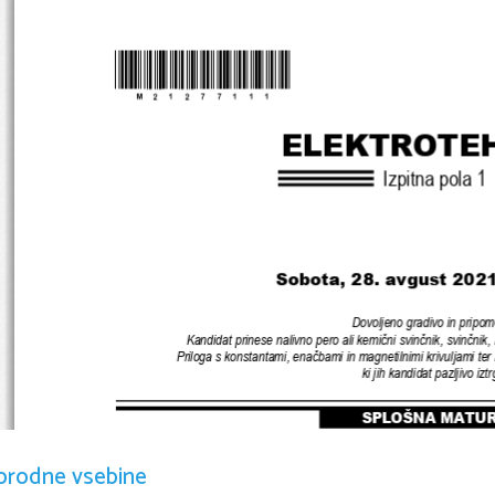
*M21277111
* 
ELEKTROTE
Izpitna pola 
1
Sobota, 28. avgust 2021
Dovoljeno gradivo in pripom
Kandidat prinese nalivno pero ali kemični svinčnik
, 
svinčnik
, 
Priloga s konstantami
, 
enačbami in magnetilnimi krivuljami ter k
ki jih kandidat pazljivo izt
SPLOŠNA MATU
orodne vsebine