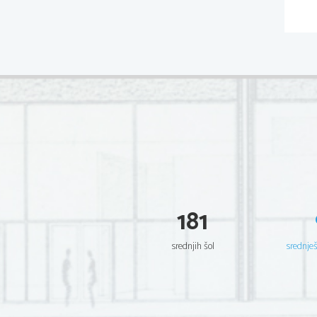
181
srednjih šol
srednje