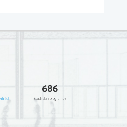
02*
.
V sivo polje ne pišite
 Scientia  Est  Potentia  Scientia  Est  Potentia
 Scientia  Est  Potentia  Scientia  Est  Potentia
 Scientia  Est  Potentia  Scientia  Est  Potentia
 Scientia  Est  Potentia  Scientia  Est  Potentia
 Scientia  Est  Potentia  Scientia  Est  Potentia
 Scientia  Est  Potentia  Scientia  Est  Potentia
 Scientia  Est  Potentia  Scientia  Est  Potentia
 Scientia  Est  Potentia  Scientia  Est  Potentia
.     
 Scientia  Est  Potentia  Scientia  Est  Potentia
 Scientia  Est  Potentia  Scientia  Est  Potentia
V sivo polje ne pišite
 Scientia  Est  Potentia  Scientia  Est  Potentia
 Scientia  Est  Potentia  Scientia  Est  Potentia
 Scientia  Est  Potentia  Scientia  Est  Potentia
 Scientia  Est  Potentia  Scientia  Est  Potentia
 Scientia  Est  Potentia  Scientia  Est  Potentia
 Scientia  Est  Potentia  Scientia  Est  Potentia
 Scientia  Est  Potentia  Scientia  Est  Potentia
 Scientia  Est  Potentia  Scientia  Est  Potentia
 Scientia  Est  Potentia  Scientia  Est  Potentia
 Scientia  Est  Potentia  Scientia  Est  Potentia
3
686
 Scientia  Est  Potentia  Scientia  Est  Potentia
.   
 Scientia  Est  Potentia  Scientia  Est  Potentia
V sivo polje ne pišite
 Scientia  Est  Potentia  Scientia  Est  Potentia
 Scientia  Est  Potentia  Scientia  Est  Potentia
kih šol
študijskih programov
 Scientia  Est  Potentia  Scientia  Est  Potentia
 Scientia  Est  Potentia  Scientia  Est  Potentia
 Scientia  Est  Potentia  Scientia  Est  Potentia
 Scientia  Est  Potentia  Scientia  Est  Potentia
 Scientia  Est  Potentia  Scientia  Est  Potentia
 Scientia  Est  Potentia  Scientia  Est  Potentia
 Scientia  Est  Potentia  Scientia  Est  Potentia
 Scientia  Est  Potentia  Scientia  Est  Potentia
 Scientia  Est  Potentia  Scientia  Est  Potentia
.   