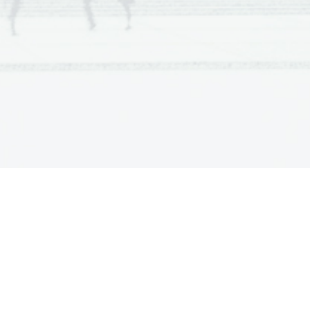
 Scientia  Est  Potentia  Scientia  Est  Potentia
V sivo polje ne pišite
 Scientia  Est  Potentia  Scientia  Est  Potentia
 Scientia  Est  Potentia  Scientia  Est  Potentia
 Scientia  Est  Potentia  Scientia  Est  Potentia
 Scientia  Est  Potentia  Scientia  Est  Potentia
 Scientia  Est  Potentia  Scientia  Est  Potentia
 Scientia  Est  Potentia  Scientia  Est  Potentia
 Scientia  Est  Potentia  Scientia  Est  Potentia
 Scientia  Est  Potentia  Scientia  Est  Potentia
 Scientia  Est  Potentia  Scientia  Est  Potentia
 Scientia  Est  Potentia  Scientia  Est  Potentia
 Scientia  Est  Potentia  Scientia  Est  Potentia
.   
 Scientia  Est  Potentia  Scientia  Est  Potentia
V sivo polje ne pišite
 Scientia  Est  Potentia  Scientia  Est  Potentia
 Scientia  Est  Potentia  Scientia  Est  Potentia
 Scientia  Est  Potentia  Scientia  Est  Potentia
 Scientia  Est  Potentia  Scientia  Est  Potentia
 Scientia  Est  Potentia  Scientia  Est  Potentia
 Scientia  Est  Potentia  Scientia  Est  Potentia
 Scientia  Est  Potentia  Scientia  Est  Potentia
 Scientia  Est  Potentia  Scientia  Est  Potentia
 Scientia  Est  Potentia  Scientia  Est  Potentia
 Scientia  Est  Potentia  Scientia  Est  Potentia
 Scientia  Est  Potentia  Scientia  Est  Potentia
.   
 Scientia  Est  Potentia  Scientia  Est  Potentia
 Scientia  Est  Potentia  Scientia  Est  Potentia
V sivo polje ne pišite
 Scientia  Est  Potentia  Scientia  Est  Potentia
 Scientia  Est  Potentia  Scientia  Est  Potentia
 Scientia  Est  Potentia  Scientia  Est  Potentia
 Scientia  Est  Potentia  Scientia  Est  Potentia
 Scientia  Est  Potentia  Scientia  Est  Potentia
 Scientia  Est  Potentia  Scientia  Est  Potentia
 Scientia  Est  Potentia  Scientia  Est  Potentia
 Scientia  Est  Potentia  Scientia  Est  Potentia
 Scientia  Est  Potentia  Scientia  Est  Potentia
 Scientia  Est  Potentia  Scientia  Est  Potentia
 Scientia  Est  Potentia  Scientia  Est  Potentia
.   
 Scientia  Est  Potentia  Scientia  Est  Potentia
 Scientia  Est  Potentia  Scientia  Est  Potentia
 Scientia  Est  Potentia  Scientia  Est  Potentia