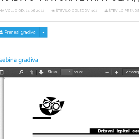
NA VOLJO OD:
24.06.2022
ŠTEVILO OGLEDOV: 102
ŠTEVILO PRENOS
Skrij/prikaži meni
Prenesi gradivo
sebina gradiva
Stran:
od 20
Preklopi
Najdi
Nazaj
Naprej
Pomanjšaj
Povečaj
stransko
vrstico
Državni  izpitni  ce