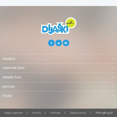
GRADIVA
OSNOVNE ŠOLE
SREDNJE ŠOLE
MATURA
ŠTUDIJ
Pogoji uporabe
Pravila
Kontakt
Oglaševanje
ISSN 1581-923X