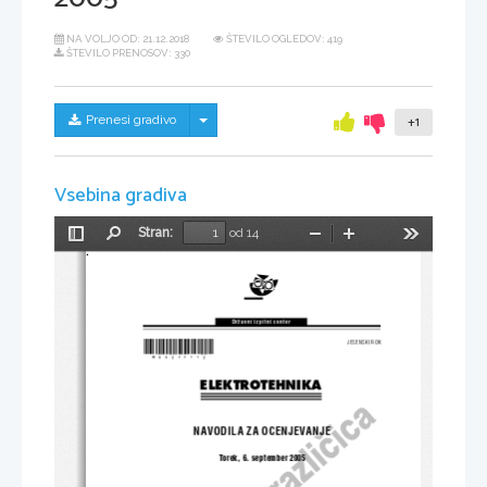
NA VOLJO OD:
21.12.2018
ŠTEVILO OGLEDOV: 419
ŠTEVILO PRENOSOV: 330
Skrij/prikaži meni
Prenesi gradivo
+1
Vsebina gradiva
Stran:
od 14
Preklopi
Najdi
Pomanjšaj
Povečaj
Orodja
stransko
vrstico
Dr`avni izpitni center
*M05277112*
 JESENSKI ROK
ELEKTROTEHNIKA
NAVODILA ZA OCENJEVANJE
 Torek, 6. september 2005