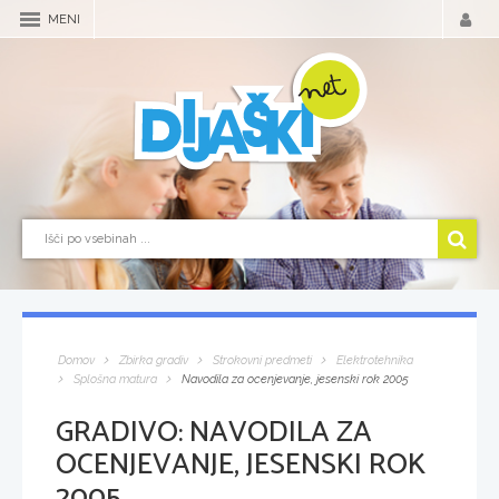
MENI
Domov
Zbirka gradiv
Strokovni predmeti
Elektrotehnika
Splošna matura
Navodila za ocenjevanje, jesenski rok 2005
GRADIVO:
NAVODILA ZA
OCENJEVANJE, JESENSKI ROK
2005