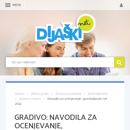
MENI
Domov
Zbirka gradiv
Strokovni predmeti
Elektrotehnika
Splošna matura
Navodila za ocenjevanje, spomladanski rok
2024
GRADIVO:
NAVODILA ZA
OCENJEVANJE,