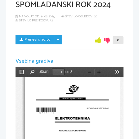
SPOMLADANSKI ROK 2024
NA VOLJO OD:
14.02.2025
ŠTEVILO OGLEDOV: 20
ŠTEVILO PRENOSOV: 72
Skrij/prikaži meni
Prenesi gradivo
0
Vsebina gradiva
Stran:
od 8
Preklopi
Najdi
Pomanjšaj
Povečaj
Orodja
stransko
vrstico
Državni  izpitni  center
*M24177113*
SPOMLADANSKI IZPITNI ROK
ELEKTROTEHNIKA
NAVODILA ZA OCENJEVANJE