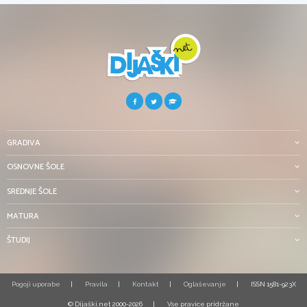
GRADIVA
OSNOVNE ŠOLE
SREDNJE ŠOLE
MATURA
ŠTUDIJ
Pogoji uporabe
Pravila
Kontakt
Oglaševanje
ISSN 1581-923X
© Dijaški.net 2000-2026
Vse pravice pridržane