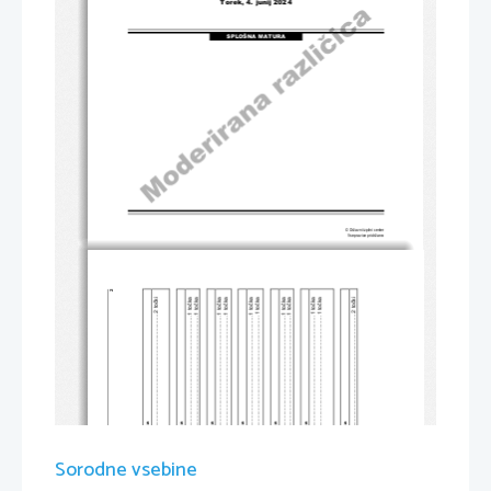
Torek, 4. junij 2024
SPLOŠNA MATURA
© Državni izpitni center
Vse pravice pridržane.
2 
Trditev ..................................................................................... 2 točki 
.............................. 2 točki 
............................ 1 točka 
............................. 1 točka 
............................. 1 točka 
............................. 1 točka 
............................. 1 točka 
............................. 1 točka 
............................ 1 točka 
............................ 1 točka 
............................ 1 točka 
............................ 1 točka 
Rešitev .......................................................
Izračun .......................................................
Izračun .......................................................
Izračun .......................................................
Izračun .......................................................
Zapis .........................................................
Zapis .........................................................
Zapis .........................................................
Zapis .........................................................
Zapis .........................................................
Zapis .........................................................
Dodatna navodila 
Dodatna navodila 
Dodatna navodila 
Dodatna navodila 
Dodatna navodila 
Dodatna navodila 
Dodatna navodila 
Sorodne vsebine