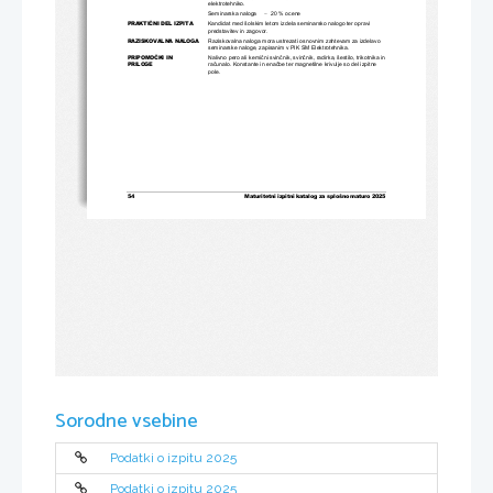
elektrotehniko.
−
Seminarska
naloga
20
%
ocene
PRAKTIČNI
DEL
IZPITA
Kandidat
med
šolskim
letom
izdela
seminarsko
nalogo
ter
opravi
predstavitev
in
zagovor.
RAZISKOVALNA
NALOGA
Raziskovalna
naloga
mora
ustrezati
osnovnim
zahtevam
za
izdelavo
seminarske
naloge,
zapisanim
v
PIK
SM
Elektrotehnika.
PRIPOMOČKI
IN
Nalivno
pero
ali
kemični
svinčnik,
svinčnik,
radirka,
šestilo,
trikotnika
in
PRILOGE
računalo.
Konstante
in 
enačbe
ter
magnetilne
krivulje
so
del
izpitne
pole.
54 
Maturitetni izpitni katalog za splošno maturo
 2025 
Sorodne vsebine
Podatki o izpitu 2025
Podatki o izpitu 2025