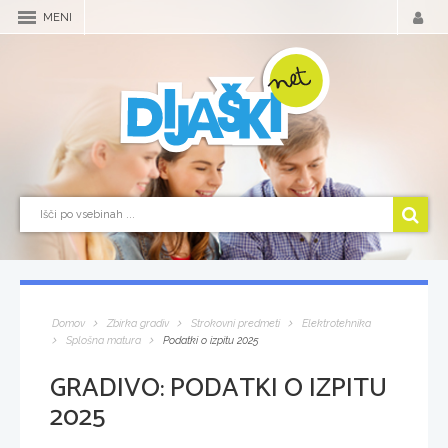
MENI
Domov
Zbirka gradiv
Strokovni predmeti
Elektrotehnika
Splošna matura
Podatki o izpitu 2025
GRADIVO:
PODATKI O IZPITU
2025