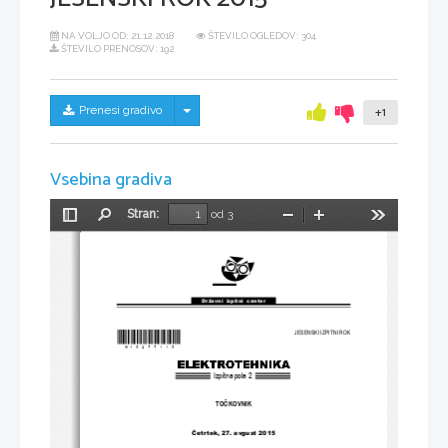
NA VOLJO OD:
21.12.2018
ŠTEVILO OGLEDOV: 304
ŠTEVILO PRENOSOV: 192
Skrij/prikaži meni
Prenesi gradivo
+1
Vsebina gradiva
Stran:
od 3
Preklopi
Najdi
Pomanjšaj
Povečaj
Orodja
stransko
vrstico
Državni  izpitni  center
*M15277115*
JESENSKI IZPITNI ROK
Izpitna pola 2
TO
Č
KOVNIK
Č
etrtek, 27. avgust 2015