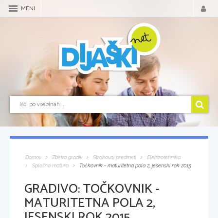
MENI
Domov
Zbirka gradiv
Strokovni predmeti
Elektrotehnika
Splošna matura
Točkovnik - maturitetna pola 2, jesenski rok 2015
GRADIVO:
TOČKOVNIK -
MATURITETNA POLA 2,
JESENSKI ROK 2015