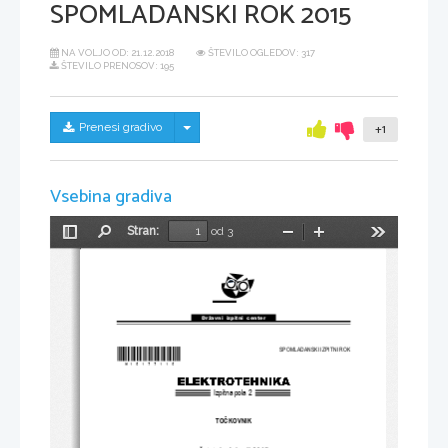
SPOMLADANSKI ROK 2015
NA VOLJO OD:
21.12.2018
ŠTEVILO OGLEDOV: 317
ŠTEVILO PRENOSOV: 195
Skrij/prikaži meni
Prenesi gradivo
+1
Vsebina gradiva
Stran:
od 3
Preklopi
Najdi
Pomanjšaj
Povečaj
Orodja
stransko
vrstico
Državni  izpitni  center
*M15177115*
SPOMLADANSKI IZPITNI ROK
Izpitna pola 2
TO
Č
KOVNIK