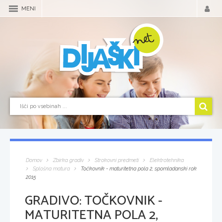
MENI
Domov
Zbirka gradiv
Strokovni predmeti
Elektrotehnika
Splošna matura
Točkovnik - maturitetna pola 2, spomladanski rok
2015
GRADIVO:
TOČKOVNIK -
MATURITETNA POLA 2,