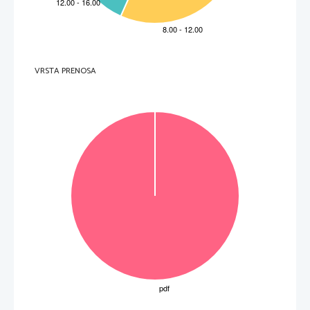
12.2
Izra
č
unan tok 
 .....................................................................................  1  to
č
ka _________   
I
12
Izra
č
unan tok 
 ..................................................................................... 1  to
č
ka _________   
I
31
12.3
Izra
č
unan tok 
 .....................................................................................  1  to
č
ka _________   
I
23
Izra
č
unan tok 
 ......................................................................................  1  to
č
ka _________   
I
2
1
2.4
Zapisan izraz za kazalec mo
č
i ................................................................. 1  to
č
ka _________   
Izra
č
unan kazalec mo
č
i ........................................................................... 1 to
č
ka _________   
VRSTA PRENOSA