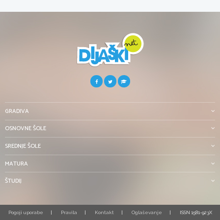
GRADIVA
OSNOVNE ŠOLE
SREDNJE ŠOLE
MATURA
ŠTUDIJ
Pogoji uporabe
Pravila
Kontakt
Oglaševanje
ISSN 1581-923X