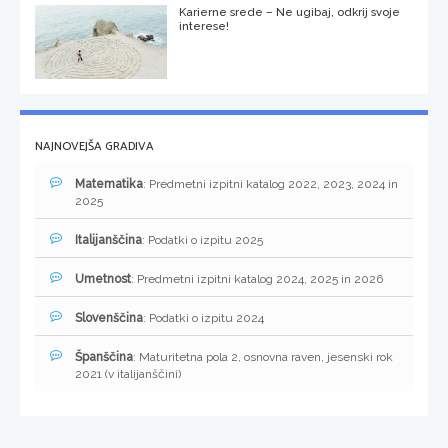
Karierne srede – Ne ugibaj, odkrij svoje
interese!
NAJNOVEJŠA GRADIVA
Matematika
: Predmetni izpitni katalog 2022, 2023, 2024 in
2025
Italijanščina
: Podatki o izpitu 2025
Umetnost
: Predmetni izpitni katalog 2024, 2025 in 2026
Slovenščina
: Podatki o izpitu 2024
Španščina
: Maturitetna pola 2, osnovna raven, jesenski rok
2021 (v italijanščini)