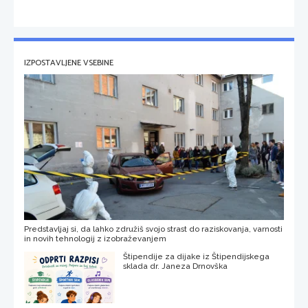
IZPOSTAVLJENE VSEBINE
Predstavljaj si, da lahko združiš svojo strast do raziskovanja, varnosti
in novih tehnologij z izobraževanjem
Štipendije za dijake iz Štipendijskega
sklada dr. Janeza Drnovška